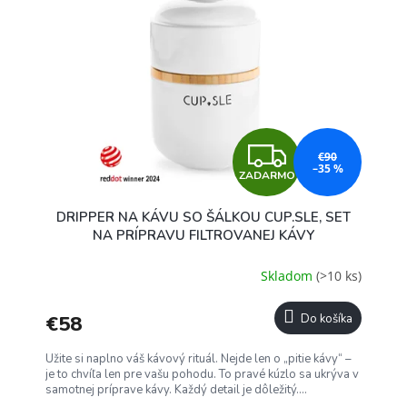
p
u
i
k
s
t
p
o
r
v
o
d
u
Z
k
€90
–35 %
ZADARMO
t
A
o
DRIPPER NA KÁVU SO ŠÁLKOU CUP.SLE, SET
v
D
NA PRÍPRAVU FILTROVANEJ KÁVY
A
Skladom
(>10 ks)
R
€58
Do košíka
M
Užite si naplno váš kávový rituál. Nejde len o „pitie kávy“ –
O
je to chvíľa len pre vašu pohodu. To pravé kúzlo sa ukrýva v
samotnej príprave kávy. Každý detail je dôležitý....