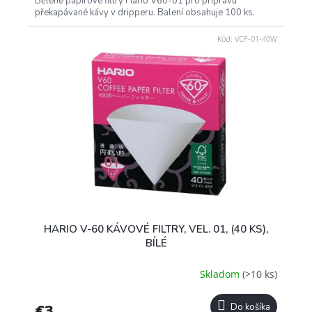
Bělené papírové filtry Hario V60-01 pro přípravu
překapávané kávy v dripperu. Balení obsahuje 100 ks.
Kód:
VCF-01-40W
HARIO V-60 KÁVOVÉ FILTRY, VEL. 01, (40 KS),
BÍLÉ
Skladom
(>10 ks)
€3
Do košíka