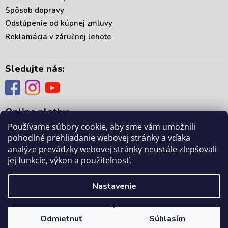
s
Spôsob dopravy
u
Odstúpenie od kúpnej zmluvy
Reklamácia v záručnej lehote
Sledujte nás:
Online platby:
Používame súbory cookie, aby sme vám umožnili
pohodlné prehliadanie webovej stránky a vďaka
analýze prevádzky webovej stránky neustále zlepšovali
jej funkcie, výkon a použiteľnosť.
Copyright 2026
. Všetky práva vyhradené.
mámedoma.sk
Upraviť nastavenie
Nastavenie
cookies
Odmietnuť
Súhlasím
Vytvoril Shoptet