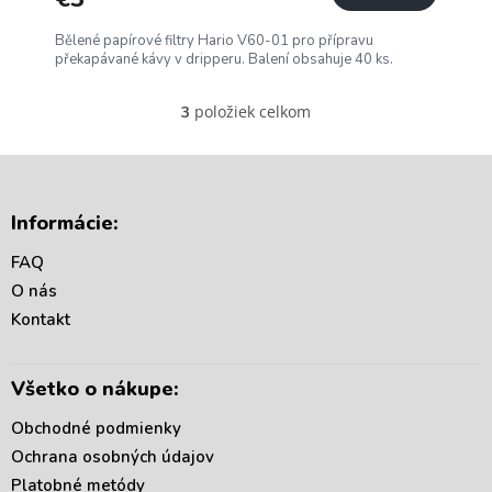
Bělené papírové filtry Hario V60-01 pro přípravu
překapávané kávy v dripperu. Balení obsahuje 40 ks.
položiek celkom
3
O
v
l
á
Z
d
á
Informácie:
a
p
c
ä
FAQ
i
t
e
O nás
i
p
Kontakt
r
e
v
k
Všetko o nákupe:
y
v
Obchodné podmienky
ý
p
Ochrana osobných údajov
i
Platobné metódy