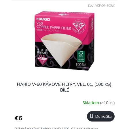
Kód:
VCF-01-100W
HARIO V-60 KÁVOVÉ FILTRY, VEL. 01, (100 KS),
BÍLÉ
Skladom
(>10 ks)
€6
Do košíka