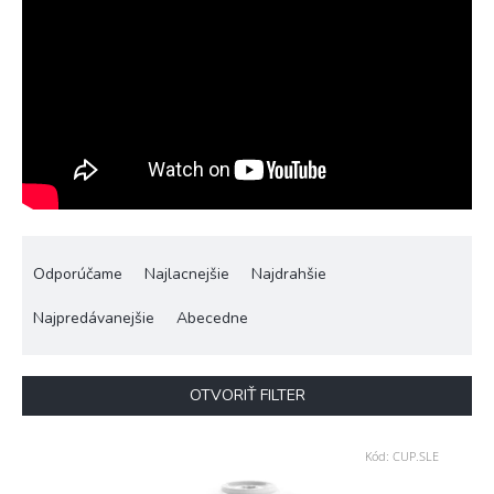
R
a
Odporúčame
Najlacnejšie
Najdrahšie
d
e
Najpredávanejšie
Abecedne
n
i
e
OTVORIŤ FILTER
p
r
V
Kód:
CUP.SLE
o
ý
d