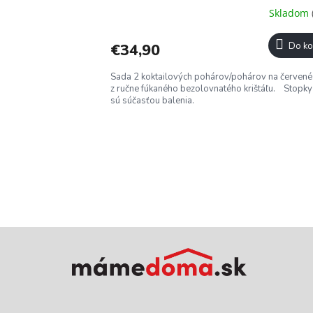
Skladom
€34,90
Do ko
Sada 2 koktailových pohárov/pohárov na červené
z ručne fúkaného bezolovnatého krištáľu. Stopky
sú súčasťou balenia.
Z
á
p
ä
t