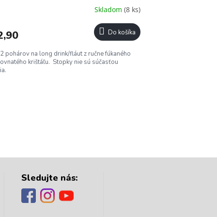
Skladom
(8 ks)
2,90
Do košíka
2 pohárov na long drink/fláut z ručne fúkaného
ovnatého krištáľu. Stopky nie sú súčasťou
ia.
Sledujte nás: