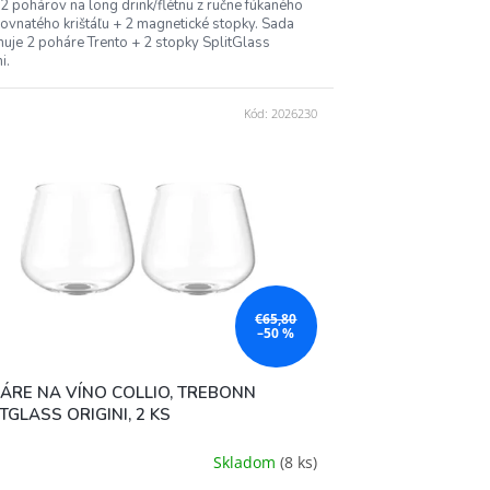
2 pohárov na long drink/flétnu z ručne fúkaného
ovnatého krištáľu + 2 magnetické stopky. Sada
uje 2 poháre Trento + 2 stopky SplitGlass
i.
Kód:
2026230
€65,80
–50 %
ÁRE NA VÍNO COLLIO, TREBONN
TGLASS ORIGINI, 2 KS
Skladom
(8 ks)