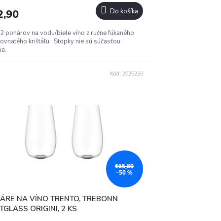
2,90
Do košíka
2 pohárov na vodu/biele víno z ručne fúkaného
ovnatého krištáľu. Stopky nie sú súčasťou
ia.
Kód:
2026250
€65,80
–50 %
ÁRE NA VÍNO TRENTO, TREBONN
TGLASS ORIGINI, 2 KS