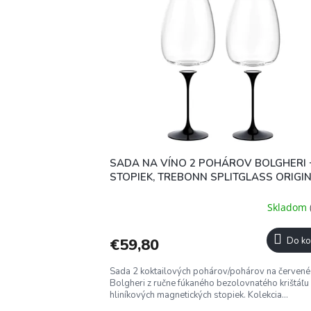
r
p
o
i
d
s
u
p
k
r
t
o
o
d
v
u
k
t
o
SADA NA VÍNO 2 POHÁROV BOLGHERI 
v
STOPIEK, TREBONN SPLITGLASS ORIGIN
Skladom
€59,80
Do ko
Sada 2 koktailových pohárov/pohárov na červené
Bolgheri z ručne fúkaného bezolovnatého krištáľu
hliníkových magnetických stopiek. Kolekcia...