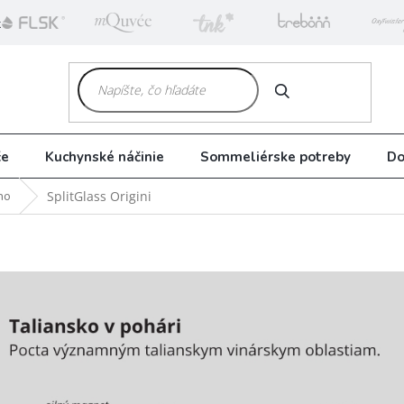
k
HĽADAŤ
če
Kuchynské náčinie
Sommeliérske potreby
Do
no
SplitGlass Origini