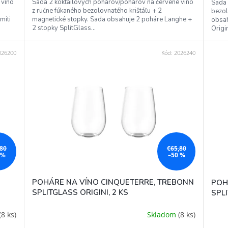
 víno
Sada 2 koktailových pohárov/pohárov na červené víno
Sada 
z ručne fúkaného bezolovnatého krištáľu + 2
bezol
miti
magnetické stopky. Sada obsahuje 2 poháre Langhe +
obsah
2 stopky SplitGlass...
Origin
026200
Kód:
2026240
,80
€65,80
 %
–50 %
POHÁRE NA VÍNO CINQUETERRE, TREBONN
POH
SPLITGLASS ORIGINI, 2 KS
SPLI
(8 ks)
Skladom
(8 ks)