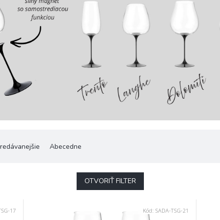
redávanejšie
Abecedne
OTVORIŤ FILTER
TSG-17
Kód:
SADA-TSG-21