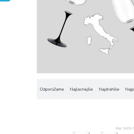
R
a
Odporúčame
Najlacnejšie
Najdrahšie
Najp
d
e
n
i
e
V
p
Kód:
SADA-
ý