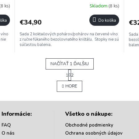
(8 ks)
Skladom
(8 ks)
šíka
€34,90
Do košíka
€3
 víno
Sada 2 koktailových pohárov/pohárov na červené víno
Sada 
 nie
z ručne fúkaného bezolovnatého krištáľu. Stopky nie sú
bezol
súčasťou balenia.
balen
NAČÍTAŤ 1 ĎALŠIU
S
1
2
t
O
r
v
HORE
á
l
n
á
k
d
o
a
v
c
Informácie:
Všetko o nákupe:
a
i
n
e
i
FAQ
Obchodné podmienky
e
p
O nás
Ochrana osobných údajov
r