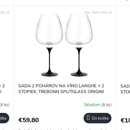
TSG-19
Kód:
SADA-TSG-18
 2
SADA 2 POHÁROV NA VÍNO LANGHE + 2
SAD
I
STOPIEK, TREBONN SPLITGLASS ORIGINI
STO
(8 ks)
Skladom
(8 ks)
šíka
€59,80
Do košíka
€1