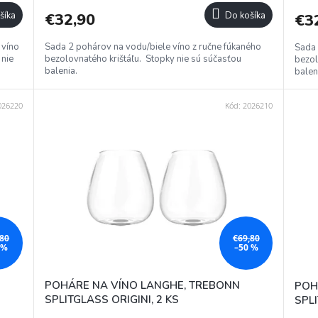
šíka
€32,90
Do košíka
€3
 víno
Sada 2 pohárov na vodu/biele víno z ručne fúkaného
Sada 
 nie
bezolovnatého krištáľu. Stopky nie sú súčasťou
bezol
balenia.
balen
026220
Kód:
2026210
,80
€69,80
 %
–50 %
POHÁRE NA VÍNO LANGHE, TREBONN
POH
SPLITGLASS ORIGINI, 2 KS
SPLI