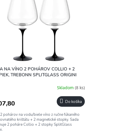
A NA VÍNO 2 POHÁROV COLLIO + 2
PIEK, TREBONN SPLITGLASS ORIGINI
Skladom
(8 ks)
07,80
Do košíka
2 pohárov na vodu/biele víno z ručne fúkaného
ovnatého krištáľu + 2 magnetické stopky. Sada
uje 2 poháre Collio + 2 stopky SplitGlass
i.