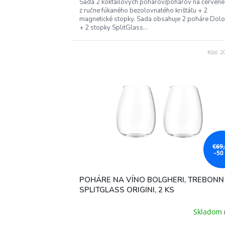
Sada 2 koktailových pohárov/pohárov na červené
z ručne fúkaného bezolovnatého krištáľu + 2
magnetické stopky. Sada obsahuje 2 poháre Dolo
+ 2 stopky SplitGlass...
Kód:
2
€69
–50
POHÁRE NA VÍNO BOLGHERI, TREBONN
SPLITGLASS ORIGINI, 2 KS
Skladom