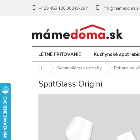
Prejsť
na
+420 485 130 303 (9-16 h)
info@mamedoma.s
obsah
LETNÉ FRITOVANIE
Kuchynské spotrebi
Domov
Sommeliérske potreby
Poháre na ví
SplitGlass Origini