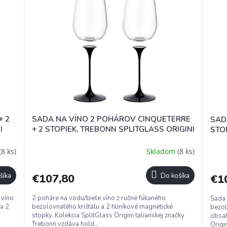
+ 2
SADA NA VÍNO 2 POHÁROV CINQUETERRE
SAD
I
+ 2 STOPIEK, TREBONN SPLITGLASS ORIGINI
STO
(8 ks)
Skladom
(8 ks)
šíka
€107,80
Do košíka
€1
 víno
2 poháre na vodu/biele víno z ručne fúkaného
Sada 
 a 2
bezolovnatého krištáľu a 2 hliníkové magnetické
bezol
stopky. Kolekcia SplitGlass Origini talianskej značky
obsah
Trebonn vzdáva hold...
Origin