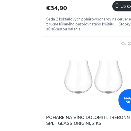
€34,90
Do ko
Sada 2 koktailových pohárov/pohárov na červené
z ručne fúkaného bezolovnatého krištáľu. Stopky
sú súčasťou balenia.
Kód:
2
€69
–50
POHÁRE NA VÍNO DOLOMITI, TREBONN
SPLITGLASS ORIGINI, 2 KS