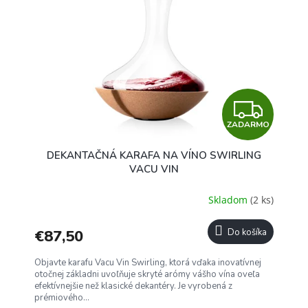
u
i
k
s
t
p
o
r
v
o
d
u
Z
k
t
ZADARMO
A
o
DEKANTAČNÁ KARAFA NA VÍNO SWIRLING
v
D
VACU VIN
A
Skladom
(2 ks)
R
€87,50
Do košíka
M
Objavte karafu Vacu Vin Swirling, ktorá vďaka inovatívnej
O
otočnej základni uvoľňuje skryté arómy vášho vína oveľa
efektívnejšie než klasické dekantéry. Je vyrobená z
prémiového...