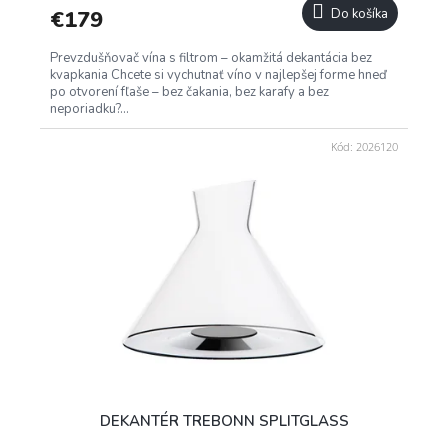
R
€179
Do košíka
M
Prevzdušňovač vína s filtrom – okamžitá dekantácia bez
O
kvapkania Chcete si vychutnať víno v najlepšej forme hneď
po otvorení fľaše – bez čakania, bez karafy a bez
neporiadku?...
Kód:
2026120
DEKANTÉR TREBONN SPLITGLASS