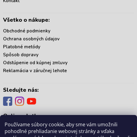
Kontakt
r
e
v
k
Všetko o nákupe:
y
v
Obchodné podmienky
ý
p
Ochrana osobných údajov
i
Platobné metódy
s
Spôsob dopravy
u
Odstúpenie od kúpnej zmluvy
Reklamácia v záručnej lehote
Sledujte nás:
Online platby:
Používame súbory cookie, aby sme vám umožnili
pohodlné prehliadanie webovej stránky a vďaka