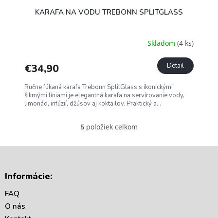
KARAFA NA VODU TREBONN SPLITGLASS
Skladom
(4 ks)
€34,90
Detail
Ručne fúkaná karafa Trebonn SplitGlass s ikonickými
šikmými líniami je elegantná karafa na servírovanie vody,
limonád, infúzií, džúsov aj koktailov. Praktický a...
položiek celkom
5
O
v
l
á
Z
d
á
Informácie:
a
p
c
ä
FAQ
i
t
e
O nás
i
p