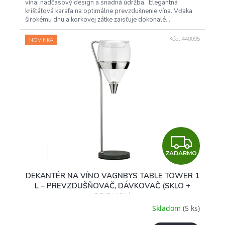
vína, nadčasový design a snadná údržba. Elegantná
krištáľová karafa na optimálne prevzdušnenie vína. Vďaka
širokému dnu a korkovej zátke zaisťuje dokonalé...
Kód:
440095
NOVINKA
Z
ZADARMO
A
DEKANTÉR NA VÍNO VAGNBYS TABLE TOWER 1
D
L – PREVZDUŠŇOVAČ, DÁVKOVAČ (SKLO +
BRIDLICA)
A
Skladom
(5 ks)