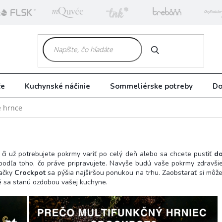
k
HĽADAŤ
če
Kuchynské náčinie
Sommeliérske potreby
Do
é hrnce
i už potrebujete pokrmy variť po celý deň alebo sa chcete pustiť
do
odľa toho, čo práve pripravujete. Navyše budú vaše pokrmy zdravšie,
načky
Crockpot
sa pýšia najširšou ponukou na trhu. Zaobstarať si môže
é sa stanú ozdobou vašej kuchyne.