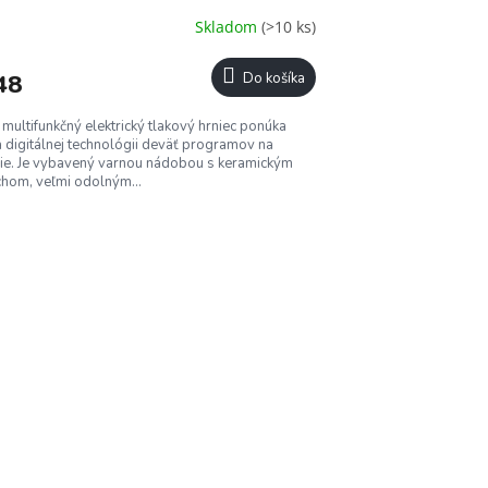
A
Skladom
(>10 ks)
R
48
Do košíka
M
 multifunkčný elektrický tlakový hrniec ponúka
O
 digitálnej technológii deväť programov na
ie. Je vybavený varnou nádobou s keramickým
hom, veľmi odolným...