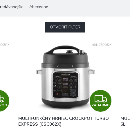
redávanejšie
Abecedne
OTVORIŤ FILTER
SC051X
Kód:
CSC062X
Z
Z
RMO
ZADARMO
A
A
MULTIFUNKČNÝ HRNIEC CROCKPOT TURBO
MUL
D
D
EXPRESS (CSC062X)
6L