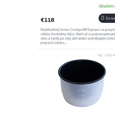
Skladom
€118
Do ko
Multifunkčný hrniec Crockpot® Express sa prisp
vášmu životnému štýlu. Nech už si pripravujete je
ráno a varíte po celý deň alebo potrebujete rýchl
pripraviť večeru,...
Kód:
14326-0