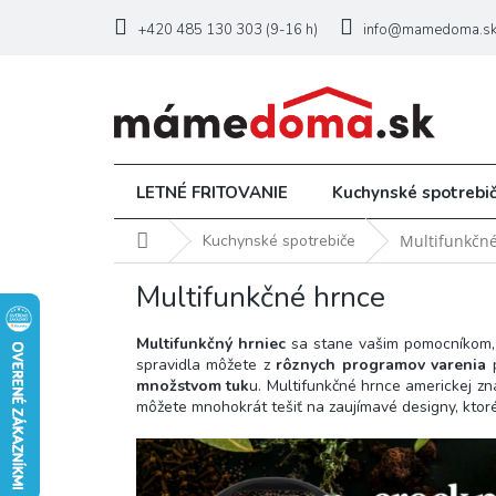
Prejsť
na
+420 485 130 303 (9-16 h)
info@mamedoma.s
obsah
LETNÉ FRITOVANIE
Kuchynské spotrebi
Domov
Kuchynské spotrebiče
Multifunkčn
Multifunkčné hrnce
Multifunkčný hrniec
sa stane vašim pomocníkom, č
spravidla môžete z
rôznych programov varenia
p
množstvom tuk
u. Multifunkčné hrnce americkej z
môžete mnohokrát tešiť na zaujímavé designy, ktor