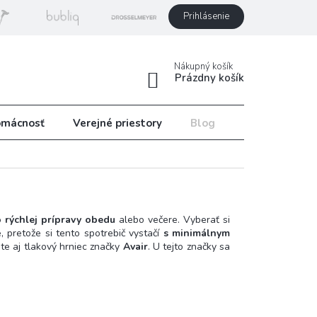
Prihlásenie
Nákupný košík
Prázdny košík
mácnosť
Verejné priestory
Blog
Recepty
 rýchlej prípravy obedu
alebo večere. Vyberať si
 pretože si tento spotrebič vystačí
s minimálnym
te aj tlakový hrniec značky
Avair
. U tejto značky sa