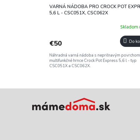
VARNÁ NÁDOBA PRO CROCK POT EXP
5,6 L - CSC051X, CSC062X
Skladom
€50
Do ko
Náhradná varná nádoba s nepriľnavým povrchom
multifunkčné hrnce Crock Pot Express 5,6 l - typ
CSC051X a CSC062X.
Z
á
p
ä
t
i
e