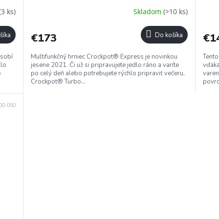
A
A
(3 ks)
Skladom
(>10 ks)
R
R
šíka
€173
Do košíka
€1
M
M
ôsobí
Multifunkčný hrniec Crockpot® Express je novinkou
Tento
O
O
dlo
jesene 2021. Či už si pripravujete jedlo ráno a varíte
vďaka
o
po celý deň alebo potrebujete rýchlo pripraviť večeru,
varen
Crockpot® Turbo...
povrc
00-050