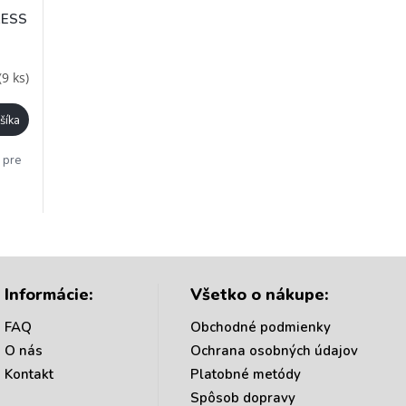
RESS
(9 ks)
šíka
 pre
O
v
l
á
Informácie:
Všetko o nákupe:
d
a
FAQ
Obchodné podmienky
c
O nás
Ochrana osobných údajov
i
e
Kontakt
Platobné metódy
p
Spôsob dopravy