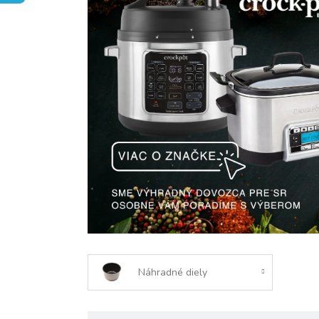
Náhradné diely
R