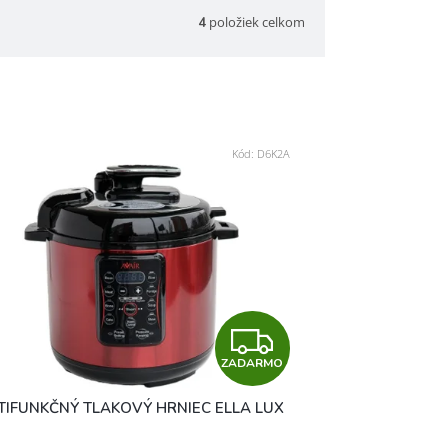
položiek celkom
4
Kód:
D6K2A
Z
ZADARMO
A
TIFUNKČNÝ TLAKOVÝ HRNIEC ELLA LUX
D