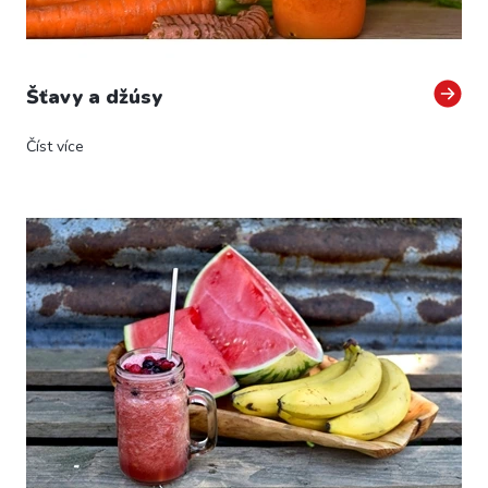
v
Šťavy a džúsy
Číst více