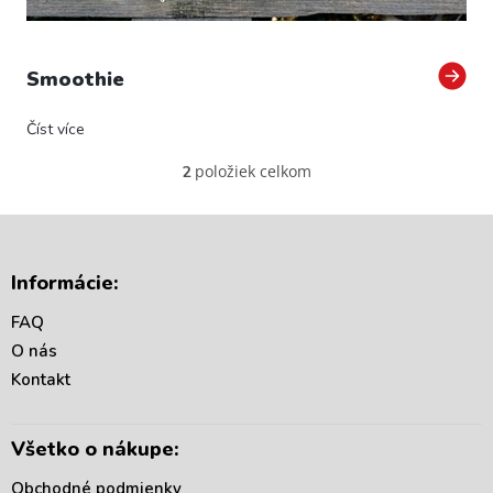
Smoothie
Číst více
položiek celkom
2
O
v
l
á
Z
d
á
Informácie:
a
p
c
ä
FAQ
i
t
e
O nás
i
p
Kontakt
r
e
v
k
Všetko o nákupe:
y
v
Obchodné podmienky