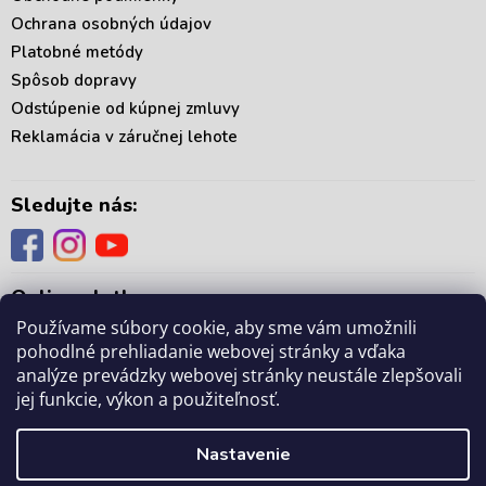
ý
p
Ochrana osobných údajov
i
Platobné metódy
s
Spôsob dopravy
u
Odstúpenie od kúpnej zmluvy
Reklamácia v záručnej lehote
Sledujte nás:
Online platby:
Používame súbory cookie, aby sme vám umožnili
pohodlné prehliadanie webovej stránky a vďaka
analýze prevádzky webovej stránky neustále zlepšovali
jej funkcie, výkon a použiteľnosť.
Copyright 2026
. Všetky práva vyhradené.
mámedoma.sk
Upraviť nastavenie
Nastavenie
cookies