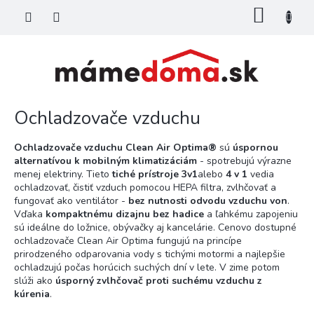
Prejsť
NÁKU
na
KOŠÍK
obsah
Ochladzovače vzduchu
Ochladzovače vzduchu Clean Air Optima®
sú
úspornou
alternatívou k mobilným klimatizáciám
- spotrebujú výrazne
menej elektriny. Tieto
tiché prístroje 3v1
alebo
4 v 1
vedia
ochladzovať, čistiť vzduch pomocou HEPA filtra, zvlhčovať a
fungovať ako ventilátor -
bez nutnosti odvodu vzduchu von
.
Vďaka
kompaktnému dizajnu bez hadice
a ľahkému zapojeniu
sú ideálne do ložnice, obývačky aj kancelárie. Cenovo dostupné
ochladzovače Clean Air Optima fungujú na princípe
prirodzeného odparovania vody s tichými motormi a najlepšie
ochladzujú počas horúcich suchých dní v lete. V zime potom
slúži ako
úsporný zvlhčovač proti suchému vzduchu z
kúrenia
.