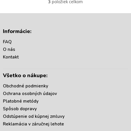
položiek celkom
3
O
v
l
á
Z
d
á
Informácie:
a
p
c
ä
FAQ
i
t
e
O nás
i
p
Kontakt
r
e
v
k
Všetko o nákupe:
y
v
Obchodné podmienky
ý
p
Ochrana osobných údajov
i
Platobné metódy
s
Spôsob dopravy
u
Odstúpenie od kúpnej zmluvy
Reklamácia v záručnej lehote