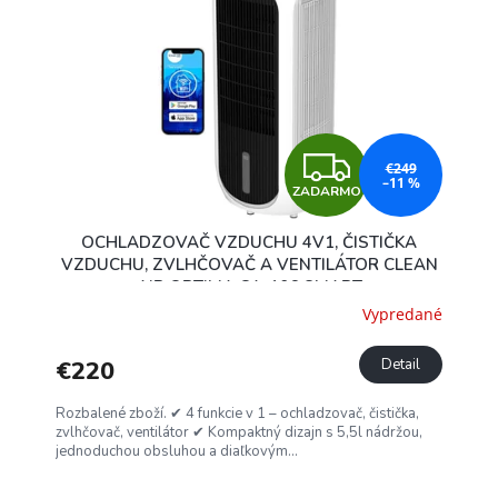
Z
€249
–11 %
ZADARMO
A
OCHLADZOVAČ VZDUCHU 4V1, ČISTIČKA
D
VZDUCHU, ZVLHČOVAČ A VENTILÁTOR CLEAN
AIR OPTIMA CA-106 SMART
A
Vypredané
R
€220
Detail
M
Rozbalené zboží. ✔ 4 funkcie v 1 – ochladzovač, čistička,
zvlhčovač, ventilátor ✔ Kompaktný dizajn s 5,5l nádržou,
O
jednoduchou obsluhou a diaľkovým...