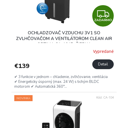
d
u
Z
k
t
ZADARMO
A
o
OCHLADZOVAČ VZDUCHU 3V1 SO
v
D
ZVLHČOVAČOM A VENTILÁTOROM CLEAN AIR
OPTIMA CA-104B, ČIERNA
A
Vypredané
R
€139
Detail
M
✔ 3 funkcie v jednom – chladenie, zvlhčovanie, ventilácia
✔ Energeticky úsporný (max. 24 W) s tichým BLDC
O
motorom ✔ Automatická 360°...
Kód:
CA-104
NOVINKA