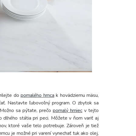
rilejte do
pomalého hrnca
k hovädziemu mäsu,
ačať. Nastavte ľubovoľný program. O zbytok sa
 Možno sa pýtate, prečo
pomalý hrniec
v tejto
 dlhého státia pri peci. Môžete v ňom variť aj
ov, ktoré vaše telo potrebuje. Zároveň je tiež
rncu je možné pri varení vynechať tuk ako olej,