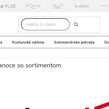
k
HĽADAŤ
če
Kuchynské náčinie
Sommeliérske potreby
Do
anoce so sortimentom