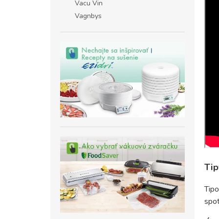
Vacu Vin
Vagnbys
Tip
Tip
spot