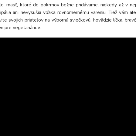
lo, masť, ktoré do pokrmov bežne pridávame, niekedy až v ne
ipália ani nevysušia vďaka rovnomernému vareniu. Tiež vám ale 
ite svojich priateľov na výbornú sviečkovú, hovädzie líčka, bra
en pre vegetariánov.