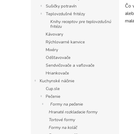
Čo v
Sušičky potravín
ale
Teplovzdušné fritézy
malé
Knihy receptov pre teplovzdušnú
fritézu
Kávovary
Rýchlovarné kanvice
Mixéry
Odšťavovače
Sendvičovače a vaflovače
Hriankovače
Kuchynské náčinie
Cup.sle
Pečenie
Formy na pečenie
Hranaté rozkladacie formy
Tortové formy
Formy na koláč