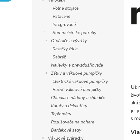
Vinotéky
Voľne stojace
Vstavané
Integrované
Sommeliérske potreby
Otvárače a vývrtky
Rezačky fólie
Sabráž
Nálievky a prevzdušňovače
Zátky a vákuové pumpičky
Elektrické vakuové pumpičky
Už 
Ručné vákuové pumpičky
živo
Chladiace nádoby a chladiče
ukáz
Karafy a dekantéry
je j
Teploměry
s ro
Rozlišovače na poháre
Darčekové sady
Via
Vákuové zváračky