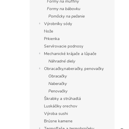
Formy na muffiny
Formy na bábovku
Pomôcky na pečenie
Výrobníky sódy
Nože
Prkienka
Servírovacie podnosy
Mechanické krájače a lůpače
Náhradné diely
Obracačky,naberačky, penovačky
Obracačky
Naberačky
Penovačky
Škrabky a strúhadlá
Luskáčiky orechov
Výroba sushi
Brúsne kamene
Termofľaše a termohrnčeky