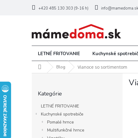
Prejsť
na
+420 485 130 303 (9-16 h)
info@mamedoma.s
obsah
LETNÉ FRITOVANIE
Kuchynské spotrebi
Domov
Blog
Vianoce so sortimentom
B
Vi
o
Preskočiť
č
Kategórie
kategórie
n
ý
LETNÉ FRITOVANIE
p
Kuchynské spotrebiče
a
Pomalé hrnce
n
e
Multifunkčné hrnce
l