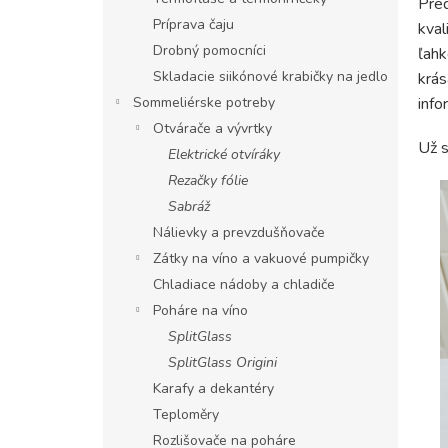
Pre
Príprava čaju
kval
Drobný pomocníci
ľahk
Skladacie siikónové krabičky na jedlo
krás
Sommeliérske potreby
info
Otvárače a vývrtky
Už s
Elektrické otvíráky
Rezačky fólie
Sabráž
Nálievky a prevzdušňovače
Zátky na víno a vakuové pumpičky
Chladiace nádoby a chladiče
Poháre na víno
SplitGlass
SplitGlass Origini
Karafy a dekantéry
Teploměry
Rozlišovače na poháre