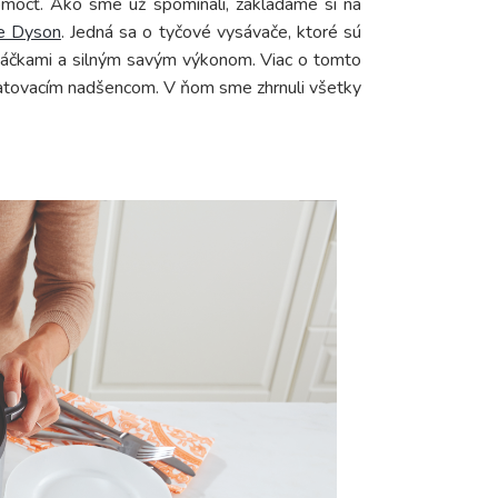
môcť. Ako sme už spomínali, zakladáme si na
e Dyson
. Jedná sa o tyčové vysávače, ktoré sú
táčkami a silným savým výkonom. Viac o tomto
ratovacím nadšencom. V ňom sme zhrnuli všetky