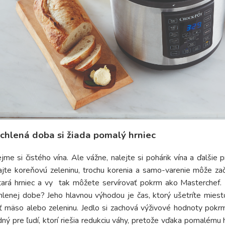
chlená doba si žiada pomalý hrniec
jme si čistého vína. Ale vážne, nalejte si pohárik vína a ďalšie p
ajte koreňovú zeleninu, trochu korenia a samo-varenie môže z
tará hrniec a vy tak môžete servírovať pokrm ako Masterchef.
hlenej dobe? Jeho hlavnou výhodou je čas, ktorý ušetríte miesto
ť mäso alebo zeleninu. Jedlo si zachová výživové hodnoty pokrm
ný pre ľudí, ktorí riešia redukciu váhy, pretože vďaka pomalému h