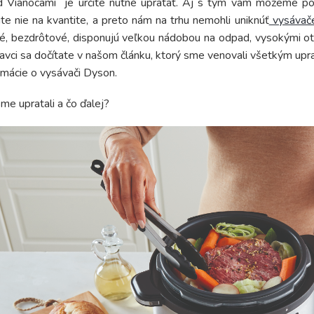
d Vianocami je určite nutné upratať. Aj s tým vám môžeme po
ite nie na kvantite, a preto nám na trhu nemohli uniknúť
vysávač
é, bezdrôtové, disponujú veľkou nádobou na odpad, vysokými o
avci sa dočítate v našom článku, ktorý sme venovali všetkým up
rmácie o vysávači Dyson.
me upratali a čo ďalej?