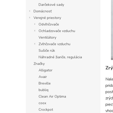
Darčekové sady
Domácnosť
Verejné priestory
Odvlhčovače
Ochladzovače vzduchu
Ventilátory
Zvlhčovače vzduchu
Sušiče rúk
Náhradné žiariče, regulácia
Značky
Zrý
Alligator
Avair
Nale
Breville
prid
bubliq
pos
Clean Air Optima
zrýc
coox
piec
Crockpot
vhod