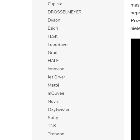
Cup.sle
mas
DROSSELMEYER
nepr
Dyson
Pozv
niel
Ezidri
FLSK
FoodSaver
Grad
HALE
Innovine
Jet Dryer
Matté
mQuvée
Novis
Oxytwister
Safly
TNK
Trebonn