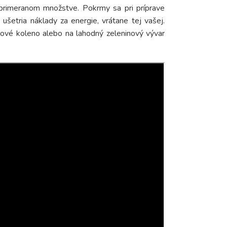
primeranom množstve. Pokrmy sa pri príprave
ušetria náklady za energie, vrátane tej vašej.
včové koleno alebo na lahodný zeleninový vývar