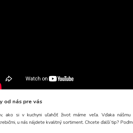
y od nás pre vás
ov, ako si v kuchyni uľahčiť život máme veľa. Vďaka nášmu
rebičmi, u nás nájdete kvalitný sortiment. Chcete ďalší tip? Poďm