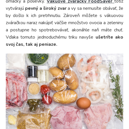
omáčky a polievky.
Vákuové zváračky FoodSaver
totiž
vytvárajú
pevný a široký zvar
a vy sa nemusíte obávať, že
by došlo k ich pretrhnutiu. Zároveň môžete s vákuovou
zváračkou naraz nakúpiť väčšie množstvo ovocia a zeleniny
a postupne ho spotrebovávať, akonáhle naň máte chuť.
Vďaka tomuto jednoduchému triku navyše
ušetríte ako
svoj čas, tak aj peniaze.