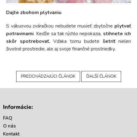
Dajte zbohom plytvaniu
S vákuovou zváračkou nebudete musieť zbytočne
plytvať
potravinami
. Keďže sa tak rýchlo nepokazia,
stihnete ich
skôr spotrebovať.
Vďaka tomu budete
šetriť
nielen
životné prostredie, ale aj svoje finančné prostriedky.
PREDCHÁDZAJÚCI ČLÁNOK
ĎALŠÍ ČLÁNOK
Z
á
Informácie:
p
ä
FAQ
t
O nás
i
Kontakt