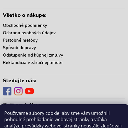
e
Všetko o nákupe:
Obchodné podmienky
Ochrana osobných údajov
Platobné metódy
Spôsob dopravy
Odstúpenie od kúpnej zmluvy
Reklamácia v záručnej lehote
Sledujte nás:
Online platby:
Používame súbory cookie, aby sme vám umožnili
pohodlné prehliadanie webovej stránky a vďaka
analýze prevádzky webovej stránky neustále zlepšovali