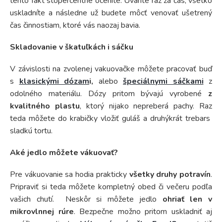
tento fakt stopercentne oceníte. Uvaríte raz za čas, všetko
uskladníte a následne už budete môcť venovať ušetrený
čas činnostiam, ktoré vás naozaj bavia.
Skladovanie v škatuľkách i sáčku
V závislosti na zvolenej vakuovačke môžete pracovať buď
s
klasickými dózam
i,
alebo
špeciálnymi sáčkami
z
odolného materiálu. Dózy pritom bývajú vyrobené
z
kvalitného plastu
, ktorý nijako nepreberá pachy. Raz
teda môžete do krabičky vložiť guláš a druhýkrát trebars
sladkú tortu.
Aké jedlo môžete vákuovať?
Pre vákuovanie sa hodia prakticky
všetky druhy potravín
.
Pripraviť si teda môžete kompletný obed či večeru podľa
vašich chutí. Neskôr si môžete jedlo
ohriať len v
mikrovlnnej rúre
. Bezpečne možno pritom uskladniť aj