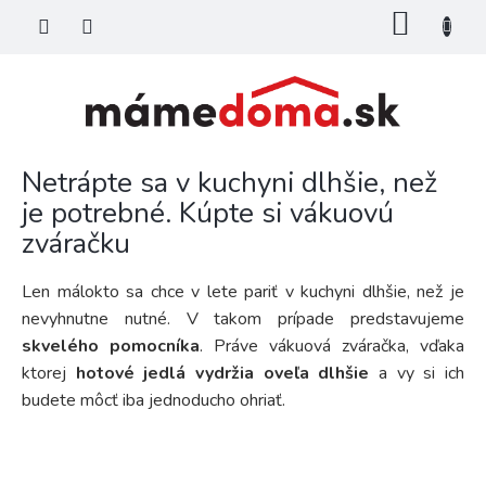
Prejsť
NÁKU
na
KOŠÍK
obsah
Netrápte sa v kuchyni dlhšie, než
je potrebné. Kúpte si vákuovú
zváračku
Len málokto sa chce v lete pariť v kuchyni dlhšie, než je
nevyhnutne nutné. V takom prípade predstavujeme
skvelého pomocníka
. Práve vákuová zváračka, vďaka
ktorej
hotové jedlá vydržia oveľa dlhšie
a vy si ich
budete môcť iba jednoducho ohriať.