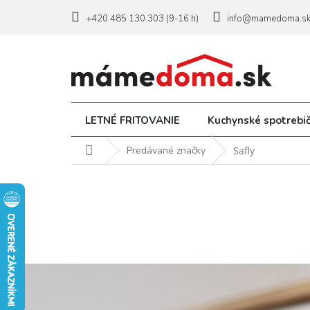
Prejsť
na
+420 485 130 303 (9-16 h)
info@mamedoma.s
obsah
LETNÉ FRITOVANIE
Kuchynské spotrebi
Domov
Predávané značky
Safly