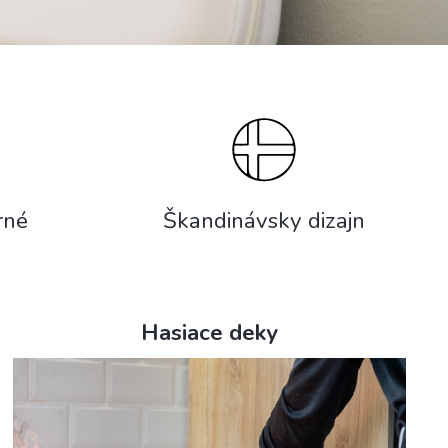
Škandinávsky dizajn
rné
Hasiace deky