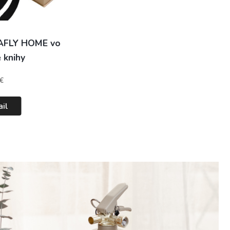
SAFLY HOME vo
 knihy
€
ail