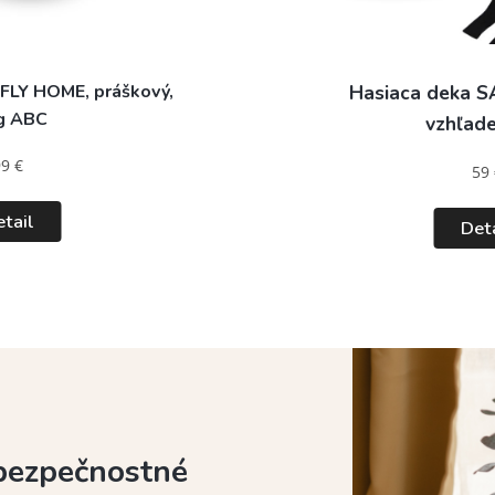
AFLY HOME, práškový,
Hasiaca deka 
g ABC
vzhľade
99 €
59 
tail
Det
 bezpečnostné