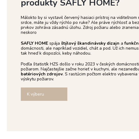
produkty SAFLY HOME?
Málokto by si vystavil červený hasiaci prístroj na viditeľnom
srdce, máte ju vždy rýchlo po ruke? Ale práve rýchlosť a b
prvkov zohráva zásadnú úlohu. Zdroj požiaru alebo zranenia
neskoro
SAFLY HOME
spája
štýlový škandinávsky dizajn
a
funkčn
domácnosti, ale napríklad vozidiel, chát a pod. Už ich nemusí
tak hneď k dispozícii, keby náhodou.
Podľa štatistík HZS došlo v roku 2023 v českých domácnosti
požiarom. Najčastejšie začne horieť v kuchyni, ale nezanedba
batériových zdrojov
. S rastúcim počtom elektro vybavenia v
výskytu požiarov.
K výberu