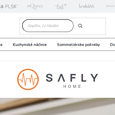
k
HĽADAŤ
če
Kuchynské náčinie
Sommeliérske potreby
Do