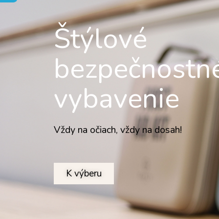
Š
týlové
bezpečnostn
vybavenie
Vždy na očiach, vždy na dosah!
K výberu