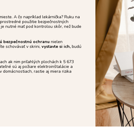
 mieste. A čo napríklad lekárnička? Ruku na
ezprostredné použitie bezpečnostných
 je nutné mať pod kontrolou skôr, než bude
ú bezpečnostnú ochranu
nielen
te schovávať v skrini,
vystavte si ich,
budú
ach ak nim priľahlých plochách k 5 673
teľné sú aj požiare elektroinštalácie a
 domácnostiach, rastie aj miera rizika