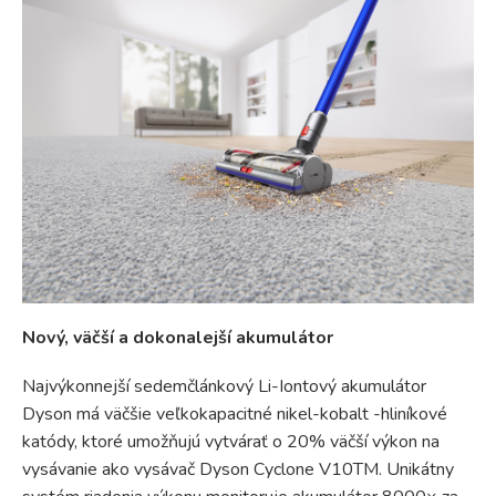
Nový, väčší a dokonalejší akumulátor
Najvýkonnejší sedemčlánkový Li-Iontový akumulátor
Dyson má väčšie veľkokapacitné nikel-kobalt -hliníkové
katódy, ktoré umožňujú vytvárať o 20% väčší výkon na
vysávanie ako vysávač Dyson Cyclone V10TM. Unikátny