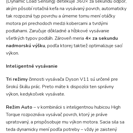
(Dynamic Load Sensing) detekuje 360× za sekundu odpor,
akým pôsobí rotačná kefa na vysávaný povrch, automaticky
tak rozpozná typ povrchu a úmerne tomu mení otáčky
motora pri prechodoch medzi kobercami a tvrdými
podlahami. Zaručuje dôkladné a hĺbkové vysávanie
všetkých typov podláh. Zároveň meria
4× za sekundu
nadmorskú výšku
, podľa ktorej taktiež optimalizuje sací
výkon.
Inteligentné vysávanie
Tri režimy
činnosti vysávača Dyson V11 sú určené pre
širokú škálu prác. Preto máte k dispozícii ten správny
výkon, kedykoľvek vysávate.
Režim Auto
– v kombinácii s inteligentnou hubicou High
Torque rozpoznáva vysávač povrch, ktorý je práve
upratovaný, a prispôsobuje mu výkon motora. Sacia sila sa
teda dynamicky mení podľa potreby – vždy je zaistený