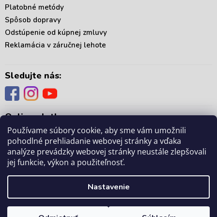
Platobné metódy
Spôsob dopravy
Odstúpenie od kúpnej zmluvy
Reklamácia v záručnej lehote
Sledujte nás:
Online platby:
Používame súbory cookie, aby sme vám umožnili
pohodlné prehliadanie webovej stránky a vďaka
analýze prevádzky webovej stránky neustále zlepšovali
jej funkcie, výkon a použiteľnosť.
Copyright 2026
. Všetky práva vyhradené.
mámedoma.sk
Upraviť nastavenie
Nastavenie
cookies