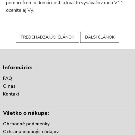
pomocníkom v domácnosti a kvalitu vysávačov radu V11
oceníte aj Vy.
PREDCHÁDZAJÚCI ČLÁNOK
ĎALŠÍ ČLÁNOK
Z
á
Informácie:
p
ä
FAQ
t
O nás
i
Kontakt
e
Všetko o nákupe:
Obchodné podmienky
Ochrana osobných údajov