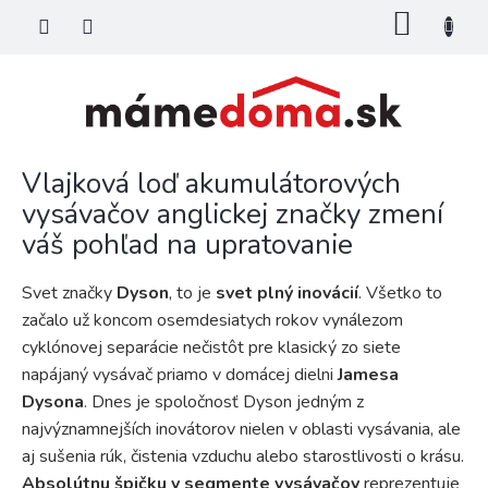
Prejsť
NÁKU
na
KOŠÍK
obsah
Vlajková loď akumulátorových
vysávačov anglickej značky zmení
váš pohľad na upratovanie
Svet značky
Dyson
, to je
svet plný inovácií
. Všetko to
začalo už koncom osemdesiatych rokov vynálezom
cyklónovej separácie nečistôt pre klasický zo siete
napájaný vysávač priamo v domácej dielni
Jamesa
Dysona
. Dnes je spoločnosť Dyson jedným z
najvýznamnejších inovátorov nielen v oblasti vysávania, ale
aj sušenia rúk, čistenia vzduchu alebo starostlivosti o krásu.
Absolútnu špičku v segmente vysávačov
reprezentuje