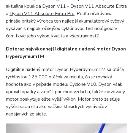
aktuálna kolekcia
Dyson V11 - Dyson V11 Absolute Extra
a
Dyson V11 Absolute Extra Pro
. Podľa očakávania
prináša britský výrobca ten najlepší akumulátorový tyčový
vysávač s najpokročilejšou cyklónovou technológiou. V
čom tkvie jeho výkon, kvalita a všestrannosť?
Doteraz najvýkonnejší digitálne riadený motor Dyson
HyperdymiumTM
Digitálne riadený motor Dyson HyperdymiumTM sa otáča
rýchlosťou 125 000 otáčok za minútu, čo je rovnaká
hodnota ako v prípade modelu Cyclone V10. Dyson však
upravil lopatky a zlepšil priechod vzduchu, takže inovovaný
motor poskytuje ešte vyšší výkon. Motor preto zaisťuje
vyššiu saciu silu ako väčšina klasických vysávačov
napájaných zo siete.