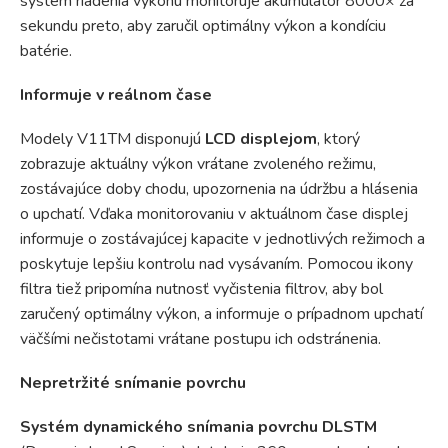
systém riadenia výkonu monitoruje akumulátor 8000× za
sekundu preto, aby zaručil optimálny výkon a kondíciu
batérie.
Informuje v reálnom čase
Modely V11TM disponujú
LCD displejom
, ktorý
zobrazuje aktuálny výkon vrátane zvoleného režimu,
zostávajúce doby chodu, upozornenia na údržbu a hlásenia
o upchatí. Vďaka monitorovaniu v aktuálnom čase displej
informuje o zostávajúcej kapacite v jednotlivých režimoch a
poskytuje lepšiu kontrolu nad vysávaním. Pomocou ikony
filtra tiež pripomína nutnosť vyčistenia filtrov, aby bol
zaručený optimálny výkon, a informuje o prípadnom upchatí
väčšími nečistotami vrátane postupu ich odstránenia.
Nepretržité snímanie povrchu
Systém dynamického snímania povrchu DLSTM