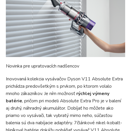
Novinka pre upratovacích nadšencov
Inovovaná kolekcia vysávačov Dyson V11 Absolute Extra
prichádza predovšetkým s prvkom, po ktorom volalo
mnoho zákazníkov. Je ním možnosť
rýchlej výmeny
batérie
, pričom pri modeli Absolute Extra Pro je v balení
aj druhý, náhradný akumulátor. Dobíjať ho môžete ako
priamo vo vysávači, tak vybratý mimo neho, súčasťou
balenia sú dva nabíjacie adaptéry. 7článkové nikel-kobalt-
hliníkové batérie dokážu poháňať vysávač V11 Absolute