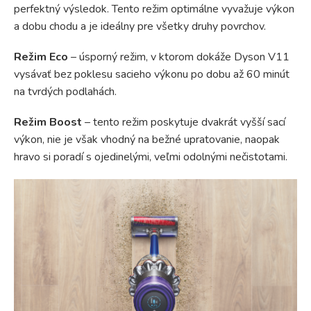
perfektný výsledok. Tento režim optimálne vyvažuje výkon
a dobu chodu a je ideálny pre všetky druhy povrchov.
Režim Eco
– úsporný režim, v ktorom dokáže Dyson V11
vysávať bez poklesu sacieho výkonu po dobu až 60 minút
na tvrdých podlahách.
Režim Boost
– tento režim poskytuje dvakrát vyšší sací
výkon, nie je však vhodný na bežné upratovanie, naopak
hravo si poradí s ojedinelými, veľmi odolnými nečistotami.