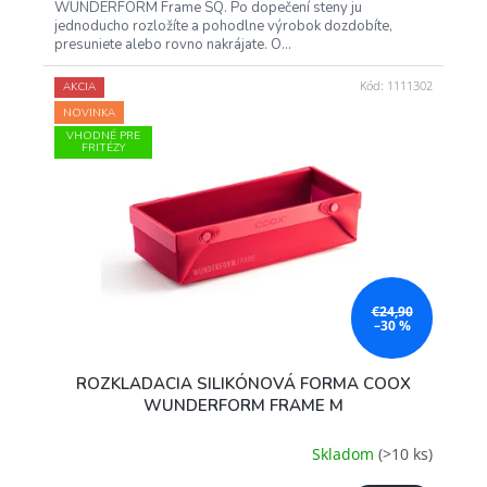
WUNDERFORM Frame SQ. Po dopečení steny ju
jednoducho rozložíte a pohodlne výrobok dozdobíte,
presuniete alebo rovno nakrájate. O...
Kód:
1111302
AKCIA
NOVINKA
VHODNÉ PRE
FRITÉZY
€24,90
–30 %
ROZKLADACIA SILIKÓNOVÁ FORMA COOX
WUNDERFORM FRAME M
Skladom
(>10 ks)