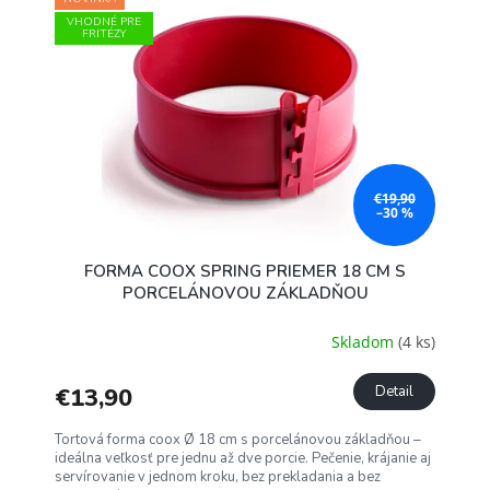
VHODNÉ PRE
FRITÉZY
€19,90
–30 %
FORMA COOX SPRING PRIEMER 18 CM S
PORCELÁNOVOU ZÁKLADŇOU
Skladom
(4 ks)
€13,90
Detail
Tortová forma coox Ø 18 cm s porcelánovou základňou –
ideálna veľkosť pre jednu až dve porcie. Pečenie, krájanie aj
servírovanie v jednom kroku, bez prekladania a bez