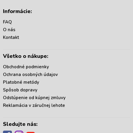
Z
c
n
i
á
i
Informácie:
e
p
e
p
ä
FAQ
r
t
v
O nás
i
k
Kontakt
e
y
v
ý
Všetko o nákupe:
p
i
Obchodné podmienky
s
u
Ochrana osobných údajov
Platobné metódy
Spôsob dopravy
Odstúpenie od kúpnej zmluvy
Reklamácia v záručnej lehote
Sledujte nás: