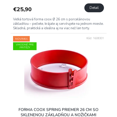
€25,90
Detail
Veľká tortová forma coox Ø 26 cm s porcelánovou
základňou – pečiete, krájate aj servírujete na jednom mieste.
Skladná, praktická a ideálna aj na viac než len torty.
Kód:
1608301
NOVINKA
VHODNÉ PRE
FRITÉZY
FORMA COOX SPRING PRIEMER 26 CM SO
SKLENENOU ZÁKLADŇOU A NOŽIČKAMI