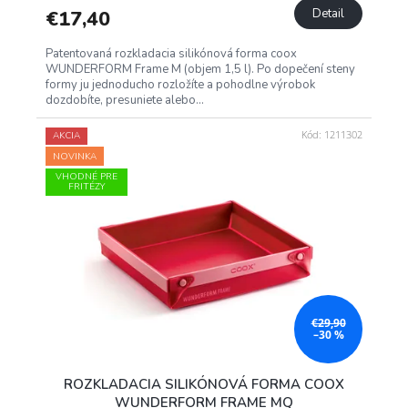
€17,40
Detail
Patentovaná rozkladacia silikónová forma coox
WUNDERFORM Frame M (objem 1,5 l). Po dopečení steny
formy ju jednoducho rozložíte a pohodlne výrobok
dozdobíte, presuniete alebo...
Kód:
1211302
AKCIA
NOVINKA
VHODNÉ PRE
FRITÉZY
€29,90
–30 %
ROZKLADACIA SILIKÓNOVÁ FORMA COOX
WUNDERFORM FRAME MQ