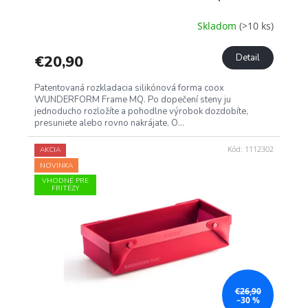
Skladom
(>10 ks)
€20,90
Detail
Patentovaná rozkladacia silikónová forma coox
WUNDERFORM Frame MQ. Po dopečení steny ju
jednoducho rozložíte a pohodlne výrobok dozdobíte,
presuniete alebo rovno nakrájate. O...
Kód:
1112302
AKCIA
NOVINKA
VHODNÉ PRE
FRITÉZY
€26,90
–30 %