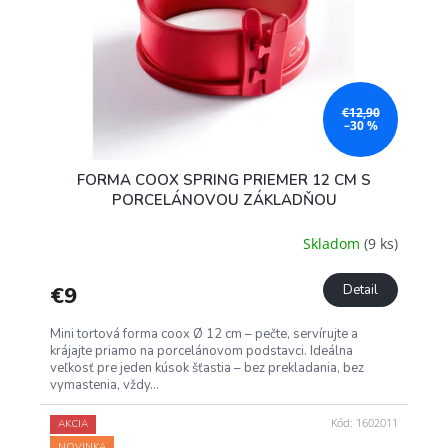
€12,90
–30 %
FORMA COOX SPRING PRIEMER 12 CM S
PORCELÁNOVOU ZÁKLADŇOU
Skladom
(9 ks)
€9
Detail
Mini tortová forma coox Ø 12 cm – pečte, servírujte a
krájajte priamo na porcelánovom podstavci. Ideálna
veľkosť pre jeden kúsok šťastia – bez prekladania, bez
vymastenia, vždy...
Kód:
1602011
AKCIA
NOVINKA