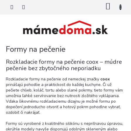
Prejsť
NÁKU
na
KOŠÍK
obsah
Formy na pečenie
Rozkladacie formy na pečenie coox – múdre
pečenie bez zbytočného neporiadku
Rozkladacie formy na pečenie od
nemeckej značky
coox
prinášajú pohodlie a praktickosť do každej kuchyne. Či už
pečiete chlieb, koláč, tortu alebo slané pokrmy, tieto formy vám
umožnia ľahké servírovanie bez nutnosti zložitého vyklápania.
Vďaka šikovnému rozkladaciemu dizajnu je možné formu po
dopečení jednoducho otvoriť a hotový pokrm pohodlne vybrať,
ozdobiť či nakrájať.
Formy sú vyrobené z kvalitného silikónu s nepriľnavou úpravou,
okrúhle modely navyše disponujú odolným skleneným alebo