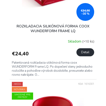
€34,90
–30 %
ROZKLADACIA SILIKÓNOVÁ FORMA COOX
WUNDERFORM FRAME LQ
Skladom
(>10 ks)
€24,40
Detail
Patentovaná rozkladacia silikónová forma coox
WUNDERFORM Frame LQ. Po dopečení steny jednoducho
rozložíte a pohodlne výrobok dozdobíte, presuniete alebo
rovno nakrájate. O...
Kód:
1616301
AKCIA
NOVINKA
VHODNÉ PRE
FRITÉZY