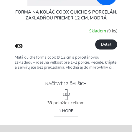
FORMA NA KOLÁČ COOX QUICHE S PORCELÁN.
ZÁKLADŇOU PRIEMER 12 CM, MODRÁ
Skladom
(9 ks)
€9
Detail
Malá quiche forma coox Ø 12 cm s porcelánovou
základňou – ideálna veľkosť pre 1–2 porcie. Pečiete, krájate
a servírujete bez prekladania, vhodná aj do mikrovlnky či...
NAČÍTAŤ 12 ĎALŠÍCH
S
1
3
t
O
r
položiek celkom
33
v
á
l
HORE
n
á
k
o
d
v
a
a