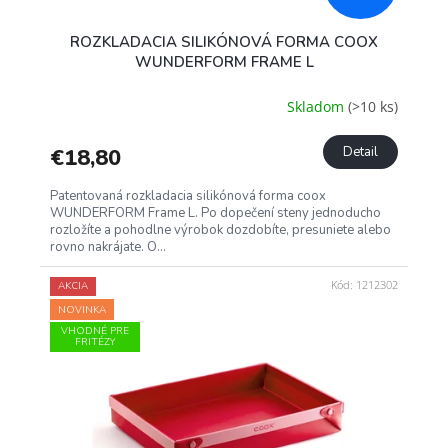
ROZKLADACIA SILIKÓNOVÁ FORMA COOX
WUNDERFORM FRAME L
Skladom
(>10 ks)
€18,80
Detail
Patentovaná rozkladacia silikónová forma coox
WUNDERFORM Frame L. Po dopečení steny jednoducho
rozložíte a pohodlne výrobok dozdobíte, presuniete alebo
rovno nakrájate. O...
Kód:
1212302
AKCIA
NOVINKA
VHODNÉ PRE
FRITÉZY