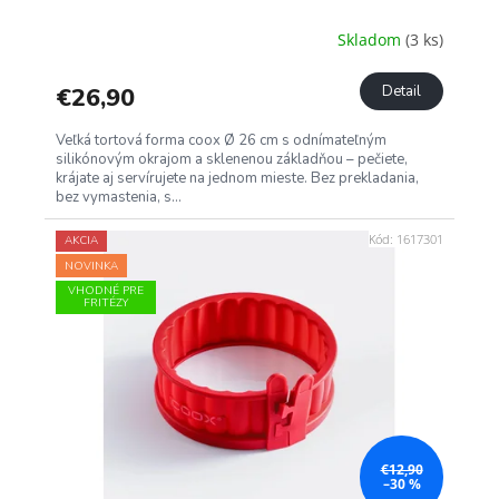
Skladom
(3 ks)
€26,90
Detail
Veľká tortová forma coox Ø 26 cm s odnímateľným
silikónovým okrajom a sklenenou základňou – pečiete,
krájate aj servírujete na jednom mieste. Bez prekladania,
bez vymastenia, s...
Kód:
1617301
AKCIA
NOVINKA
VHODNÉ PRE
FRITÉZY
€12,90
–30 %