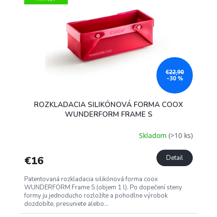
k
s
t
p
o
r
v
o
d
u
k
€22,90
–30 %
t
o
ROZKLADACIA SILIKÓNOVÁ FORMA COOX
v
WUNDERFORM FRAME S
Skladom
(>10 ks)
€16
Detail
Patentovaná rozkladacia silikónová forma coox
WUNDERFORM Frame S (objem 1 l). Po dopečení steny
formy ju jednoducho rozložíte a pohodlne výrobok
dozdobíte, presuniete alebo...