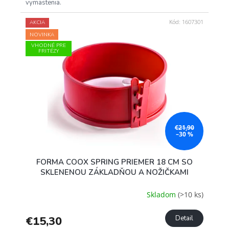
vymastenia.
Kód:
1607301
AKCIA
NOVINKA
VHODNÉ PRE
FRITÉZY
€21,90
–30 %
FORMA COOX SPRING PRIEMER 18 CM SO
SKLENENOU ZÁKLADŇOU A NOŽIČKAMI
Skladom
(>10 ks)
€15,30
Detail