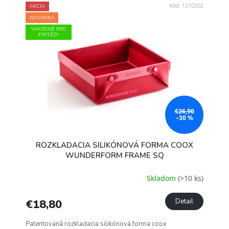
Kód:
1210302
AKCIA
NOVINKA
VHODNÉ PRE
FRITÉZY
€26,90
–30 %
ROZKLADACIA SILIKÓNOVÁ FORMA COOX
WUNDERFORM FRAME SQ
Skladom
(>10 ks)
€18,80
Detail
Patentovaná rozkladacia silikónová forma coox