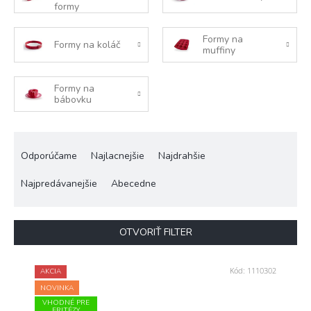
formy
Formy na
Formy na koláč
muffiny
Formy na
bábovku
R
a
Odporúčame
Najlacnejšie
Najdrahšie
d
e
Najpredávanejšie
Abecedne
n
i
e
OTVORIŤ FILTER
p
r
V
Kód:
1110302
o
AKCIA
ý
d
NOVINKA
p
u
VHODNÉ PRE
i
FRITÉZY