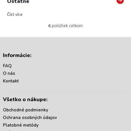
Ostatné
Číst více
položiek celkom
6
O
v
l
á
Z
d
á
Informácie:
a
p
c
ä
FAQ
i
t
e
O nás
i
p
Kontakt
r
e
v
k
Všetko o nákupe:
y
v
Obchodné podmienky
ý
p
Ochrana osobných údajov
i
Platobné metódy
s