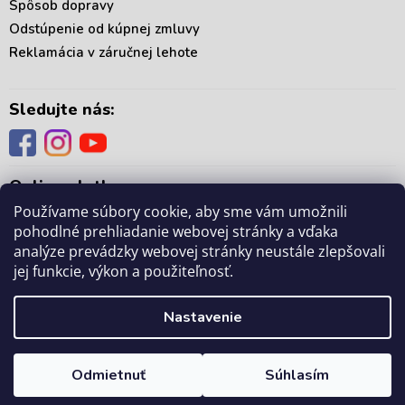
Spôsob dopravy
u
Odstúpenie od kúpnej zmluvy
Reklamácia v záručnej lehote
Sledujte nás:
Online platby:
Používame súbory cookie, aby sme vám umožnili
pohodlné prehliadanie webovej stránky a vďaka
analýze prevádzky webovej stránky neustále zlepšovali
jej funkcie, výkon a použiteľnosť.
Copyright 2026
. Všetky práva vyhradené.
mámedoma.sk
Upraviť nastavenie
Nastavenie
cookies
Odmietnuť
Súhlasím
Vytvoril Shoptet