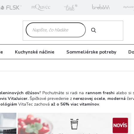
k
HĽADAŤ
če
Kuchynské náčinie
Sommeliérske potreby
Do
zeleninových džúsov
? Pochutnáte si radi na
rannom freshi
alebo si 
is VitaJuicer.
Špičkové prevedenie z
nerezovej ocele
,
moderná
čer
nológiám
VitaTec zachová
až o 56% viac vitamínov
.