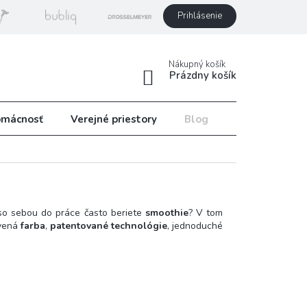
Prihlásenie
Nákupný košík
Prázdny košík
mácnosť
Verejné priestory
Blog
Recepty
so sebou do práce často beriete
smoothie
? V tom
vená
farba
,
patentované technológie
, jednoduché