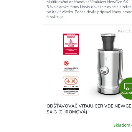
Multifunkčný odšťavovač VitaJuicer NewGen SX-
3 švajčiarskej firmy Novis dokáže z ovocia a zelen
odšťaviť všetko. Počas chvíle pripraví šťavy, smoo
či vylisuje...
Kód:
6513
ZADA
ODŠŤAVOVAČ VITAJUICER VDE NEWGE
SX-3 (CHROMOVÁ)
Skladom