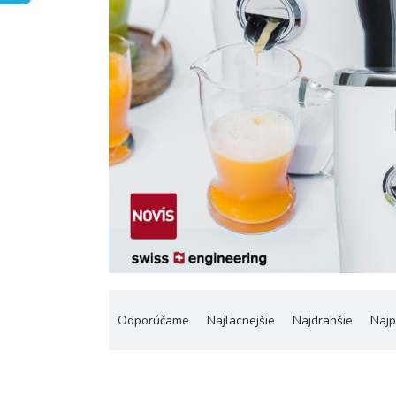
R
a
Odporúčame
Najlacnejšie
Najdrahšie
Najp
d
e
n
i