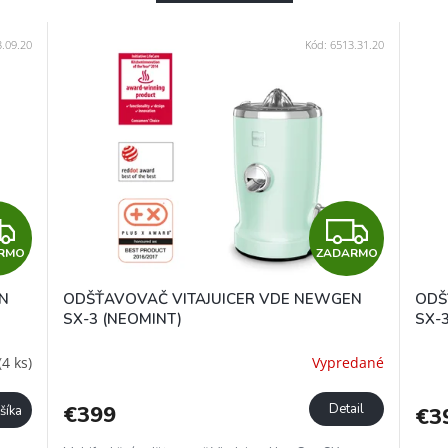
.09.20
Kód:
6513.31.20
Z
Z
RMO
ZADARMO
A
A
N
ODŠŤAVOVAČ VITAJUICER VDE NEWGEN
ODŠ
D
D
SX-3 (NEOMINT)
SX-
A
A
(4 ks)
Vypredané
R
R
€399
Detail
šíka
€3
M
M