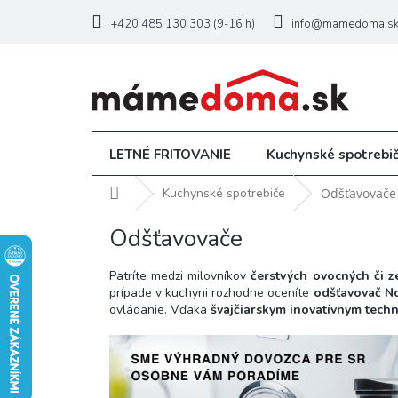
Prejsť
na
+420 485 130 303 (9-16 h)
info@mamedoma.s
obsah
LETNÉ FRITOVANIE
Kuchynské spotrebi
Domov
Kuchynské spotrebiče
Odšťavovače
Odšťavovače
Patríte medzi milovníkov
čerstvých ovocných či 
prípade v kuchyni rozhodne oceníte
odšťavovač Nov
ovládanie. Vďaka
švajčiarskym inovatívnym tech