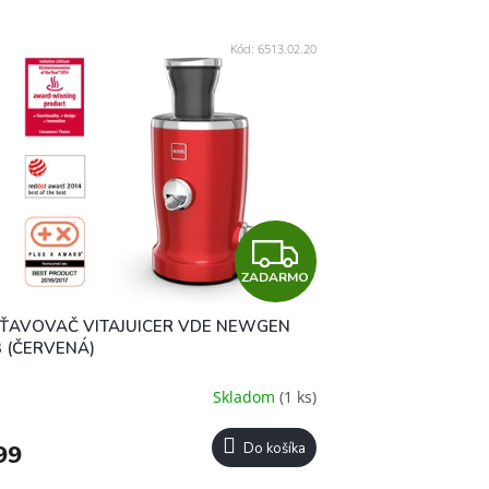
Kód:
6513.02.20
Z
ZADARMO
A
ŤAVOVAČ VITAJUICER VDE NEWGEN
D
3 (ČERVENÁ)
A
Skladom
(1 ks)
R
99
Do košíka
M