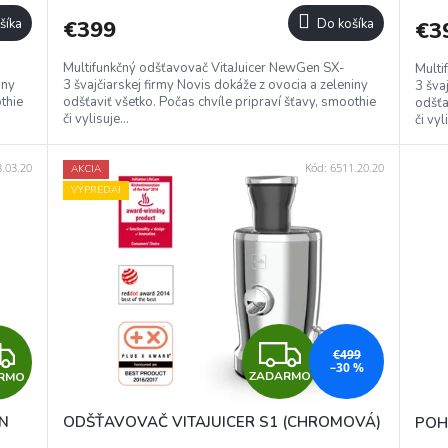
R
R
šíka
€399
Do košíka
€3
M
M
Multifunkčný odšťavovač VitaJuicer NewGen SX-
Multi
O
O
iny
3 švajčiarskej firmy Novis dokáže z ovocia a zeleniny
3 šva
thie
odšťaviť všetko. Počas chvíle pripraví šťavy, smoothie
odšťa
či vylisuje...
či vyl
.03.20
Kód:
6511.20.20
AKCIA
VÝPREDAJ
Z
Z
€499
–30 %
ZADARMO
RMO
A
A
N
ODŠŤAVOVAČ VITAJUICER S1 (CHROMOVÁ)
POH
D
D