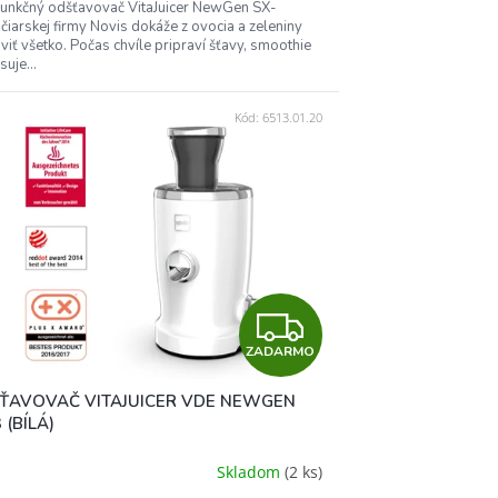
funkčný odšťavovač VitaJuicer NewGen SX-
O
jčiarskej firmy Novis dokáže z ovocia a zeleniny
viť všetko. Počas chvíle pripraví šťavy, smoothie
isuje...
Kód:
6513.01.20
Z
ZADARMO
A
ŤAVOVAČ VITAJUICER VDE NEWGEN
D
 (BÍLÁ)
A
Skladom
(2 ks)