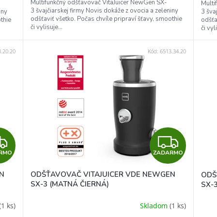
Multifunkčný odšťavovač VitaJuicer NewGen SX-
Multi
3 švajčiarskej firmy Novis dokáže z ovocia a zeleniny
O
O
iny
3 šva
odšťaviť všetko. Počas chvíle pripraví šťavy, smoothie
thie
odšťa
či vylisuje...
či vyl
.20.20
Kód:
6513.34.20
Z
Z
RMO
ZADARMO
A
A
N
ODŠŤAVOVAČ VITAJUICER VDE NEWGEN
ODŠ
D
D
SX-3 (MATNÁ ČIERNÁ)
SX-3
A
A
(1 ks)
Skladom
(1 ks)