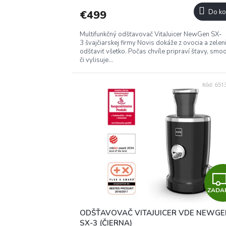
€499
Do ko
Multifunkčný odšťavovač VitaJuicer NewGen SX-
3 švajčiarskej firmy Novis dokáže z ovocia a zelen
odšťaviť všetko. Počas chvíle pripraví šťavy, smoo
či vylisuje...
Kód:
6513
ZADA
ODŠŤAVOVAČ VITAJUICER VDE NEWGE
SX-3 (ČIERNA)