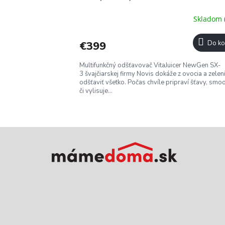
Skladom
€399
Do ko
Multifunkčný odšťavovač VitaJuicer NewGen SX-
3 švajčiarskej firmy Novis dokáže z ovocia a zelen
odšťaviť všetko. Počas chvíle pripraví šťavy, smoo
či vylisuje...
Z
á
p
ä
t
i
e