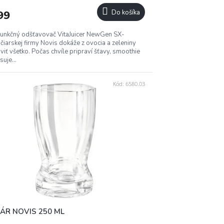
R
99
Do košíka
M
funkčný odšťavovač VitaJuicer NewGen SX-
O
jčiarskej firmy Novis dokáže z ovocia a zeleniny
viť všetko. Počas chvíle pripraví šťavy, smoothie
isuje...
Kód:
6580.03
ÁR NOVIS 250 ML