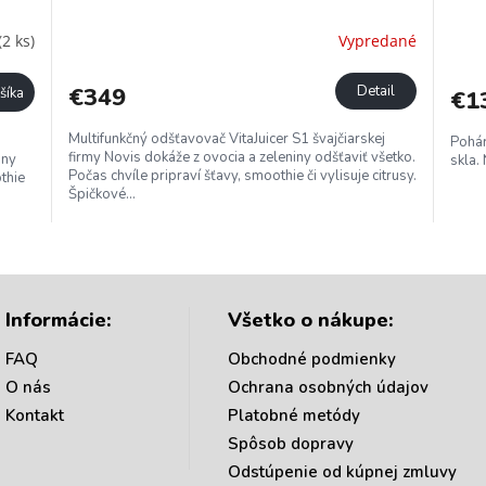
A
A
(2 ks)
Vypredané
R
R
€349
Detail
šíka
€1
M
M
Multifunkčný odšťavovač VitaJuicer S1 švajčiarskej
Pohár
firmy Novis dokáže z ovocia a zeleniny odšťaviť všetko.
O
O
iny
skla.
Počas chvíle pripraví šťavy, smoothie či vylisuje citrusy.
thie
Špičkové...
O
v
l
á
Informácie:
Všetko o nákupe:
d
a
FAQ
Obchodné podmienky
c
O nás
Ochrana osobných údajov
i
e
Kontakt
Platobné metódy
p
Spôsob dopravy
r
Odstúpenie od kúpnej zmluvy
v