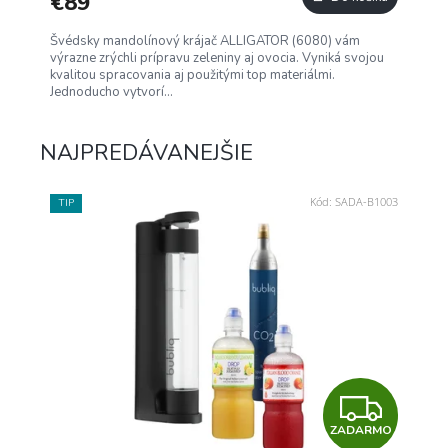
€89
M
Švédsky mandolínový krájač ALLIGATOR (6080) vám
O
výrazne zrýchli prípravu zeleniny aj ovocia. Vyniká svojou
kvalitou spracovania aj použitými top materiálmi.
Jednoducho vytvorí...
NAJPREDÁVANEJŠIE
Kód:
SADA-B1003
TIP
Z
ZADARMO