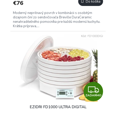
€76
Do košíka
Moderný nepriľnavý povrch v kombinácii s osobitým
dizajnom činí zo sendvičovača Breville DuraCeramic
nenahraditeľného pomocníka pre každú modernú kuchyňu.
Krátka príprava,...
Kód:
FD1000DIGI
Z
ZADARMO
A
EZIDRI FD1000 ULTRA DIGITAL
D