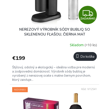
Z
ZADARMO
A
NEREZOVÝ VÝROBNÍK SÓDY BUBLIQ SO
D
SKLENENOU FĽAŠOU, ČIERNA MAT
A
Skladom
(>10 ks)
R
€199
Do košíka
M
Štýlový, odolný a ekologický – ideálna voľba pre modernú
O
a zodpovednú domácnosť. Výrobník sódy bubliq je
vyrobený z nerezovej ocele s matne čiernym povrchom,
ktorý zaisťuje...
Kód:
IV12541
NOVINKA