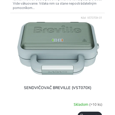
O
Vide vákuovanie. Vďaka nim sa stane nepostrádateľným
pomocníkom...
Kód:
VST070X-01
SENDVIČOVAČ BREVILLE (VST070X)
Skladom
(>10 ks)