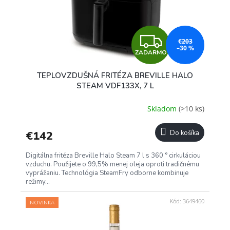
Z
€203
–30 %
ZADARMO
A
TEPLOVZDUŠNÁ FRITÉZA BREVILLE HALO
D
STEAM VDF133X, 7 L
A
Skladom
(>10 ks)
R
€142
Do košíka
M
Digitálna fritéza Breville Halo Steam 7 l s 360 ° cirkuláciou
O
vzduchu. Použijete o 99,5% menej oleja oproti tradičnému
vyprážaniu. Technológia SteamFry odborne kombinuje
režimy...
Kód:
3649460
NOVINKA