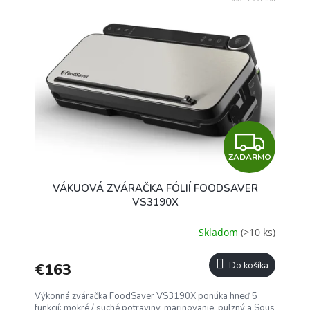
Z
ZADARMO
A
VÁKUOVÁ ZVÁRAČKA FÓLIÍ FOODSAVER
D
VS3190X
A
Skladom
(>10 ks)
R
€163
Do košíka
M
Výkonná zváračka FoodSaver VS3190X ponúka hneď 5
funkcií: mokré / suché potraviny, marinovanie, pulzný a Sous