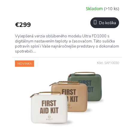
A
Skladom
(>10 ks)
R
€299
Do košíka
M
Vylepšená verzia obľúbeného modelu Ultra FD1000 s
O
digitálnym nastavením teploty a časovačom. Táto sušička
potravín splní i Vaše najnáročnejšie predstavy o dokonalom
spotrebiči....
Kód:
SAF10030
NOVINKA