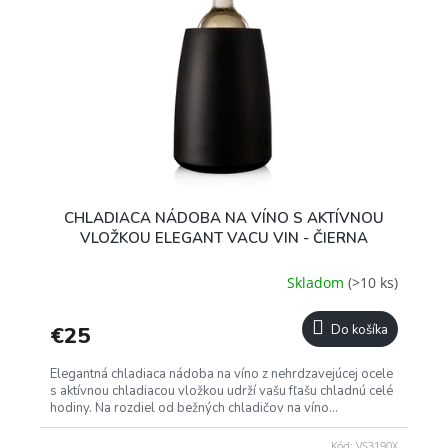
CHLADIACA NÁDOBA NA VÍNO S AKTÍVNOU
VLOŽKOU ELEGANT VACU VIN - ČIERNA
Skladom
(>10 ks)
€25
Do košíka
Elegantná chladiaca nádoba na víno z nehrdzavejúcej ocele
s aktívnou chladiacou vložkou udrží vašu fľašu chladnú celé
hodiny. Na rozdiel od bežných chladičov na víno...
Kód:
VS3190X