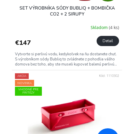
A
SET VÝROBNÍKA SÓDY BUBLIQ + BOMBIČKA
D
CO2 + 2 SIRUPY
A
Skladom
(4 ks)
R
€147
Detail
M
Vytvorte si perlivú vodu, kedykoľvek na ňu dostanete chuť.
S výrobníkom sódy Bubliq to zvládnete z pohodlia vášho
O
domova bez toho, aby ste museli kupovať balenú perlivú...
Kód:
1110302
AKCIA
NOVINKA
VHODNÉ PRE
FRITÉZY