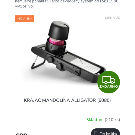
nemusíte ponáhľať. Tento osvedčený systém od roku 1986
vytvorí vo...
Kód:
6080
NOVINKA
Z
ZADARMO
A
KRÁJAČ MANDOLÍNA ALLIGATOR (6080)
D
A
Skladom
(>10 ks)
R
Do košíka