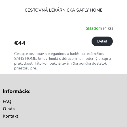
CESTOVNÁ LÉKÁRNIČKA SAFLY HOME
Skladom
(4 ks)
€44
Detail
Cestujte bez obáv s elegantnou a funkčnou lekárničkou
SAFLY HOME. Je navrhnutá s dôrazom na moderný dizajn a
praktickosť. Táto kompaktná lekárnička ponúka dostatok
priestoru pre...
Z
á
Informácie:
p
ä
FAQ
t
O nás
i
Kontakt
e