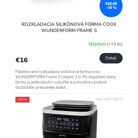
€22,90
–30 %
ROZKLADACIA SILIKÓNOVÁ FORMA COOX
WUNDERFORM FRAME S
Skladom
(>10 ks)
€16
Detail
Patentovaná rozkladacia silikónová forma coox
WUNDERFORM Frame S (objem 1 l). Po dopečení steny
formy ju jednoducho rozložíte a pohodlne výrobok
dozdobíte, presuniete alebo...
Kód:
VDF133X-01
AKCIA