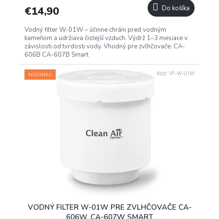
€14,90
Do košíka
Vodný filter W-01W – účinne chráni pred vodným
kameňom a udržiava čistejší vzduch. Výdrž 1–3 mesiace v
závislosti od tvrdosti vody. Vhodný pre zvlhčovače: CA-
606B CA-607B Smart
Kód:
VF-W-01W
NOVINKA
VODNÝ FILTER W-01W PRE ZVLHČOVAČE CA-
606W, CA-607W SMART