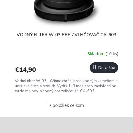
VODNÝ FILTER W-03 PRE ZVLHČOVAČ CA-603
Skladom
(10 ks)
€14,90
Do košíka
Vodný filter W-03 – účinne chráni pred vodným kameňom a
udržiava čistejší vzduch. Výdrž 1–3 mesiace v závislosti od
tvrdosti vody. Vhodný pre zvlhčovač: CA-603
položiek celkom
7
O
v
l
á
Z
d
á