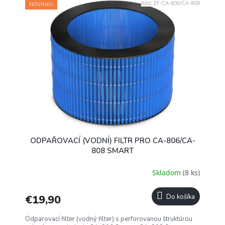
Kód:
EF-CA-806/CA-808
NOVINKA
ODPAŘOVACÍ (VODNÍ) FILTR PRO CA-806/CA-
808 SMART
Skladom
(8 ks)
€19,90
Do košíka
Odparovací filter (vodný filter) s perforovanou štruktúrou