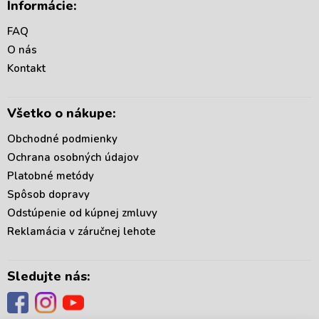
Informácie:
a
p
c
ä
FAQ
i
t
e
O nás
i
p
Kontakt
r
e
v
k
Všetko o nákupe:
y
v
Obchodné podmienky
ý
p
Ochrana osobných údajov
i
Platobné metódy
s
Spôsob dopravy
u
Odstúpenie od kúpnej zmluvy
Reklamácia v záručnej lehote
Sledujte nás: