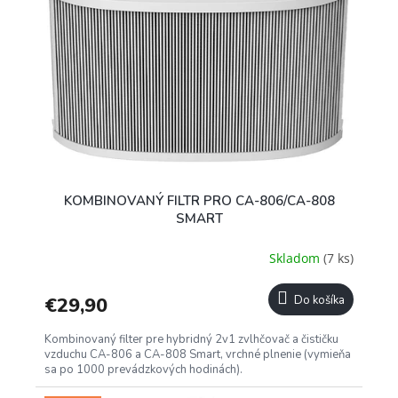
u
i
k
s
t
p
o
r
v
o
d
u
k
t
o
KOMBINOVANÝ FILTR PRO CA-806/CA-808
v
SMART
Skladom
(7 ks)
€29,90
Do košíka
Kombinovaný filter pre hybridný 2v1 zvlhčovač a čističku
vzduchu CA-806 a CA-808 Smart, vrchné plnenie (vymieňa
sa po 1000 prevádzkových hodinách).