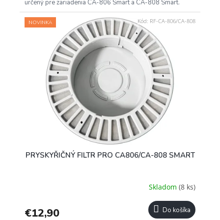
určený pre zariadenia CA-806 Smart a CA-808 Smart.
Kód:
RF-CA-806/CA-808
NOVINKA
PRYSKYŘIČNÝ FILTR PRO CA806/CA-808 SMART
Skladom
(8 ks)
€12,90
Do košíka