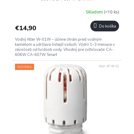
Skladom
(>10 ks)
€14,90
Do košíka
Vodný filter W-01W – účinne chráni pred vodným
kameňom a udržiava čistejší vzduch. Výdrž 1–3 mesiace v
závislosti od tvrdosti vody. Vhodný pre zvlhčovače: CA-
606W CA-607W Smart
Kód:
VF-W-02
NOVINKA