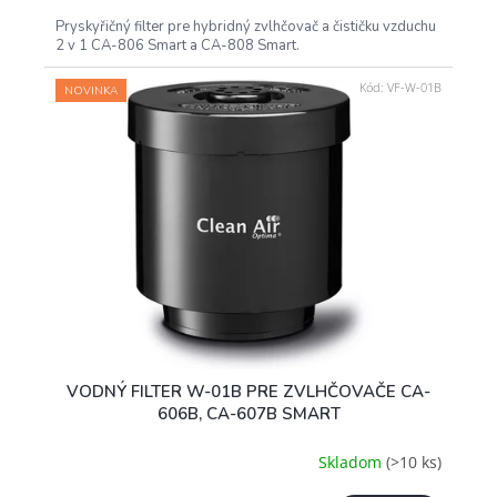
Pryskyřičný filter pre hybridný zvlhčovač a čističku vzduchu
2 v 1 CA-806 Smart a CA-808 Smart.
Kód:
VF-W-01B
NOVINKA
VODNÝ FILTER W-01B PRE ZVLHČOVAČE CA-
606B, CA-607B SMART
Skladom
(>10 ks)