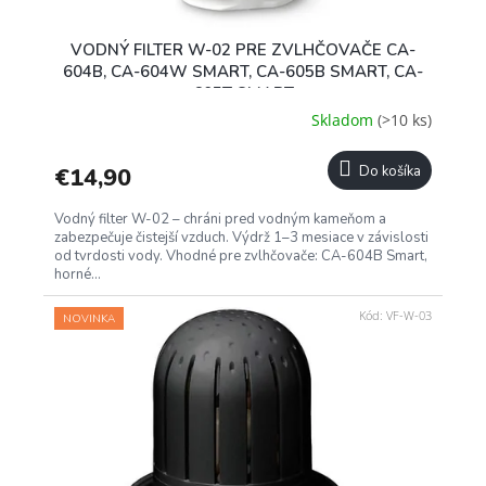
VODNÝ FILTER W-02 PRE ZVLHČOVAČE CA-
604B, CA-604W SMART, CA-605B SMART, CA-
605T SMART
Skladom
(>10 ks)
€14,90
Do košíka
Vodný filter W-02 – chráni pred vodným kameňom a
zabezpečuje čistejší vzduch. Výdrž 1–3 mesiace v závislosti
od tvrdosti vody. Vhodné pre zvlhčovače: CA-604B Smart,
horné...
Kód:
VF-W-03
NOVINKA