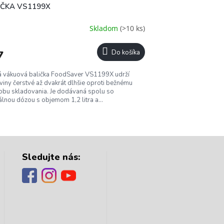
IČKA VS1199X
Skladom
(>10 ks)
7
Do košíka
 vákuová balička FoodSaver VS1199X udrží
viny čerstvé až dvakrát dlhšie oproti bežnému
bu skladovania. Je dodávaná spolu so
álnou dózou s objemom 1,2 litra a...
Sledujte nás: