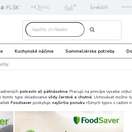
k
HĽADAŤ
če
Kuchynské náčinie
Sommeliérske potreby
Do
ačky
ladnených
potravín až päťnásobne
. Pracujú na princípe vysatia vzdu
ri tomto type skladovania
vždy čerstvé a chutné
. Uchovávať možno t
račiek
Foodsaver
poskytuje
najširšiu ponuku
rôznych typov s radom n