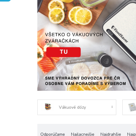
Vákuové dózy
R
a
Odporúčame
Najlacnejšie
Najdrahšie
Najp