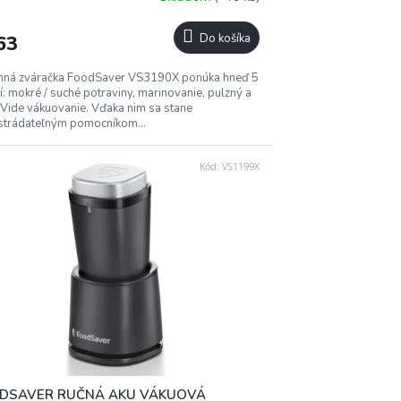
R
63
Do košíka
M
nná zváračka FoodSaver VS3190X ponúka hneď 5
O
ií: mokré / suché potraviny, marinovanie, pulzný a
Vide vákuovanie. Vďaka nim sa stane
trádateľným pomocníkom...
Kód:
VS1199X
DSAVER RUČNÁ AKU VÁKUOVÁ