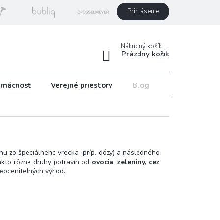
Prihlásenie
Nákupný košík
Prázdny košík
mácnosť
Verejné priestory
Blog
Recepty
chu zo špeciálneho vrecka (príp. dózy) a následného
akto rôzne druhy potravín od
ovocia
,
zeleniny, cez
eoceniteľných výhod.