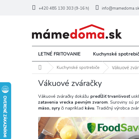
Prejsť
na
+420 485 130 303 (9-16 h)
info@mamedoma.s
obsah
LETNÉ FRITOVANIE
Kuchynské spotrebi
Domov
Kuchynské spotrebiče
Vákuové zvár
Vákuové zváračky
Vákuové zváračky dokážu
predĺžiť trvanlivosť
usk
zatavenia vrecka pevným zvarom
. Suroviny sú p
mäso, syry
či napríklad
kávu
. Tradičný výrobca zvá