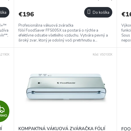
R
R
šíka
€196
Do košíka
€1
M
M
id+™
Profesionálna vákuová zváračka
Výko
O
O
užíva
fólií FoodSaver FFS005X sa postará o rýchle a
funkc
ín**,
efektívne odsatie všetkého vzduchu. Vytvára pevný a
Sous 
široký zvar, ktorý je odolný voči pretrhnutiu a...
nepos
S2190X
Kód:
VS0100X
Z
RMO
A
Í
KOMPAKTNÁ VÁKUOVÁ ZVÁRAČKA FÓLIÍ
FOO