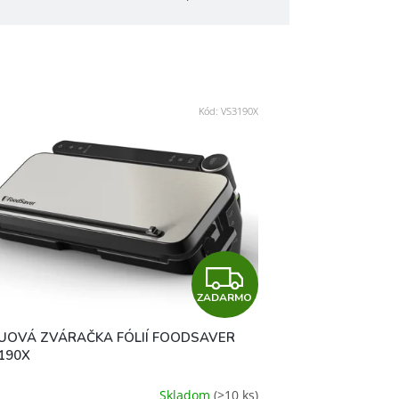
Kód:
VS3190X
Z
ZADARMO
A
UOVÁ ZVÁRAČKA FÓLIÍ FOODSAVER
D
190X
A
Skladom
(>10 ks)