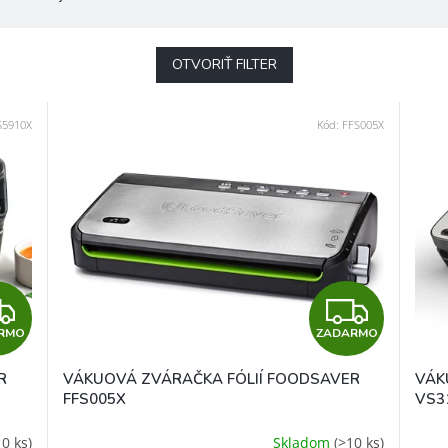
OTVORIŤ FILTER
S5910X
Kód:
FFS005X
Z
Z
RMO
ZADARMO
A
A
R
VÁKUOVÁ ZVÁRAČKA FÓLIÍ FOODSAVER
VÁK
D
D
FFS005X
VS3
A
A
10 ks)
Skladom
(>10 ks)