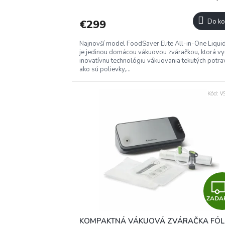
€299
Do ko
Najnovší model FoodSaver Elite All-in-One Liqu
je jedinou domácou vákuovou zváračkou, ktorá vy
inovatívnu technológiu vákuovania tekutých potrav
ako sú polievky,...
Kód:
V
ZADA
KOMPAKTNÁ VÁKUOVÁ ZVÁRAČKA FÓLI