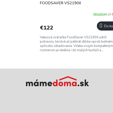
FOODSAVER VS2190X
Skladom
(>
€122
Do ko
Vakuová zváračka FoodSaver VS2190X udrží
potraviny čerstvé až päťkrát dlhšie oproti bežné
spôsobu skladovania. Vďaka svojim kompaktným
rozmerom je ideálna i do malých kuchýň a...
Z
á
p
ä
t
i
e