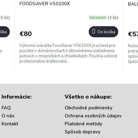
D
FOODSAVER VS0100X
BAL
A
10 ks)
Skladom
(3 ks)
R
šíka
€80
Do košíka
€5
M
Výkonná zváračka FoodSaver VS0100X je určená pre
Ručná
O
mu
použitie v domácnostiach k dlhodobému uskladnenie
potra
potravín v mrazničkách a chladničkách. Používa odolné
spôso
profesionálne drážkované...
špeci
O
v
l
á
Informácie:
Všetko o nákupe:
d
a
FAQ
Obchodné podmienky
c
O nás
Ochrana osobných údajov
i
e
Kontakt
Platobné metódy
p
Spôsob dopravy
r