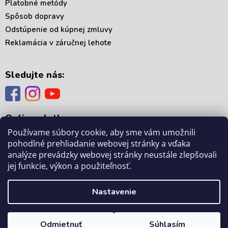
Platobné metódy
s
Spôsob dopravy
u
Odstúpenie od kúpnej zmluvy
Reklamácia v záručnej lehote
Sledujte nás:
Online platby:
Používame súbory cookie, aby sme vám umožnili
pohodlné prehliadanie webovej stránky a vďaka
analýze prevádzky webovej stránky neustále zlepšovali
jej funkcie, výkon a použiteľnosť.
Copyright 2026
. Všetky práva vyhradené.
mámedoma.sk
Upraviť nastavenie
Nastavenie
cookies
Odmietnuť
Súhlasím
Vytvoril Shoptet