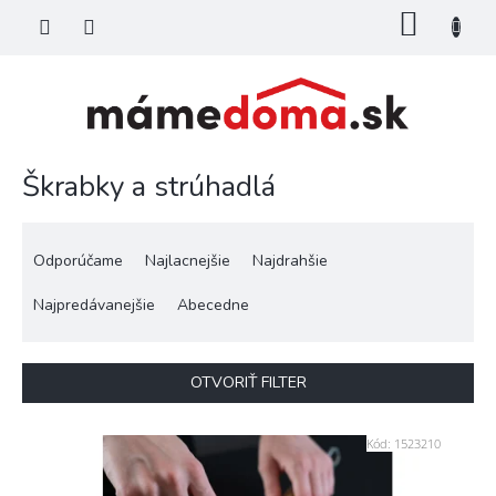
Prejsť
NÁKU
na
KOŠÍK
obsah
Škrabky a strúhadlá
R
a
Odporúčame
Najlacnejšie
Najdrahšie
d
e
Najpredávanejšie
Abecedne
n
i
e
OTVORIŤ FILTER
p
r
V
Kód:
1523210
o
ý
d
p