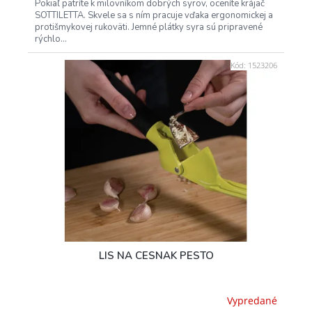
Pokiaľ patríte k milovníkom dobrých syrov, oceníte krájač
SOTTILETTA. Skvele sa s ním pracuje vďaka ergonomickej a
protišmykovej rukoväti. Jemné plátky syra sú pripravené
rýchlo...
Kód:
1523206
LIS NA CESNAK PESTO
Vypredané