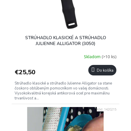
STRÚHADLO KLASICKÉ A STRÚHADLO
JULIENNE ALLIGATOR (3050)
Skladom
(>10 ks)
€25,50
Do košíka
Strúhadlo klasické a strúhadlo Julienne Alligator sa stane
čoskoro obľúbeným pomocníkom vo vašej domácnosti.
Vysokokvalitná korejská antikorová oceľ pre maximálnu
trvanlivosť a...
Kód:
1420215