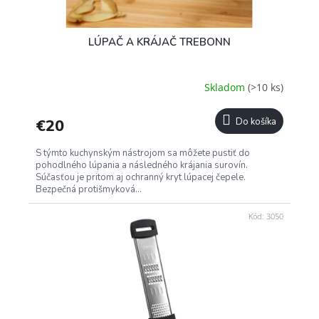
LÚPAČ A KRÁJAČ TREBONN
Skladom
(>10 ks)
€20
Do košíka
S týmto kuchynským nástrojom sa môžete pustiť do
pohodlného lúpania a následného krájania surovín.
Súčasťou je pritom aj ochranný kryt lúpacej čepele.
Bezpečná protišmyková...
Kód:
3050