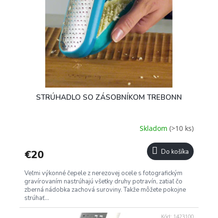
STRÚHADLO SO ZÁSOBNÍKOM TREBONN
Skladom
(>10 ks)
€20
Do košíka
Veľmi výkonné čepele z nerezovej ocele s fotografickým
gravírovaním nastrúhajú všetky druhy potravín, zatiaľ čo
zberná nádobka zachová suroviny. Takže môžete pokojne
strúhať...
Kód:
1423100