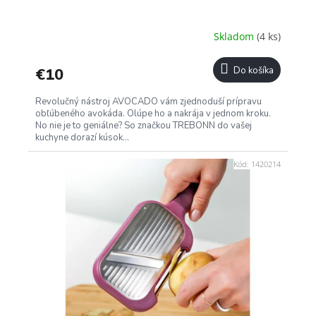
Skladom
(4 ks)
€10
Do košíka
Revolučný nástroj AVOCADO vám zjednoduší prípravu
obľúbeného avokáda. Olúpe ho a nakrája v jednom kroku.
No nie je to geniálne? So značkou TREBONN do vašej
kuchyne dorazí kúsok...
Kód:
1420214