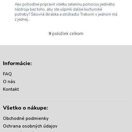
Ako pohodlne pripraviť všetku zeleninu pomocou jediného
nástroja bez toho, aby ste ušpinili ďalšie kuchynské
potreby? Šikovná škrabka a strúhadlo Trebonn v jednom má
z jednej...
položiek celkom
9
O
v
l
á
Z
d
á
Informácie:
a
p
c
ä
FAQ
i
t
e
O nás
i
p
Kontakt
r
e
v
k
Všetko o nákupe:
y
v
Obchodné podmienky
ý
p
Ochrana osobných údajov
i