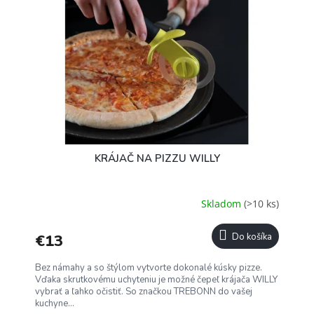
u
i
k
s
t
p
o
r
v
o
d
u
k
t
o
KRÁJAČ NA PIZZU WILLY
v
Skladom
(>10 ks)
€13
Do košíka
Bez námahy a so štýlom vytvorte dokonalé kúsky pizze.
Vďaka skrutkovému uchyteniu je možné čepeľ krájača WILLY
vybrať a ľahko očistiť. So značkou TREBONN do vašej
kuchyne...