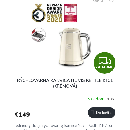
Kód:
6114.09.20
Z
ZADARMO
A
RÝCHLOVARNÁ KANVICA NOVIS KETTLE KTC1
D
(KRÉMOVÁ)
A
Skladom
(4 ks)
R
€149
Do košíka
M
Jedinečný dizajn rýchlovarnej kanvice Novis Kettle KTC1 si