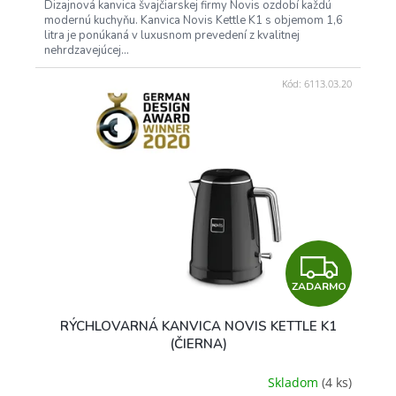
Dizajnová kanvica švajčiarskej firmy Novis ozdobí každú
O
modernú kuchyňu. Kanvica Novis Kettle K1 s objemom 1,6
litra je ponúkaná v luxusnom prevedení z kvalitnej
nehrdzavejúcej...
Kód:
6113.03.20
Z
ZADARMO
A
RÝCHLOVARNÁ KANVICA NOVIS KETTLE K1
D
(ČIERNA)
A
Skladom
(4 ks)