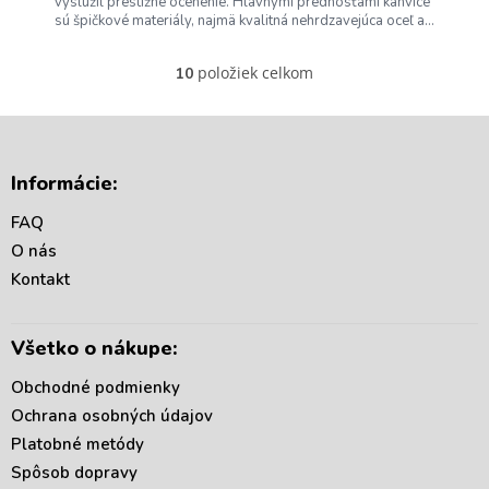
O
vyslúžil prestížne ocenenie. Hlavnými prednosťami kanvice
sú špičkové materiály, najmä kvalitná nehrdzavejúca oceľ a...
položiek celkom
10
O
v
l
á
Z
d
á
Informácie:
a
p
c
ä
FAQ
i
t
e
O nás
i
p
Kontakt
r
e
v
k
Všetko o nákupe:
y
v
Obchodné podmienky
ý
p
Ochrana osobných údajov
i
Platobné metódy
s
Spôsob dopravy
u