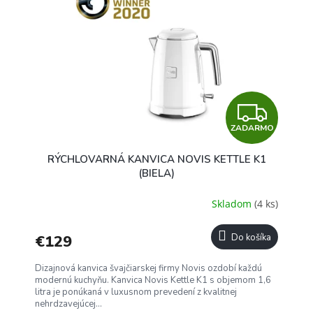
Z
ZADARMO
A
RÝCHLOVARNÁ KANVICA NOVIS KETTLE K1
D
(BIELA)
A
Skladom
(4 ks)
R
€129
Do košíka
M
Dizajnová kanvica švajčiarskej firmy Novis ozdobí každú
O
modernú kuchyňu. Kanvica Novis Kettle K1 s objemom 1,6
litra je ponúkaná v luxusnom prevedení z kvalitnej
nehrdzavejúcej...