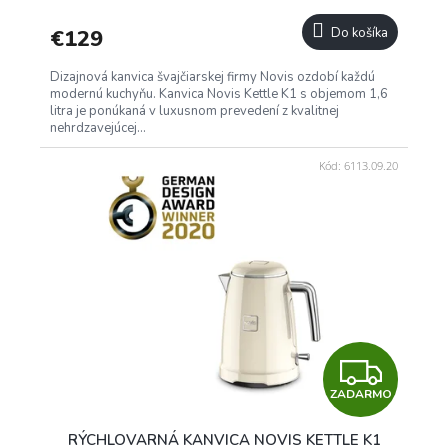
R
€129
Do košíka
M
Dizajnová kanvica švajčiarskej firmy Novis ozdobí každú
O
modernú kuchyňu. Kanvica Novis Kettle K1 s objemom 1,6
litra je ponúkaná v luxusnom prevedení z kvalitnej
nehrdzavejúcej...
Kód:
6113.09.20
Z
ZADARMO
A
RÝCHLOVARNÁ KANVICA NOVIS KETTLE K1