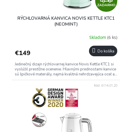
ZADARMO
A
RÝCHLOVARNÁ KANVICA NOVIS KETTLE KTC1
D
(NEOMINT)
A
Skladom
(6 ks)
R
€149
Do košíka
M
Jedinečný dizajn rýchlovarnej kanvice Novis Kettle KTC1 si
O
vyslúžil prestížne ocenenie. Hlavnými prednosťami kanvice
sú špičkové materiály, najmä kvalitná nehrdzavejúca oceľ a...
Kód:
6114.01.20