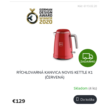
Kód:
6113.02.20
Z
ZADARMO
A
RÝCHLOVARNÁ KANVICA NOVIS KETTLE K1
D
(ČERVENÁ)
A
Skladom
(4 ks)
R
€129
Do košíka
M