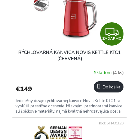
Z
ZADARMO
A
RÝCHLOVARNÁ KANVICA NOVIS KETTLE KTC1
D
(ČERVENÁ)
A
Skladom
(4 ks)
R
€149
Do košíka
M
Jedinečný dizajn rýchlovarnej kanvice Novis Kettle KTC1 si
O
vyslúžil prestížne ocenenie. Hlavnými prednosťami kanvice
sú špičkové materiály, najmä kvalitná nehrdzavejúca oceľ a...
Kód:
6114.03.20