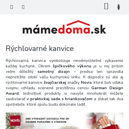
Prejsť
NÁKU
na
KOŠÍK
obsah
Rýchlovarné kanvice
Rýchlovarná kanvica symbolizuje neodmysliteľné vybavenie
každej kuchyne. Okrem
špičkového výkonu
je u nej pritom
veľmi dôležitý
samotný dizajn
– predsa len spravidla
nepretržite zdobí vašu kuchynskú linku. K dispozícii sú ale aj
rýchlovarné kanvice
švajčiarskej
značky
Novis
, ktoré boli vďaka
svojmu vzhľadu ocenené prestížnou cenou
German Design
Award
. Jednotlivé produkty si navyše mnohokrát môžete
zaobstarať
v praktickej sade s hriankovačom
a získať tak dva
spotrebiče, ktoré spolu budú dokonale ladiť.