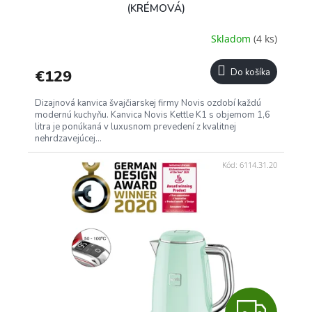
D
(KRÉMOVÁ)
A
Skladom
(4 ks)
R
€129
Do košíka
M
Dizajnová kanvica švajčiarskej firmy Novis ozdobí každú
O
modernú kuchyňu. Kanvica Novis Kettle K1 s objemom 1,6
litra je ponúkaná v luxusnom prevedení z kvalitnej
nehrdzavejúcej...
Kód:
6114.31.20
Z