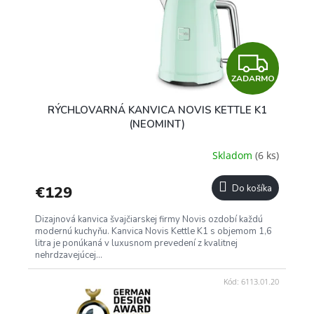
o
r
v
o
d
u
Z
k
t
ZADARMO
A
o
RÝCHLOVARNÁ KANVICA NOVIS KETTLE K1
v
D
(NEOMINT)
A
Skladom
(6 ks)
R
€129
Do košíka
M
Dizajnová kanvica švajčiarskej firmy Novis ozdobí každú
O
modernú kuchyňu. Kanvica Novis Kettle K1 s objemom 1,6
litra je ponúkaná v luxusnom prevedení z kvalitnej
nehrdzavejúcej...
Kód:
6113.01.20