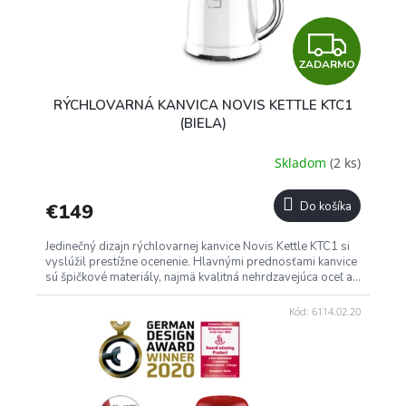
Z
ZADARMO
A
RÝCHLOVARNÁ KANVICA NOVIS KETTLE KTC1
D
(BIELA)
A
Skladom
(2 ks)
R
€149
Do košíka
M
Jedinečný dizajn rýchlovarnej kanvice Novis Kettle KTC1 si
O
vyslúžil prestížne ocenenie. Hlavnými prednosťami kanvice
sú špičkové materiály, najmä kvalitná nehrdzavejúca oceľ a...
Kód:
6114.02.20