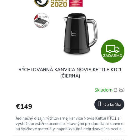
Z
ZADARMO
A
RÝCHLOVARNÁ KANVICA NOVIS KETTLE KTC1
D
(ČIERNA)
A
Skladom
(3 ks)
R
€149
Do košíka
M
Jedinečný dizajn rýchlovarnej kanvice Novis Kettle KTC1 si
O
vyslúžil prestížne ocenenie. Hlavnými prednosťami kanvice
sú špičkové materiály, najmä kvalitná nehrdzavejúca oceľ a...