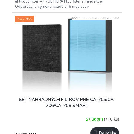
uhlíkový filter + TRUE HEPA H13 filter s nanosilver
Odporúčaná výmena: každé 3–6 mesiacov
Kód:
SF-CA-705/CA-706/CA-708
NOVINKA
SET NÁHRADNÝCH FILTROV PRE CA-705/CA-
706/CA-708 SMART
Skladom
(>10 ks)
Do košíka