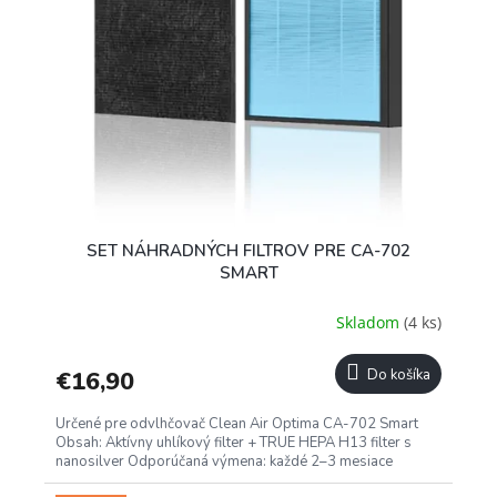
u
i
k
s
t
p
o
r
v
o
d
u
k
t
o
SET NÁHRADNÝCH FILTROV PRE CA-702
v
SMART
Skladom
(4 ks)
€16,90
Do košíka
Určené pre odvlhčovač Clean Air Optima CA-702 Smart
Obsah: Aktívny uhlíkový filter + TRUE HEPA H13 filter s
nanosilver Odporúčaná výmena: každé 2–3 mesiace