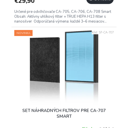
€29,90
Určené pre odvlhčovače CA-705, CA-706, CA-708 Smart
Obsah: Aktívny uhlíkový filter + TRUE HEPA H13 filter s
nanosilver Odporúčaná výmena: každé 3–6 mesiacov...
Kód:
SF-CA-707
NOVINKA
SET NÁHRADNÝCH FILTROV PRE CA-707
SMART