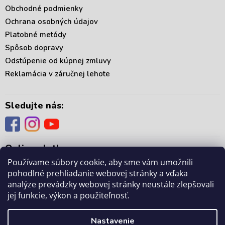
v
Obchodné podmienky
ý
p
Ochrana osobných údajov
i
Platobné metódy
s
Spôsob dopravy
u
Odstúpenie od kúpnej zmluvy
Reklamácia v záručnej lehote
Sledujte nás:
Online platby:
Používame súbory cookie, aby sme vám umožnili
pohodlné prehliadanie webovej stránky a vďaka
analýze prevádzky webovej stránky neustále zlepšovali
jej funkcie, výkon a použiteľnosť.
Copyright 2026
. Všetky práva vyhradené.
mámedoma.sk
Upraviť nastavenie
Nastavenie