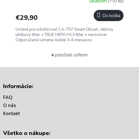
Skladom
(>10 ks)
€29,90
Do košíka
Určené pre odvlhčovač CA-707 Smart Obsah: Aktívny
uhlíkový filter + TRUE HEPA H13 filter s nanosilver
Odporúčaná výmena: každé 3–6 mesiacov
položiek celkom
4
O
v
l
á
Z
d
á
Informácie:
a
p
c
ä
FAQ
i
t
e
O nás
i
p
Kontakt
r
e
v
k
Všetko o nákupe:
y