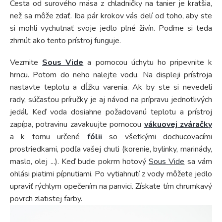
Cesta od surového mäsa z chladničky na tanier je kratšia,
než sa môže zdať. Iba pár krokov vás delí od toho, aby ste
si mohli vychutnať svoje jedlo plné živín. Poďme si teda
zhrnúť ako tento prístroj funguje.
Vezmite
Sous Vide
a pomocou úchytu ho pripevnite k
hrncu. Potom do neho nalejte vodu. Na displeji prístroja
nastavte teplotu a dĺžku varenia. Ak by ste si nevedeli
rady, súčasťou príručky je aj návod na prípravu jednotlivých
jedál. Keď voda dosiahne požadovanú teplotu a prístroj
zapípa, potravinu zavakuujte pomocou
vákuovej zváračky
a k tomu určené
fólii
so všetkými dochucovacími
prostriedkami, podľa vašej chuti (korenie, bylinky, marinády,
maslo, olej ...). Keď bude pokrm hotový
Sous Vide
sa vám
ohlási piatimi pípnutiami. Po vytiahnutí z vody môžete jedlo
upraviť rýchlym opečením na panvici. Získate tím chrumkavý
povrch zlatistej farby.