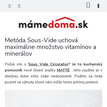
Prejsť
NÁKU
na
KOŠÍK
obsah
Metóda Sous-Vide uchová
maximálne množstvo vitamínov a
minerálov
Počuli ste o
Sous Vide Circulator
? Je to kuchynský
pomocník
nové české značky
MATTÉ
.
Jeho využitie je v
dnešnej dobe ešte stále nedocenené. Poďme sa teda
pozrieť na výhody, ktoré vám môže tento prístroj priniesť.