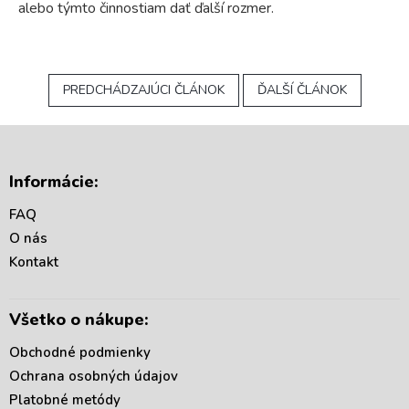
alebo týmto činnostiam dať ďalší rozmer.
PREDCHÁDZAJÚCI ČLÁNOK
ĎALŠÍ ČLÁNOK
Z
á
Informácie:
p
ä
FAQ
t
O nás
i
Kontakt
e
Všetko o nákupe:
Obchodné podmienky
Ochrana osobných údajov
Platobné metódy