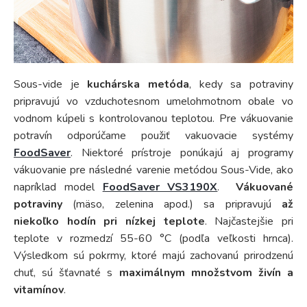
Sous-vide je
kuchárska metóda
, kedy sa potraviny
pripravujú vo vzduchotesnom umelohmotnom obale vo
vodnom kúpeli s kontrolovanou teplotou. Pre vákuovanie
potravín odporúčame použiť vakuovacie systémy
FoodSaver
. Niektoré prístroje ponúkajú aj programy
vákuovanie pre následné varenie metódou Sous-Vide, ako
napríklad model
FoodSaver VS3190X
.
Vákuované
potraviny
(mäso, zelenina apod.) sa pripravujú
až
niekoľko hodín pri nízkej teplote
. Najčastejšie pri
teplote v rozmedzí 55-60 °C (podľa veľkosti hrnca).
Výsledkom sú pokrmy, ktoré majú zachovanú prirodzenú
chuť, sú šťavnaté s
maximálnym množstvom živín a
vitamínov
.