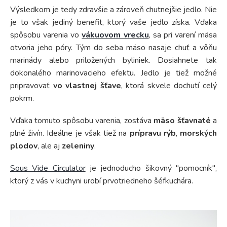
Výsledkom je tedy zdravšie a zároveň chutnejšie jedlo. Nie
je to však jediný benefit, ktorý vaše jedlo získa. Vďaka
spôsobu varenia vo
vákuovom vrecku
, sa pri varení mäsa
otvoria jeho póry. Tým do seba mäso nasaje chuť a vôňu
marinády alebo priložených byliniek. Dosiahnete tak
dokonalého marinovacieho efektu. Jedlo je tiež možné
pripravovať
vo vlastnej šťave
, ktorá skvele dochutí celý
pokrm.
Vďaka tomuto spôsobu varenia, zostáva
mäso šťavnaté
a
plné živín. Ideálne je však tiež na
prípravu rýb
,
morských
plodov
, ale aj
zeleniny
.
Sous Vide Circulator
je jednoducho šikovný "pomocník",
ktorý z vás v kuchyni urobí prvotriedneho šéfkuchára.