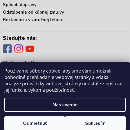
Spôsob dopravy
Odstúpenie od kúpnej zmluvy
Reklamácia v záručnej lehote
Sledujte nás:
Online platby:
Používame súbory cookie, aby sme vám umožnili
pohodlné prehliadanie webovej stránky a vďaka
analýze prevádzky webovej stránky neustále zlepšovali
jej funkcie, výkon a použiteľnosť.
Copyright 2026
. Všetky práva vyhradené.
mámedoma.sk
Upraviť nastavenie
Nastavenie
cookies
Odmietnuť
Súhlasím
Vytvoril Shoptet