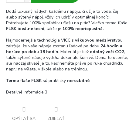
Dodá luxusný nádych každému nápoju, či už je to voda, čaj
alebo sýtený nápoj, vždy ich udrží v optimálnej kondícii.
Potrebujete 100% spoľahlivú fľašu na pitie? Viečko termo fľaše
FLSK ideálne tesní,
takže je
100% nepriepustná.
Najmodernejšia technológia VICC s
vákuovou medzivrstvou
zaisťuje, že vaše nápoje zostanú ľadové po dobu
24 hodín a
horúce po dobu 18 hodín.
Materiál je tiež
odolný voči CO2
,
takže sýtené nápoje vydržia dokonale šumivé. Doma to oceníte,
ale naozaj skvelé je to, keď nemáte práve po ruke chladničku
napr.: na výlete, v škole alebo na tréningu.
Termo fľaše FLSK
sú prakticky
nerozbitné
.
Detailné informácie
OPÝTAŤ SA
ZDIEĽAŤ