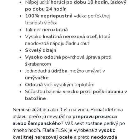
Nápoj udrží
horúci po dobu 18 hodín, ľadový
po dobu 24 hodín
100% nepriepustná
vďaka perfektnej
tesnosti viečka
Takmer
nerozbitná
Vysoko
kvalitná nerezová oceľ,
ktorá
neodovzdá nápoju žiadnu chuť
Skvelý dizajn
Vysoko odolná
povrchová úprava proti
škrabancom
Jednoduchá
údržba
, možno umývať v
umývačke
Odolná
voči vysokým teplotám
Súčasťou balenia
vrecko proti poškriabaniu v
batožine
Nemusí slúžiť iba ako fľaša na vodu. Pokiaľ idete na
oslavu, prečo ju nevyužiť na
prepravu prosecca
alebo šampanského
? Váš sekt zostane perlivý po
mnoho hodín. Fľaša FLSK je vyrobená z
vysoko
kvalitnej nerezovej ocele
a preto
neodovzdá