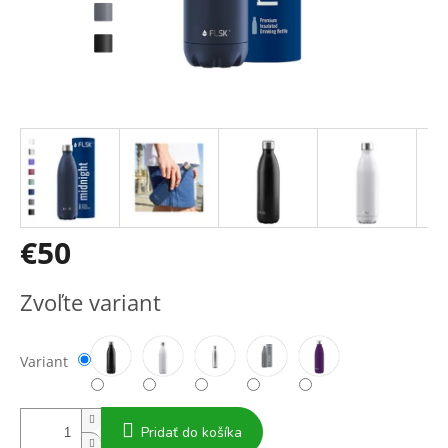
€50
Jednotková
Zvoľte variant
cena:
Variant
Pridať do košíka