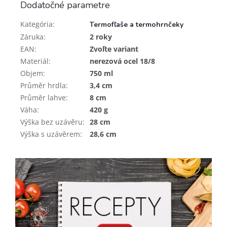
Dodatočné parametre
Kategória
:
Termofľaše a termohrnčeky
Záruka
:
2 roky
EAN
:
Zvoľte variant
Materiál
:
nerezová ocel 18/8
Objem
:
750 ml
Průměr hrdla
:
3,4 cm
Průměr lahve
:
8 cm
Váha
:
420 g
Výška bez uzávěru
:
28 cm
Výška s uzávěrem
:
28,6 cm