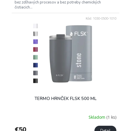
bez zdĺhavých procesov a bez potreby chemických
čistiacich...
Kód:
1030-0500-1010
TERMO HRNČEK FLSK 500 ML
Skladom
(1 ks)
€50
Detail