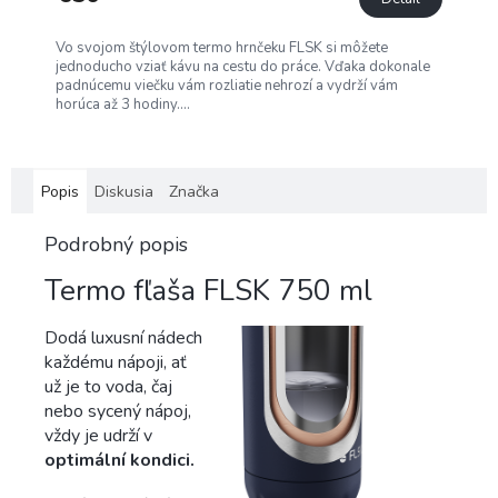
Vo svojom štýlovom termo hrnčeku FLSK si môžete
jednoducho vziať kávu na cestu do práce. Vďaka dokonale
padnúcemu viečku vám rozliatie nehrozí a vydrží vám
horúca až 3 hodiny....
Popis
Diskusia
Značka
Podrobný popis
Termo fľaša FLSK 750 ml
Dodá luxusní nádech
každému nápoji, ať
už je to voda, čaj
nebo sycený nápoj,
vždy je udrží v
optimální kondici.