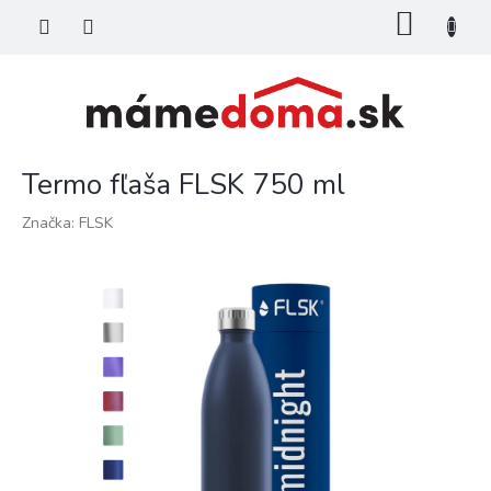
Prejsť
NÁKU
na
KOŠÍK
obsah
Termo fľaša FLSK 750 ml
Značka:
FLSK