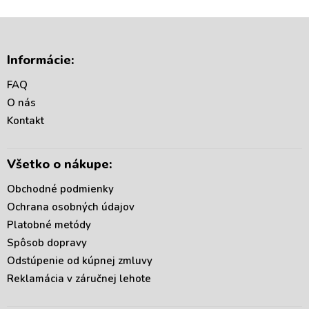
Z
á
Informácie:
p
ä
FAQ
t
O nás
i
Kontakt
e
Všetko o nákupe:
Obchodné podmienky
Ochrana osobných údajov
Platobné metódy
Spôsob dopravy
Odstúpenie od kúpnej zmluvy
Reklamácia v záručnej lehote