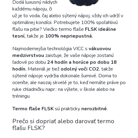
Dodá luxusný nádych
každému nápoju, či
už je to voda, čaj alebo sýtený nápoj, vždy ich udrží v
optimálnej kondícii. Potrebujete 100% spoľahlivú
fľašu na pitie? Viečko termo fľaše
FLSK ideálne
tesní,
takže je
100% nepriepustná.
Najmodernejšia technológia VICC s
vákuovou
medzivrstvou
zaisťuje, že vaše nápoje zostanú
ľadové po dobu
24 hodín a horúce po dobu 18
hodín.
Materiál je tiež
odolný voči CO2
, takže
sýtené nápoje vydržia dokonale šumivé. Doma to
oceníte, ale naozaj skvelé je to, keď nemáte práve po
ruke chladničku napr.: na výlete, v škole alebo na
tréningu.
Termo fľaše FLSK
sú prakticky
nerozbitné
.
Prečo si dopriať alebo darovať termo
fľašu FLSK?