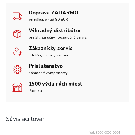
Doprava ZADARMO
pri nákupe nad 80 EUR
Výhradný distribútor
pre SR. Záručný i pozáručný servis.
Zákaznícky servis
telefón, e-mail, osobne
Príslušenstvo
náhradné komponenty
1500 výdajných miest
Packeta
Súvisiaci tovar
Kód:
8090-0000-0004