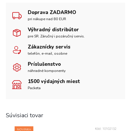
Doprava ZADARMO
pri nákupe nad 80 EUR
Výhradný distribútor
pre SR. Záručný i pozáručný servis.
Zákaznícky servis
telefón, e-mail, osobne
Príslušenstvo
náhradné komponenty
1500 výdajných miest
Packeta
Súvisiaci tovar
Kód:
10102132
NOVINKA