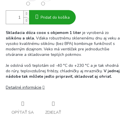
Pridať do košíka
Skladacia dóza coox s objemom 1 liter
je vyrobená zo
silikónu a skla.
Vďaka robustnému sklenenému dnu aj veku a
vysoko kvalitnému silikónu (bez BPA) kombinuje funkčnosť s
moderným dizajnom. Veko má ventilček pre jednoduchšie
otváranie a skladovanie teplých pokrmov.
Je odolná voči teplotám od -40 °C do +230 °C a je tak vhodná
do rúry, teplovzdušnej fritézy, chladničky aj mrazničky.
V jednej
nádobe tak môžete jedlo pripraviť, skladovať aj ohriať.
Detailné informácie
OPÝTAŤ SA
ZDIEĽAŤ