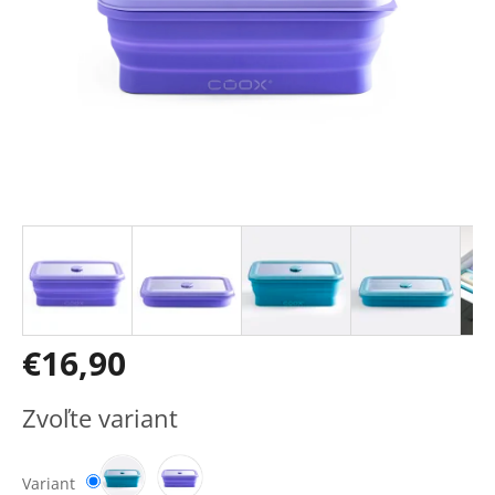
€16,90
Jednotková
Zvoľte variant
cena:
Variant