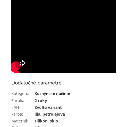
Dodatočné parametre
Kategória
:
Kuchynské náčinie
Záruka
:
2 roky
EAN
:
Zvoľte variant
Farba
:
lila, petrolejová
Materiál
:
silikón, sklo