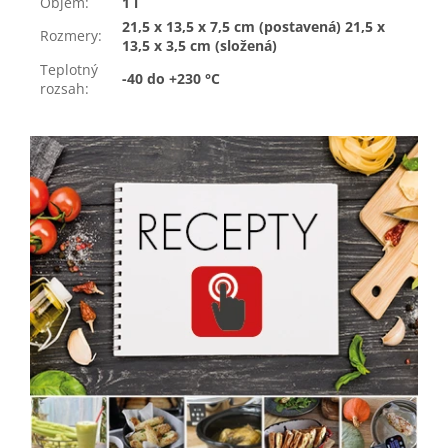
Objem
:
1 l
21,5 x 13,5 x 7,5 cm (postavená) 21,5 x
Rozmery
:
13,5 x 3,5 cm (složená)
Teplotný
-40 do +230 °C
rozsah
: