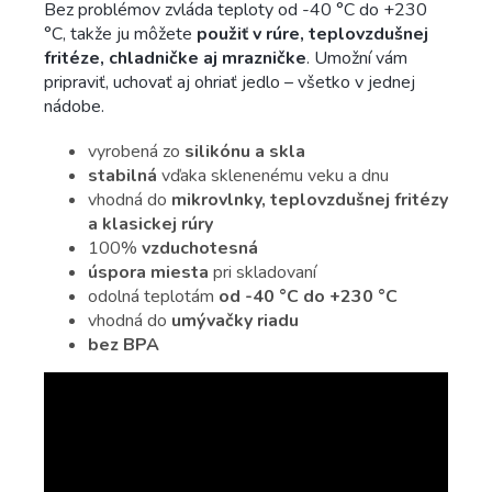
Bez problémov zvláda teploty od -40 °C do +230
°C, takže ju môžete
použiť v rúre, teplovzdušnej
fritéze, chladničke aj mrazničke
. Umožní vám
pripraviť, uchovať aj ohriať jedlo – všetko v jednej
nádobe.
vyrobená zo
silikónu a skla
stabilná
vďaka sklenenému veku a dnu
vhodná do
mikrovlnky, teplovzdušnej fritézy
a klasickej rúry
100%
vzduchotesná
úspora miesta
pri skladovaní
odolná teplotám
od -40 °C do +230 °C
vhodná do
umývačky riadu
bez BPA