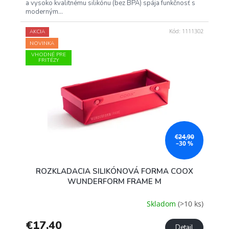
a vysoko kvalitnému silikónu (bez BPA) spája funkčnosť s
moderným...
Kód:
1111302
AKCIA
NOVINKA
VHODNÉ PRE
FRITÉZY
€24,90
–30 %
ROZKLADACIA SILIKÓNOVÁ FORMA COOX
WUNDERFORM FRAME M
Skladom
(>10 ks)
€17,40
Detail