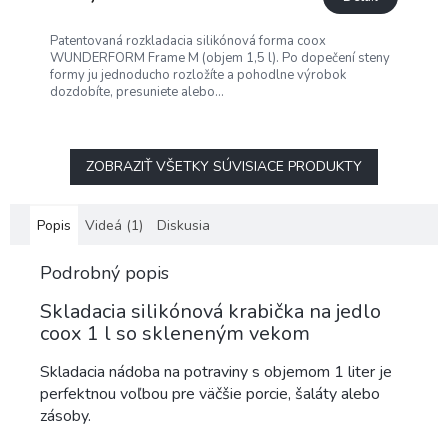
Patentovaná rozkladacia silikónová forma coox
WUNDERFORM Frame M (objem 1,5 l). Po dopečení steny
formy ju jednoducho rozložíte a pohodlne výrobok
dozdobíte, presuniete alebo...
ZOBRAZIŤ VŠETKY SÚVISIACE PRODUKTY
Popis
Videá (1)
Diskusia
Podrobný popis
Skladacia silikónová krabička na jedlo
coox 1 l so skleneným vekom
Skladacia nádoba na potraviny s objemom 1 liter je
perfektnou voľbou pre väčšie porcie, šaláty alebo
zásoby.