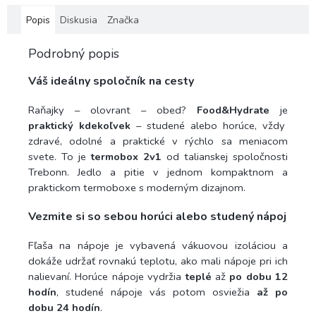
Popis
Diskusia
Značka
Podrobný popis
Váš ideálny spoločník na cesty
Raňajky – olovrant – obed?
Food&Hydrate
je
praktický kdekoľvek
– studené alebo horúce, vždy
zdravé, odolné a praktické v rýchlo sa meniacom
svete.
To je
termobox 2v1
od talianskej spoločnosti
Trebonn. Jedlo a pitie v jednom kompaktnom a
praktickom termoboxe s moderným dizajnom.
Vezmite si so sebou horúci alebo studený nápoj
Fľaša na nápoje je vybavená vákuovou izoláciou a
dokáže udržať rovnakú teplotu, ako mali nápoje pri ich
nalievaní. Horúce nápoje vydržia
teplé
až
po dobu 12
hodín
, studené nápoje vás potom osviežia
až po
dobu 24 hodín
.