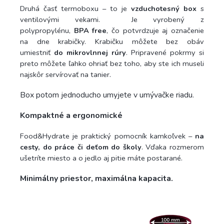
Druhá časť termoboxu – to je
vzduchotesný box
s
ventilovými vekami. Je vyrobený z
polypropylénu,
BPA free
, čo potvrdzuje aj označenie
na dne krabičky. Krabičku môžete bez obáv
umiestniť
do mikrovlnnej rúry
. Pripravené pokrmy si
preto môžete ľahko ohriať bez toho, aby ste ich museli
.
najskôr servírovať na tanier
Box potom jednoducho umyjete v umývačke riadu.
Kompaktné a ergonomické
Food&Hydrate je praktický pomocník kamkoľvek –
na
cesty, do práce či deťom do školy
. Vďaka rozmerom
ušetríte miesto a o jedlo aj pitie máte postarané.
Minimálny priestor, maximálna kapacita.