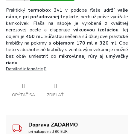
Praktický
termobox 3v1
v podobe fľaše
udrží vaše
nápoje pri požadovanej teplote
, nech už práve vyrážate
kamkoľvek. Fľaša na nápoje je vyrobená z kvalitnej
nerezovej ocele a disponuje
vákuovou izoláciou
. Jej
objem je
450
ml
. Súčasťou riešenia sú ďalej dve praktické
krabičky na pokrmy s
objemom 170 ml a 320 ml
. Obe
tieto vzduchotesné krabičky s ventilovými vekami je možné
bez obáv umiestniť do
mikrovlnnej rúry
aj
umývačky
riadu
.
Detailné informácie
OPÝTAŤ SA
ZDIEĽAŤ
Doprava ZADARMO
pri nákupe nad 80 EUR