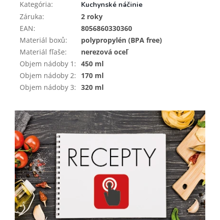
Kategória
:
Kuchynské náčinie
Záruka
:
2 roky
EAN
:
8056860330360
Materiál boxů
:
polypropylén (BPA free)
Materiál fľaše
:
nerezová oceľ
Objem nádoby 1
:
450 ml
Objem nádoby 2
:
170 ml
Objem nádoby 3
:
320 ml