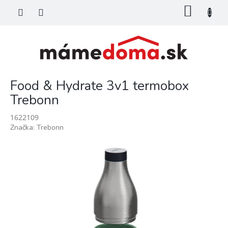
Prejsť
NÁKU
na
KOŠÍK
obsah
Food & Hydrate 3v1 termobox
Trebonn
1622109
Značka:
Trebonn