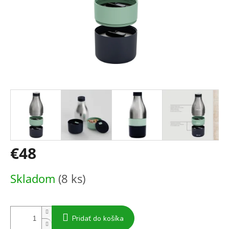
€48
Jednotková
Skladom
(8 ks)
cena:
Pridať do košíka