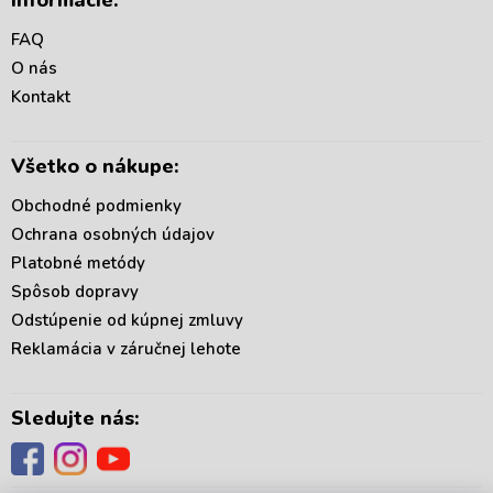
Informácie:
p
ä
FAQ
t
O nás
i
Kontakt
e
Všetko o nákupe:
Obchodné podmienky
Ochrana osobných údajov
Platobné metódy
Spôsob dopravy
Odstúpenie od kúpnej zmluvy
Reklamácia v záručnej lehote
Sledujte nás: