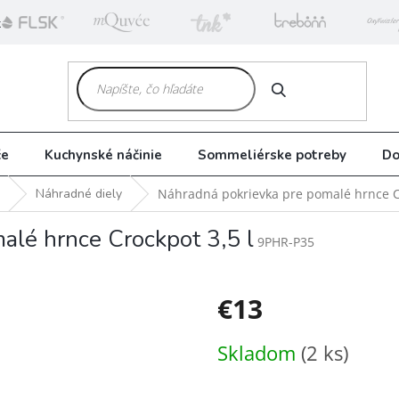
k
HĽADAŤ
če
Kuchynské náčinie
Sommeliérske potreby
Do
Náhradné diely
Náhradná pokrievka pre pomalé hrnce Cr
alé hrnce Crockpot 3,5 l
9PHR-P35
€13
Jednotková
Skladom
(2 ks)
cena: