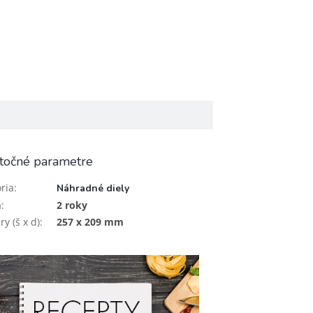
točné parametre
ria
:
Náhradné diely
a
:
2 roky
y (š x d)
:
257 x 209 mm