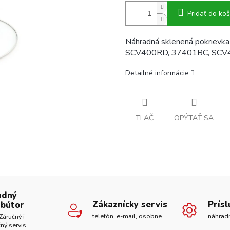
Pridať do koš
Náhradná sklenená pokrievka
SCV400RD, 37401BC, SCV4
Detailné informácie
TLAČ
OPÝTAŤ SA
adný
Zákaznícky servis
Prís
ibútor
telefón, e-mail, osobne
náhrad
Záručný i
ný servis.