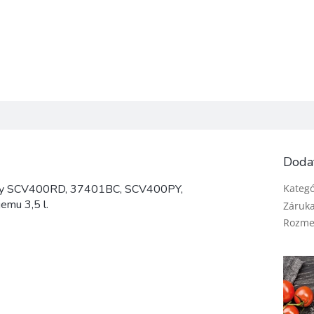
Doda
 typy SCV400RD, 37401BC, SCV400PY,
Kategó
mu 3,5 l.
Záruk
Rozmer