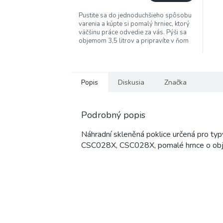
Pustite sa do jednoduchšieho spôsobu
varenia a kúpte si pomalý hrniec, ktorý
väčšinu práce odvedie za vás. Pýši sa
objemom 3,5 litrov a pripravíte v ňom
obed pre dvoj až...
Popis
Diskusia
Značka
Podrobný popis
Náhradní skleněná poklice určená pro
CSC028X, CSC028X, pomalé hrnce o obje