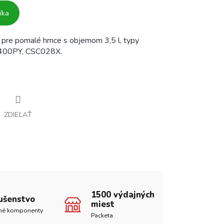
íka
 pre pomalé hrnce s objemom 3,5 l, typy
00PY, CSC028X.
ZDIEĽAŤ
1500 výdajných
lušenstvo
miest
né komponenty
Packeta