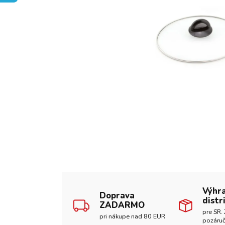
Výhr
Doprava
distr
ZADARMO
pre SR. 
pri nákupe nad 80 EUR
pozáruč