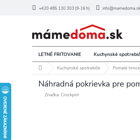
Prejsť
na
+420 485 130 303 (9-16 h)
info@mamedoma.s
obsah
LETNÉ FRITOVANIE
Kuchynské spotrebi
Domov
Kuchynské spotrebiče
Pomalé hrnce
Náhradná pokrievka pre pom
Značka:
Crockpot