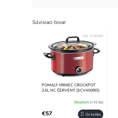
Súvisiaci tovar
Kód:
SCV400RD
POMALÝ HRNIEC CROCKPOT
3,5L NC ČERVENÝ (SCV400RD)
Skladom
(>10 ks)
€57
Do košíka