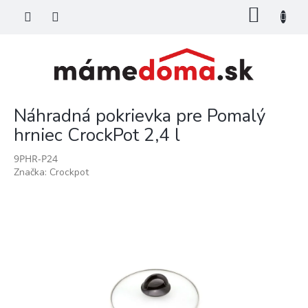
Prejsť
NÁKU
na
KOŠÍK
obsah
Náhradná pokrievka pre Pomalý
hrniec CrockPot 2,4 l
9PHR-P24
Značka:
Crockpot