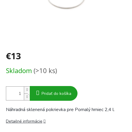
€13
Jednotková
Skladom
(>10 ks)
cena:
Pridať do košíka
Náhradná sklenená pokrievka pre Pomalý hrniec 2,4 l.
Detailné informácie