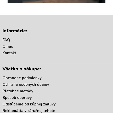
Z
á
Informácie:
p
ä
FAQ
t
O nás
i
Kontakt
e
Všetko o nákupe:
Obchodné podmienky
Ochrana osobných údajov
Platobné metódy
Spôsob dopravy
Odstúpenie od kúpnej zmluvy
Reklamácia v záručnej lehote