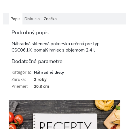
Popis
Diskusia
Značka
Podrobný popis
Náhradná sklenená pokrievka určená pre typ
CSC061X, pomalý hrniec s objemom 2,4 l.
Dodatočné parametre
Kategória
:
Náhradné diely
Záruka
:
2 roky
Priemer
:
20,3 cm