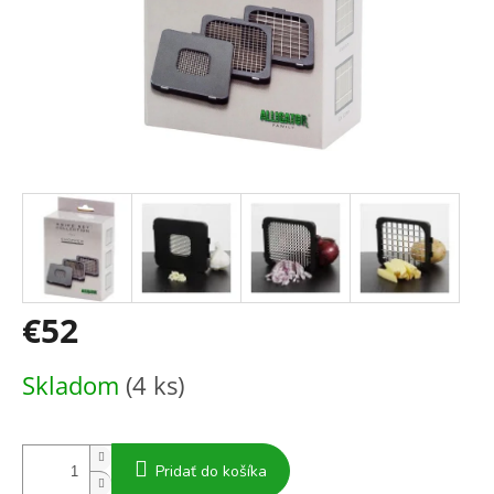
€52
Jednotková
Skladom
(4 ks)
cena:
Pridať do košíka