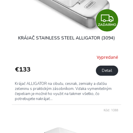
Z
ZADARMO
A
KRÁJAČ STAINLESS STEEL ALLIGATOR (3094)
D
A
Vypredané
R
€133
Detail
M
Krájač ALLIGATOR na cibuľu, cesnak, zemiaky a ďalšiu
zeleninu s praktickým zásobníkom. Vďaka vymeniteľným
O
čepeliam je možné ho využiť na takmer všetko, čo
potrebujete nakrájať...
Kód:
1088