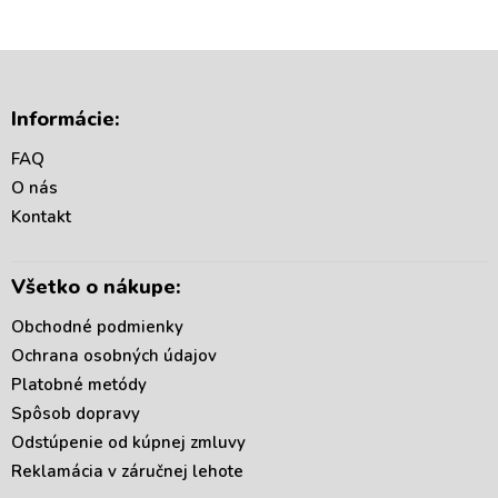
Z
á
Informácie:
p
ä
FAQ
t
O nás
i
Kontakt
e
Všetko o nákupe:
Obchodné podmienky
Ochrana osobných údajov
Platobné metódy
Spôsob dopravy
Odstúpenie od kúpnej zmluvy
Reklamácia v záručnej lehote