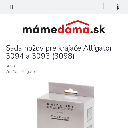
Prejsť
NÁKU
na
KOŠÍK
obsah
Sada nožov pre krájače Alligator
3094 a 3093 (3098)
3098
Značka:
Alligator