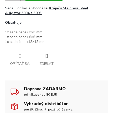
Sada 3 nožov je vhodná ku
Krájaču Stainless Steel
Alligator 3094 a 3093:
Obsahuje:
1x sada čepelí 3×3 mm

1x sada čepelí 6×6 mm

1x sada čepelí12×12 mm
OPÝTAŤ SA
ZDIEĽAŤ
Doprava ZADARMO
pri nákupe nad 80 EUR
Výhradný distribútor
pre SR. Záručný i pozáručný servis.