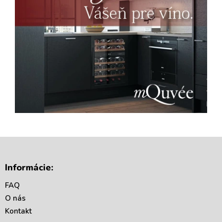
Z
á
Informácie:
p
ä
FAQ
t
O nás
i
Kontakt
e