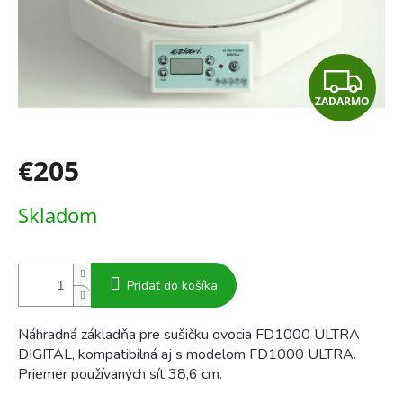
Z
ZADARMO
A
D
€205
A
Jednotková
Skladom
cena:
R
M
Pridať do košíka
O
Náhradná základňa pre sušičku ovocia FD1000 ULTRA
DIGITAL, kompatibilná aj s modelom FD1000 ULTRA.
Priemer používaných sít 38,6 cm.