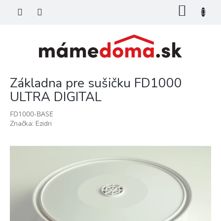
Prejsť
NÁKU
na
KOŠÍK
obsah
Základna pre sušičku FD1000
ULTRA DIGITAL
FD1000-BASE
Značka:
Ezidri