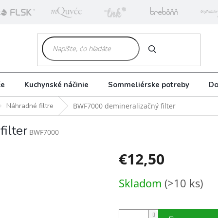
k
HĽADAŤ
če
Kuchynské náčinie
Sommeliérske potreby
Do
Náhradné filtre
BWF7000 demineralizačný filter
ilter
BWF7000
€12,50
Jednotková
Skladom
(>10 ks)
cena: