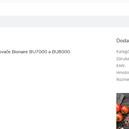
Doda
lhčovače Bionaire BU7000 a BU8000.
Kategó
Záruk
EAN
:
Hmotn
Rozme