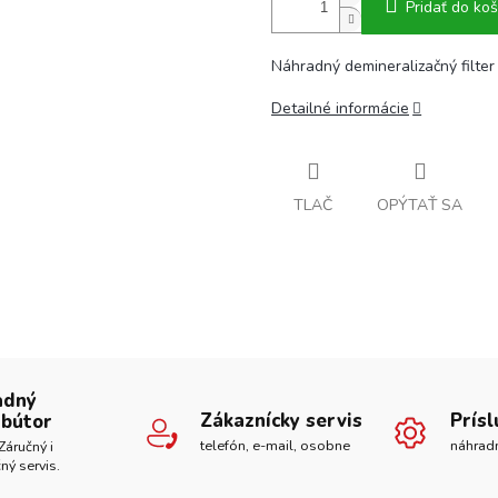
Pridať do koš
Náhradný demineralizačný filte
Detailné informácie
TLAČ
OPÝTAŤ SA
adný
Zákaznícky servis
Prís
ibútor
telefón, e-mail, osobne
náhrad
Záručný i
ný servis.