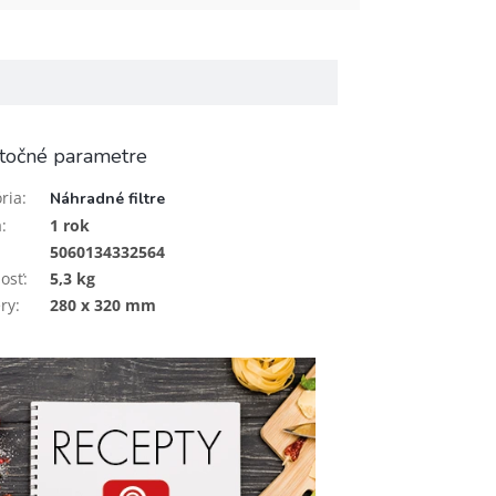
točné parametre
ria
:
Náhradné filtre
a
:
1 rok
5060134332564
osť
:
5,3 kg
ry
:
280 x 320 mm