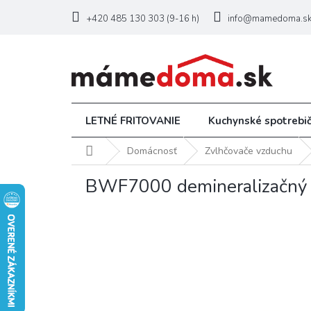
Prejsť
na
+420 485 130 303 (9-16 h)
info@mamedoma.s
obsah
LETNÉ FRITOVANIE
Kuchynské spotrebi
Domov
Domácnosť
Zvlhčovače vzduchu
BWF7000 demineralizačný f