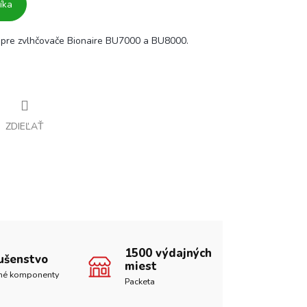
íka
r pre zvlhčovače Bionaire BU7000 a BU8000.
ZDIEĽAŤ
1500 výdajných
lušenstvo
miest
né komponenty
Packeta