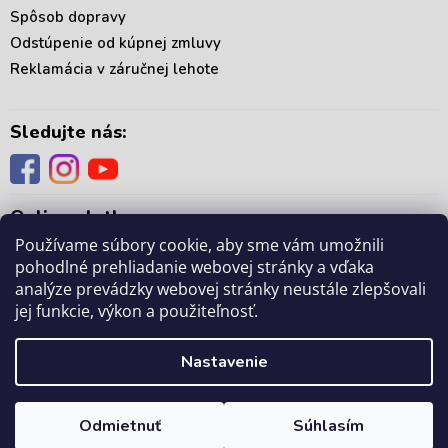
Spôsob dopravy
Odstúpenie od kúpnej zmluvy
Reklamácia v záručnej lehote
Sledujte nás:
Online platby:
Používame súbory cookie, aby sme vám umožnili
pohodlné prehliadanie webovej stránky a vďaka
analýze prevádzky webovej stránky neustále zlepšovali
jej funkcie, výkon a použiteľnosť.
Copyright 2026
. Všetky práva vyhradené.
mámedoma.sk
Upraviť nastavenie
Nastavenie
cookies
Odmietnuť
Súhlasím
Vytvoril Shoptet