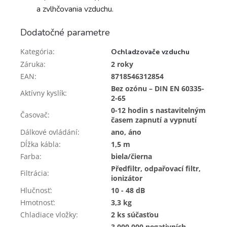
a zvlhčovania vzduchu.
Dodatočné parametre
Kategória
:
Ochladzovače vzduchu
Záruka
:
2 roky
EAN
:
8718546312854
Bez ozónu – DIN EN 60335-
Aktívny kyslík
:
2-65
0-12 hodin s nastavitelným
Časovač
:
časem zapnutí a vypnutí
Dálkové ovládání
:
ano, áno
Dĺžka kábla
:
1,5 m
Farba
:
biela/čierna
Předfiltr, odpařovací filtr,
Filtrácia
:
ionizátor
Hlučnosť
:
10 - 48 dB
Hmotnosť
:
3,3 kg
Chladiace vložky
:
2 ks súčasťou
3,000,000 negativních