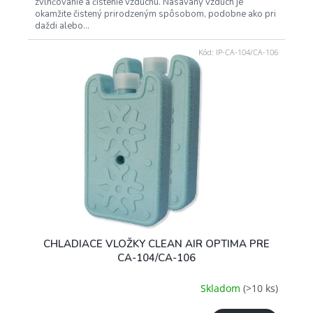
zvlhčovanie a čistenie vzduchu. Nasávaný vzduch je
okamžite čistený prirodzeným spôsobom, podobne ako pri
daždi alebo...
Kód:
IP-CA-104/CA-106
CHLADIACE VLOŽKY CLEAN AIR OPTIMA PRE
CA-104/CA-106
Skladom
(>10 ks)