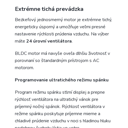
Extrémne tichá prevádzka
Bezkefový jednosmerný motor je extrémne tichý,
energeticky úsporný a umožňuje veľmi presné
nastavenie rýchlosti prúdenia vzduchu. Na výber
máte
24 úrovní ventilátora
.
BLDC motor má navyše oveľa dlhšiu životnosť v
porovnaní so štandardným prístrojom s AC
motorom.
Programovanie ultratichého režimu spánku
Program režimu spánku stlmí displej a prepne
rýchlosť ventilátora na ultratichý vánok pre
príjemný nočný spánok. Rýchlosť ventilátora v
režime spánku poskytuje príjemne mierne a
chladivé prúdenie vzduchu v noci s hladinou hluku
podobnou šuchotu lístia vo vetre.