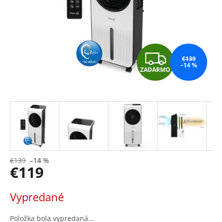
Z
€139
–14 %
ZADARMO
A
D
A
R
M
€139
–14 %
€119
O
Jednotková
Vypredané
cena:
Položka bola vypredaná…