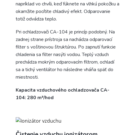
napríklad vo chvíli, keď fúknete na vlhkú pokožku a
okamžite pocítite chladivý efekt. Odparovanie
totiž odvádza teplo.
Pri ochladzovači CA-104 je princíp podobný. Na
zadnej strane prístroja sa nachádza odparovací
filter s voštinovou štruktúrou. Po zapnutí funkcie
chladenia sa filter nasýti vodou. Teplý vzduch
prechádza mokrým odparovacím filtrom, ochladí
sa a tichý ventilátor ho následne vháňa späť do
miestnosti.
Kapacita vzduchového ochladzovača CA-
104: 280 m³/hod
Čistenie vzduchu ionizátorom