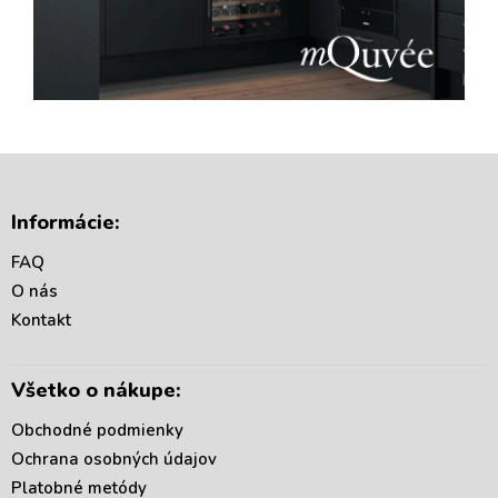
Z
á
Informácie:
p
ä
FAQ
t
O nás
i
Kontakt
e
Všetko o nákupe:
Obchodné podmienky
Ochrana osobných údajov
Platobné metódy