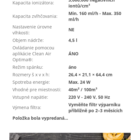
Kapacita ionizátora
:
iontů/cm³
Min. 160 ml/h - Max. 350
Kapacita zvlhčovania
:
ml/h
Nastavenie úrovne
NE
vlhkosti
:
Objem nádrže
:
4,5 l
Ovládanie pomocou
aplikácie Clean Air
ÁNO
Optima®
:
Režim spánku
:
áno
Rozmery š x v x h
:
26,4 × 21,1 × 64,4 cm
Spotreba energie
:
Max. 24 W
Vhodné pre miestnosti
:
40m² / 100m³
Vstupné napätie
:
220 V - 240 V, 50 Hz
Vyměňte filtr výparníku
Výmena filtra
:
přibližně po 2–3 měsících
Položka bola vypredaná…