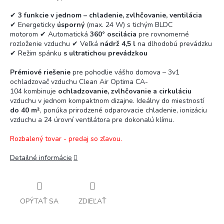
✔
3 funkcie v jednom – chladenie, zvlhčovanie, ventilácia
✔ Energeticky
úsporný
(max. 24 W) s tichým BLDC
motorom ✔ Automatická
360° oscilácia
pre rovnomerné
rozloženie vzduchu ✔ Veľká
nádrž 4,5 l
na dlhodobú prevádzku
✔ Režim spánku
s ultratichou prevádzkou
Prémiové riešenie
pre pohodlie vášho domova – 3v1
ochladzovač vzduchu Clean Air Optima CA-
104 kombinuje
ochladzovanie, zvlhčovanie a cirkuláciu
vzduchu v jednom kompaktnom dizajne. Ideálny do miestností
do 40 m²
, ponúka prirodzené odparovacie chladenie, ionizáciu
vzduchu a 24 úrovní ventilátora pre dokonalú klímu.
Rozbalený tovar - predaj so zľavou.
Detailné informácie
OPÝTAŤ SA
ZDIEĽAŤ