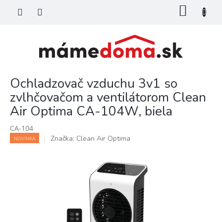
Prejsť
NÁKU
na
KOŠÍK
obsah
Ochladzovač vzduchu 3v1 so
zvlhčovačom a ventilátorom Clean
Air Optima CA-104W, biela
CA-104
Značka:
Clean Air Optima
NOVINKA