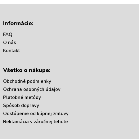
Z
á
Informácie:
p
ä
FAQ
t
O nás
i
Kontakt
e
Všetko o nákupe:
Obchodné podmienky
Ochrana osobných údajov
Platobné metódy
Spôsob dopravy
Odstúpenie od kúpnej zmluvy
Reklamácia v záručnej lehote