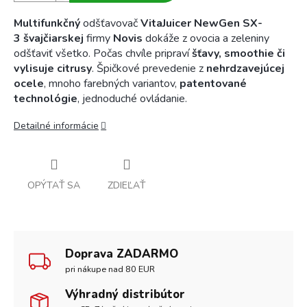
Multifunkčný
odšťavovač
VitaJuicer NewGen SX-
3
švajčiarskej
firmy
Novis
dokáže z ovocia a zeleniny
odšťaviť všetko. Počas chvíle pripraví
šťavy, smoothie či
vylisuje citrusy
. Špičkové prevedenie z
nehrdzavejúcej
ocele
, mnoho farebných variantov,
patentované
technológie
, jednoduché ovládanie.
Detailné informácie
OPÝTAŤ SA
ZDIEĽAŤ
Doprava ZADARMO
pri nákupe nad 80 EUR
Výhradný distribútor