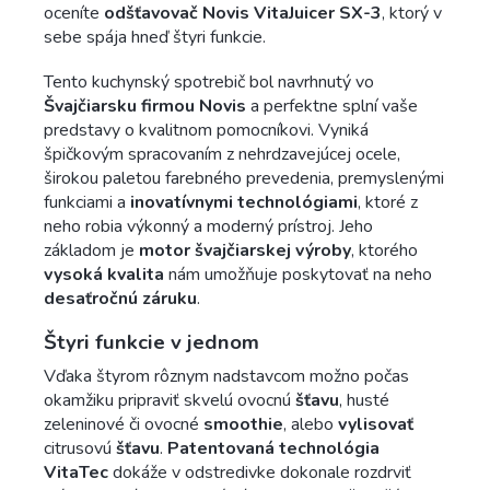
oceníte
odšťavovač Novis VitaJuicer SX-3
, ktorý v
sebe spája hneď štyri funkcie.
Tento kuchynský spotrebič bol navrhnutý vo
Švajčiarsku firmou Novis
a perfektne splní vaše
predstavy o kvalitnom pomocníkovi. Vyniká
špičkovým spracovaním z nehrdzavejúcej ocele,
širokou paletou farebného prevedenia, premyslenými
funkciami a
inovatívnymi technológiami
, ktoré z
neho robia výkonný a moderný prístroj. Jeho
základom je
motor švajčiarskej výroby
, ktorého
vysoká kvalita
nám umožňuje poskytovať na neho
desaťročnú záruku
.
Štyri funkcie v jednom
Vďaka štyrom rôznym nadstavcom možno počas
okamžiku pripraviť skvelú ovocnú
šťavu
, husté
zeleninové či ovocné
smoothie
, alebo
vylisovať
citrusovú
šťavu
.
Patentovaná technológia
VitaTec
dokáže v odstredivke dokonale rozdrviť