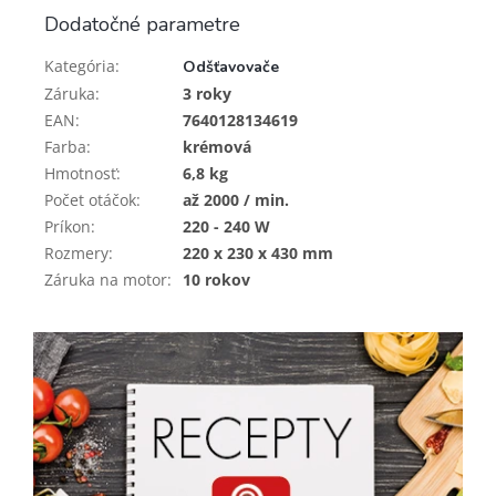
Dodatočné parametre
Kategória
:
Odšťavovače
Záruka
:
3 roky
EAN
:
7640128134619
Farba
:
krémová
Hmotnosť
:
6,8 kg
Počet otáčok
:
až 2000 / min.
Príkon
:
220 - 240 W
Rozmery
:
220 x 230 x 430 mm
Záruka na motor
:
10 rokov