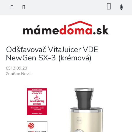
Prejsť
NÁKU
na
KOŠÍK
obsah
Odšťavovač VitaJuicer VDE
NewGen SX-3 (krémová)
6513.09.20
Značka:
Novis