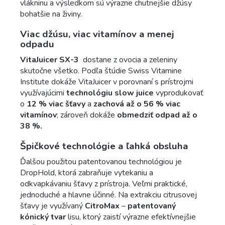
vlákninu a výsledkom sú výrazne chutnejšie džúsy
bohatšie na živiny.
Viac džúsu, viac vitamínov a menej
odpadu
VitaJuicer SX-3
dostane z ovocia a zeleniny
skutočne všetko. Podľa štúdie Swiss Vitamine
Institute dokáže VitaJuicer v porovnaní s prístrojmi
využívajúcimi
technológiu slow juice
vyprodukovať
o
12 % viac šťavy
a
zachová až o 56 % viac
vitamínov
; zároveň dokáže
obmedziť odpad až o
38 %.
Špičkové technológie a ľahká obsluha
Ďalšou použitou patentovanou technológiou je
DropHold, ktorá zabraňuje vytekaniu a
odkvapkávaniu šťavy z prístroja. Veľmi praktické,
jednoduché a hlavne účinné. Na extrakciu citrusovej
šťavy je využívaný
CitroMax
–
patentovaný
kónický tvar
lisu, ktorý zaistí výrazne efektívnejšie