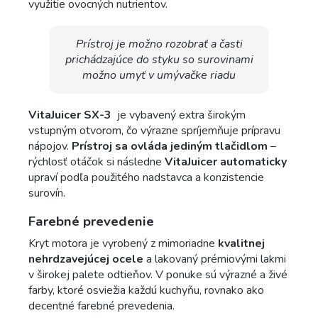
využitie ovocných nutrientov.
Prístroj je možno rozobrať a časti
prichádzajúce do styku so surovinami
možno umyť v umývačke riadu
VitaJuicer SX-3
je vybavený extra širokým
vstupným otvorom, čo výrazne spríjemňuje prípravu
nápojov.
Prístroj sa ovláda jediným tlačidlom
–
rýchlosť otáčok si následne
VitaJuicer
automaticky
upraví podľa použitého nadstavca a konzistencie
surovín.
Farebné prevedenie
Kryt motora je vyrobený z mimoriadne
kvalitnej
nehrdzavejúcej ocele
a lakovaný prémiovými lakmi
v širokej palete odtieňov. V ponuke sú výrazné a živé
farby, ktoré osviežia každú kuchyňu, rovnako ako
decentné farebné prevedenia.