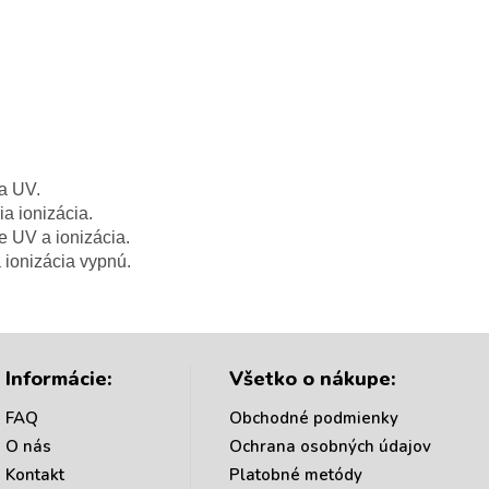
 UV.

a ionizácia.

 UV a ionizácia.

a ionizácia vypnú.
Informácie:
Všetko o nákupe:
FAQ
Obchodné podmienky
O nás
Ochrana osobných údajov
Kontakt
Platobné metódy