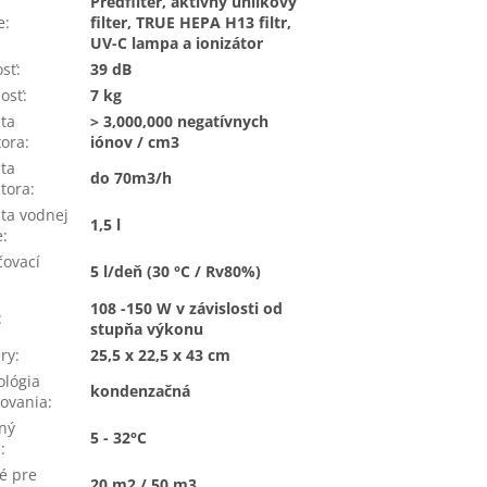
Predfilter, aktívny uhlíkový
e
:
filter, TRUE HEPA H13 filtr,
UV-C lampa a ionizátor
sť
:
39 dB
osť
:
7 kg
ta
> 3,000,000 negatívnych
tora
:
iónov / cm3
ta
do 70m3/h
átora
:
ta vodnej
1,5 l
e
:
ovací
5 l/deň (30 °C / Rv80%)
108 -150 W v závislosti od
:
stupňa výkonu
ry
:
25,5 x 22,5 x 43 cm
lógia
kondenzačná
ovania
:
ný
5 - 32°C
h
:
é pre
20 m2 / 50 m3