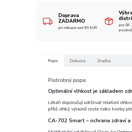
Výhr
Doprava
distr
ZADARMO
pre SR. 
pri nákupe nad 80 EUR
pozáruč
Popis
Diskusia
Značka
Podrobný popis
Optimální vlhkost je základem zdr
Lékaři doporučují udržovat relativní vlhk
příliš vlhký, výrazně roste riziko tvorby pl
CA-702 Smart – ochrana zdraví a 