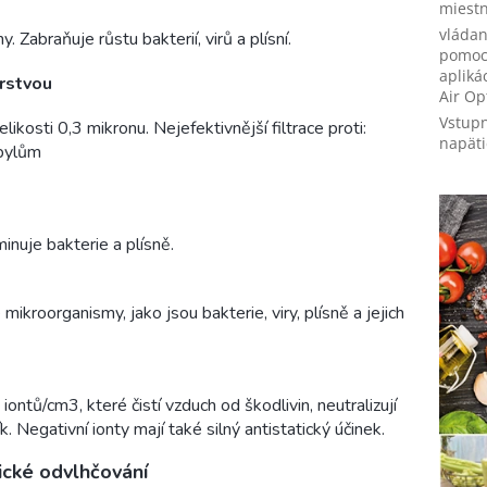
miestn
vládan
. Zabraňuje růstu bakterií, virů a plísní.
pomoc
apliká
vrstvou
Air O
Vstup
kosti 0,3 mikronu. Nejefektivnější filtrace proti:
napäti
 pylům
minuje bakterie a plísně.
ikroorganismy, jako jsou bakterie, viry, plísně a jejich
ntů/cm3, které čistí vzduch od škodlivin, neutralizují
k. Negativní ionty mají také silný antistatický účinek.
ické odvlhčování