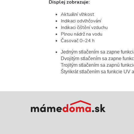
Displej zobrazuje:
Aktuální vlhkost
Indikaci odvlhčování
Indikaci čištění vzduchu
Plnou nádrž na vodu
Časovač 0–24 h
Jedným stlačením sa zapne funkcia
Dvojitým stlačením sa zapne funkci
Trojitým stlačením sa zapnú funkcie
Štyrikrát stlačením sa funkcie UV 
Z
á
p
ä
t
i