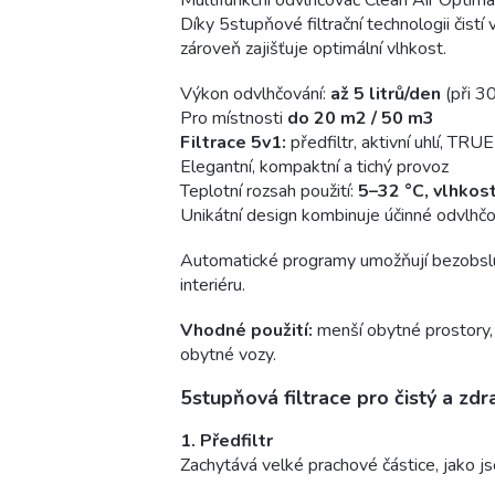
Multifunkční odvlhčovač Clean Air Optim
Díky 5stupňové filtrační technologii čist
zároveň zajišťuje optimální vlhkost.
Výkon odvlhčování:
až 5 litrů/den
(při 3
Pro místnosti
do 20 m2 / 50 m3
Filtrace 5v1:
předfiltr, aktivní uhlí, T
Elegantní, kompaktní a tichý provoz
Teplotní rozsah použití:
5–32 °C, vlhkos
Unikátní design kombinuje účinné odvlhč
Automatické programy umožňují bezobslu
interiéru.
Vhodné použití:
menší obytné prostory, k
obytné vozy.
5stupňová filtrace pro čistý a zd
1. Předfiltr
Zachytává velké prachové částice, jako jso