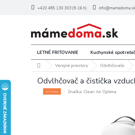
Prejsť
na
+420 485 130 303 (9-16 h)
info@mamedoma.s
obsah
LETNÉ FRITOVANIE
Kuchynské spotrebi
Domov
Verejné priestory
Odvlhčovače
Odvlhčovač a čistička vzd
Značka:
Clean Air Optima
NOVINKA