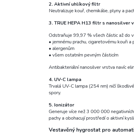
2. Aktivní uhlíkový filtr
Neutralizuje kouř, chemikálie, plyny a pachy
3. TRUE HEPA H13 filtr s nanosilver 
Odstraňuje 99,97 % všech částic až do veli
• jemnému prachu, cigaretovému kouři a
• alergenům
• všem ostatním pevným částicím
Antibakteriální nanosilver vrstva navíc eli
4. UV-C lampa
Trvalá UV-C lampa (254 nm) ničí škodlivé m
spory.
5. Ionizátor
Generuje více než 3 000 000 negativních io
pachy a obohacují prostředí o aktivní kyslí
Vestavěný hygrostat pro automat