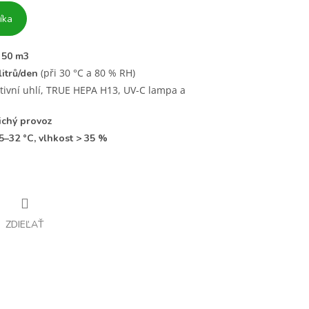
íka
 50 m3
(při 30 °C a 80 % RH)
litrů/den
ktivní uhlí, TRUE HEPA H13, UV-C lampa a
ichý provoz
5–32 °C, vlhkost > 35 %
ZDIEĽAŤ