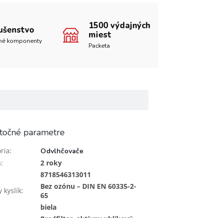
1500 výdajných
lušenstvo
miest
né komponenty
Packeta
točné parametre
ria
:
Odvlhčovače
a
:
2 roky
8718546313011
Bez ozónu – DIN EN 60335-2-
 kyslík
:
65
biela