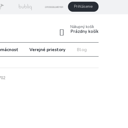
Prihlásenie
Nákupný košík
Prázdny košík
mácnosť
Verejné priestory
Blog
Recepty
702