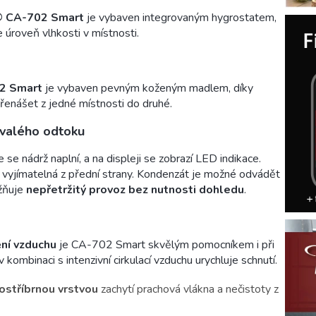
® CA-702 Smart
je vybaven integrovaným hygrostatem,
e úroveň vlhkosti v místnosti.
2 Smart
je vybaven pevným koženým madlem, díky
řenášet z jedné místnosti do druhé.
rvalého odtoku
se nádrž naplní, a na displeji se zobrazí LED indikace.
 vyjímatelná z přední strany. Kondenzát je možné odvádět
ožňuje
nepřetržitý provoz bez nutnosti dohledu
.
ění vzduchu
je CA-702 Smart skvělým pomocníkem i při
kombinaci s intenzivní cirkulací vzduchu urychluje schnutí.
stříbrnou vrstvou
zachytí prachová vlákna a nečistoty z