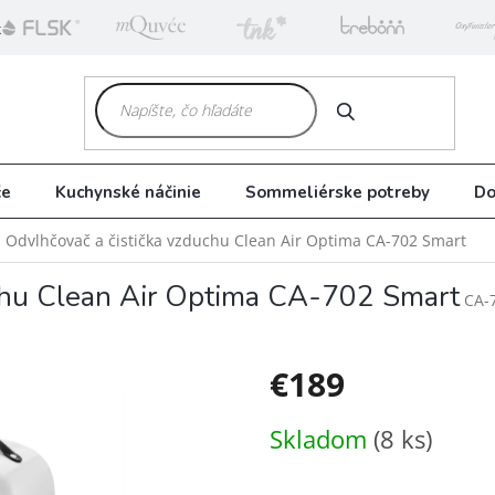
k
HĽADAŤ
če
Kuchynské náčinie
Sommeliérske potreby
Do
Odvlhčovač a čistička vzduchu Clean Air Optima CA-702 Smart
uchu Clean Air Optima CA-702 Smart
CA-
€189
Jednotková
Skladom
(8 ks)
cena: