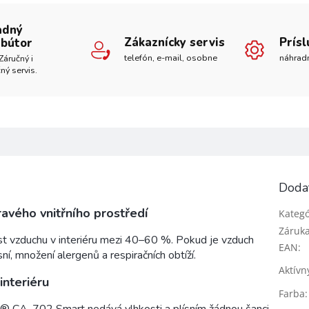
adný
Zákaznícky servis
Prís
ibútor
telefón, e-mail, osobne
náhrad
Záručný i
ný servis.
Doda
avého vnitřního prostředí
Kategó
Záruk
ost vzduchu v interiéru mezi 40–60 %. Pokud je vzduch
EAN
:
ísní, množení alergenů a respiračních obtíží.
Aktívny
interiéru
Farba
: