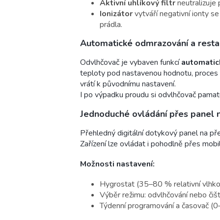
Aktivní uhlíkový filtr
neutralizuje 
Ionizátor
vytváří negativní ionty s
prádla.
Automatické odmrazování a resta
Odvlhčovač je vybaven funkcí
automatic
teploty pod nastavenou hodnotu, proces 
vrátí k původnímu nastavení.
I po výpadku proudu si odvlhčovač pamat
Jednoduché ovládání přes panel n
Přehledný digitální dotykový panel na př
Zařízení lze ovládat i pohodlně přes mobil
Možnosti nastavení:
Hygrostat (35–80 % relativní vlhko
Výběr režimu: odvlhčování nebo čiš
Týdenní programování a časovač (0–2