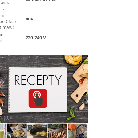
osti
:
ie
ou
áno
cie Clean
ptima®
:
né
220-240 V
e
: