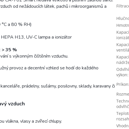
a® CA-702 Smart nedává vlhkosti a plísním žádnou šanci.
í vzduch od nežádoucích látek, pachů i mikroorganismů a
Filtrac
Hlučno
0 °C a 80 % RH)
Hmotn
Kapaci
RUE HEPA H13, UV-C lampa a ionizátor
ionizá
Kapaci
t > 35 %
ventil
ování s výkonným čištěním vzduchu.
Kapaci
nádrž
žný provoz a decentní vzhled se hodí do každého
Odvlhč
výkon
:
Príkon
anceláře, prádelny, sušárny, posilovny, sklady, karavany či
Rozme
Techno
ravý vzduch
odvlhč
Teplot
rozsa
u vlákna, vlasy a zvířecí chlupy.
Vhodn