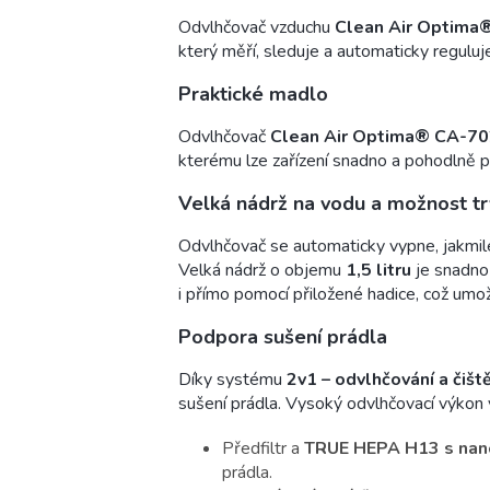
Odvlhčovač vzduchu
Clean Air Optima
který měří, sleduje a automaticky reguluj
Praktické madlo
Odvlhčovač
Clean Air Optima® CA-70
kterému lze zařízení snadno a pohodlně p
Velká nádrž na vodu a možnost t
Odvlhčovač se automaticky vypne, jakmile 
Velká nádrž o objemu
1,5 litru
je snadno
i přímo pomocí přiložené hadice, což um
Podpora sušení prádla
Díky systému
2v1 – odvlhčování a čišt
sušení prádla. Vysoký odvlhčovací výkon v 
Předfiltr a
TRUE HEPA H13 s nano
prádla.