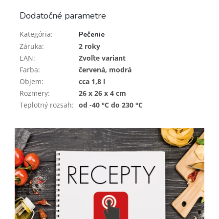
Dodatočné parametre
Kategória
:
Pečenie
Záruka
:
2 roky
EAN
:
Zvoľte variant
Farba
:
červená, modrá
Objem
:
cca 1,8 l
Rozmery
:
26 x 26 x 4 cm
Teplotný rozsah
:
od -40 °C do 230 °C