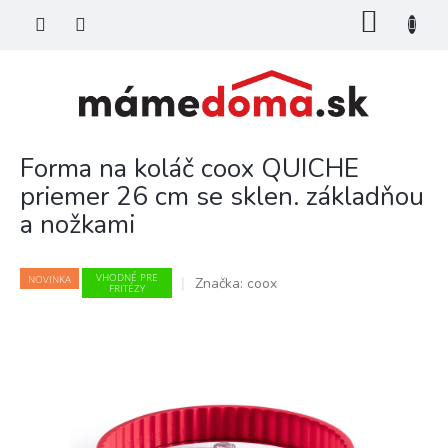
Prejsť
NÁKU
na
KOŠÍK
obsah
Forma na koláč coox QUICHE
priemer 26 cm se sklen. základňou
a nožkami
VHODNÉ PRE
NOVINKA
Značka:
coox
FRITÉZY