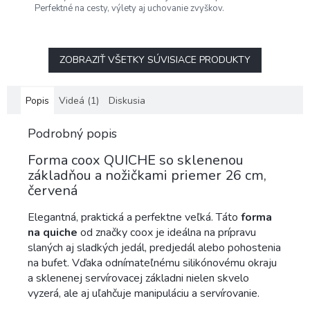
Perfektné na cesty, výlety aj uchovanie zvyškov.
ZOBRAZIŤ VŠETKY SÚVISIACE PRODUKTY
Popis
Videá (1)
Diskusia
Podrobný popis
Forma coox QUICHE so sklenenou
základňou a nožičkami priemer 26 cm,
červená
Elegantná, praktická a perfektne veľká. Táto
forma
na quiche
od značky coox je ideálna na prípravu
slaných aj sladkých jedál, predjedál alebo pohostenia
na bufet. Vďaka odnímateľnému silikónovému okraju
a sklenenej servírovacej základni nielen skvelo
vyzerá, ale aj uľahčuje manipuláciu a servírovanie.