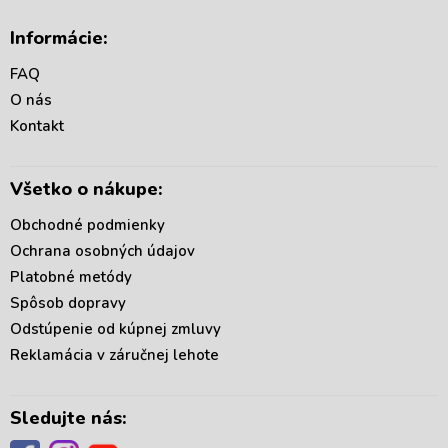
Z
á
Informácie:
p
ä
FAQ
t
O nás
i
Kontakt
e
Všetko o nákupe:
Obchodné podmienky
Ochrana osobných údajov
Platobné metódy
Spôsob dopravy
Odstúpenie od kúpnej zmluvy
Reklamácia v záručnej lehote
Sledujte nás: