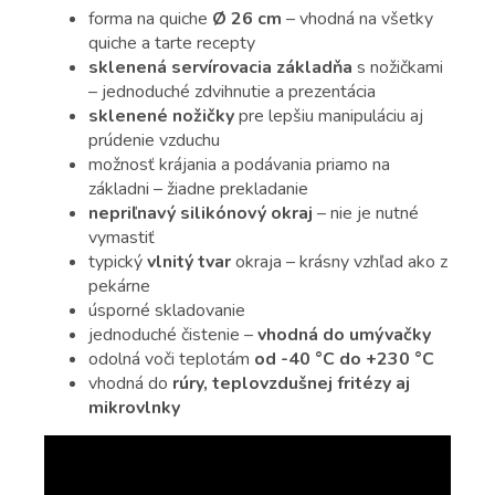
forma na quiche
Ø 26 cm
– vhodná na všetky
quiche a tarte recepty
sklenená servírovacia základňa
s nožičkami
– jednoduché zdvihnutie a prezentácia
sklenené nožičky
pre lepšiu manipuláciu aj
prúdenie vzduchu
možnosť krájania a podávania priamo na
základni – žiadne prekladanie
nepriľnavý silikónový okraj
– nie je nutné
vymastiť
typický
vlnitý tvar
okraja – krásny vzhľad ako z
pekárne
úsporné skladovanie
jednoduché čistenie –
vhodná do umývačky
odolná voči teplotám
od -40 °C do +230 °C
vhodná do
rúry, teplovzdušnej fritézy aj
mikrovlnky