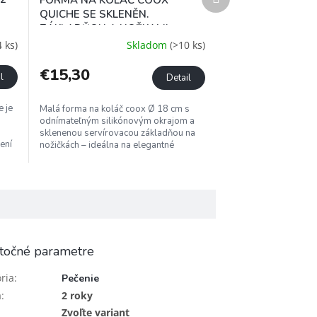
produkt
QUICHE SE SKLENĚN.
ZÁKLADŇOU A NOŽKAMI
PRIEMER 18 CM
4 ks)
Skladom
(>10 ks)
€15,30
l
Detail
e je
Malá forma na koláč coox Ø 18 cm s
odnímateľným silikónovým okrajom a
sklenenou servírovacou základňou na
ení
nožičkách – ideálna na elegantné
servírovanie, jednoduché krájanie a...
točné parametre
ria
:
Pečenie
a
:
2 roky
Zvoľte variant