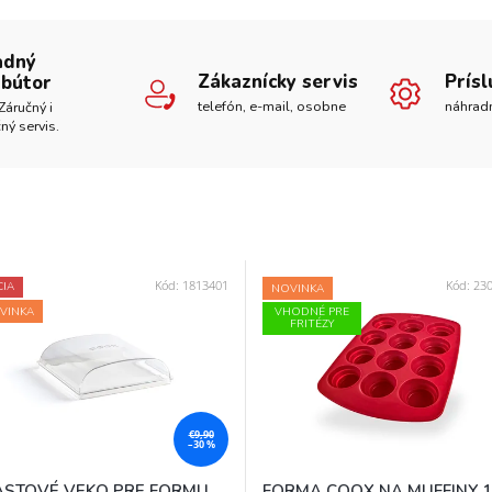
adný
Zákaznícky servis
Prís
ibútor
telefón, e-mail, osobne
náhrad
Záručný i
ný servis.
Kód:
1813401
Kód:
23
CIA
NOVINKA
VINKA
VHODNÉ PRE
FRITÉZY
€9,90
–30 %
ASTOVÉ VEKO PRE FORMU
FORMA COOX NA MUFFINY 1