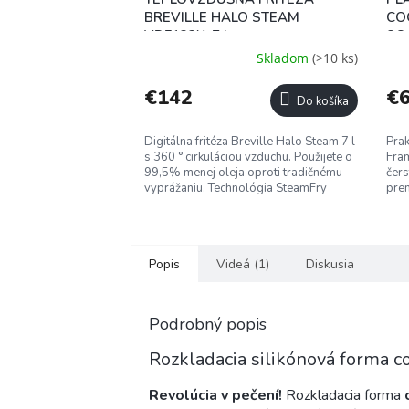
A
BREVILLE HALO STEAM
CO
R
VDF133X, 7 L
SQ
M
Skladom
(>10 ks)
O
€142
€6
Do košíka
Digitálna fritéza Breville Halo Steam 7 l
Pra
s 360 ° cirkuláciou vzduchu. Použijete o
Fram
99,5% menej oleja oproti tradičnému
čers
vyprážaniu. Technológia SteamFry
pren
odborne kombinuje režimy...
ucho
Popis
Videá (1)
Diskusia
Podrobný popis
Rozkladacia silikónová form
Revolúcia v pečení!
Rozkladacia forma