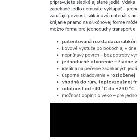
pripravujete sladké aj slané jedlá. Vďaka 
zapekané jedlo nemusíte vyklápať – jedn
zaručujú pevnosť, silikónový materiál s
krájanie priamo na silikónovej forme môž
možno formu pre jednoduchý transport a 
patentovaná rozkladacia silikó
kovové výstuže po bokoch aj v dne –
nepriľnavý povrch – bez potreby v
jednoduché otvorenie – žiadne 
ideálna na pečenie zapekaných jedá
úsporné skladovanie
v rozložene
vhodná do rúry, teplovzdušnej fr
odolnosť od -40 °C do +230 °C
možnosť doplniť o veko – pre jedno