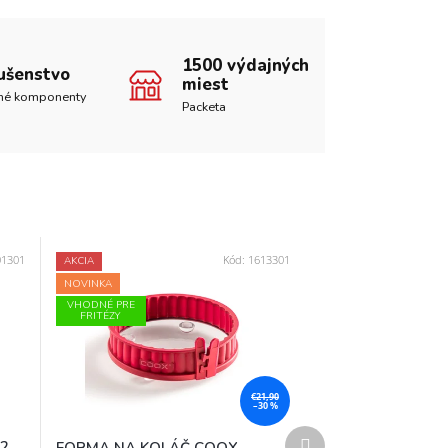
1500 výdajných
lušenstvo
miest
né komponenty
Packeta
01301
Kód:
1613301
AKCIA
NOVINKA
VHODNÉ PRE
FRITÉZY
€21,90
–30 %
Ďalší
2
FORMA NA KOLÁČ COOX