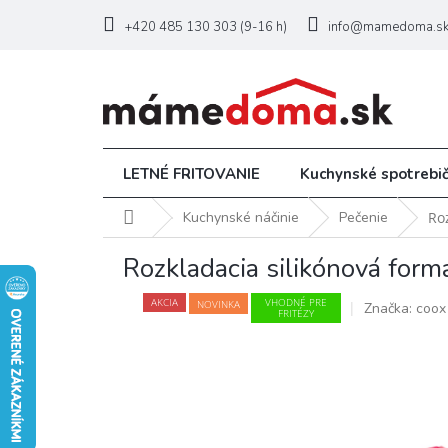
Prejsť
na
+420 485 130 303 (9-16 h)
info@mamedoma.s
obsah
LETNÉ FRITOVANIE
Kuchynské spotrebi
Domov
Kuchynské náčinie
Pečenie
Ro
Rozkladacia silikónová 
AKCIA
VHODNÉ PRE
NOVINKA
Značka:
coox
FRITÉZY