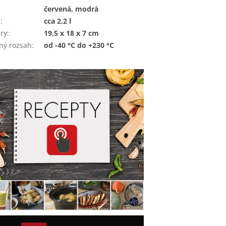
červená, modrá
m
:
cca 2,2 l
ry
:
19,5 x 18 x 7 cm
ný rozsah
:
od -40 °C do +230 °C