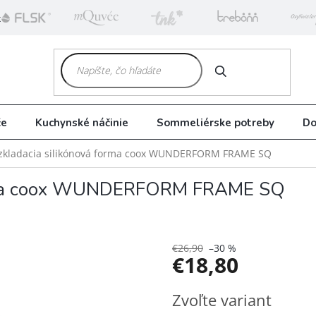
k
HĽADAŤ
če
Kuchynské náčinie
Sommeliérske potreby
Do
zkladacia silikónová forma coox WUNDERFORM FRAME SQ
forma coox WUNDERFORM FRAME SQ
€26,90
–30 %
€18,80
Jednotková
Zvoľte variant
cena: