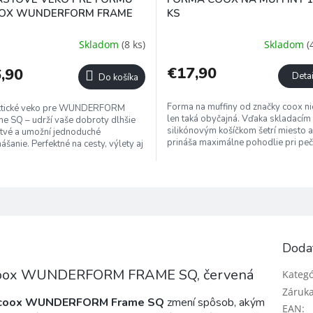
OX WUNDERFORM FRAME
KS
Skladom
(8 ks)
Skladom
(
€17,90
,90
Detai
Do košíka
Forma na muffiny od značky coox ni
ktické veko pre WUNDERFORM
len taká obyčajná. Vďaka skladacím
e SQ – udrží vaše dobroty dlhšie
silikónovým košíčkom šetrí miesto a
tvé a umožní jednoduché
prináša maximálne pohodlie pri peč
ášanie. Perfektné na cesty, výlety aj
a vyberaní muffinov. Každý...
vanie zvyškov.
Doda
a coox WUNDERFORM FRAME SQ, červená
Kategó
Záruk
coox WUNDERFORM Frame SQ
zmení spôsob, akým
EAN
: