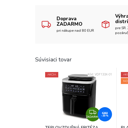
Výhr
Doprava
distr
ZADARMO
pre SR. 
pri nákupe nad 80 EUR
pozáruč
Súvisiaci tovar
Kód:
VDF133X-01
AKCIA
AK
NO
Z
€203
–30 %
ZADARMO
A
D
TEPLOVZDUŠNÁ FRITÉZA
PL