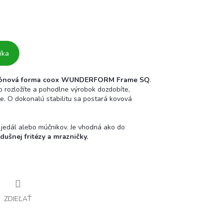
íka
likónová forma coox WUNDERFORM Frame SQ
.
 rozložíte a pohodlne výrobok dozdobíte,
e. O dokonalú stabilitu sa postará kovová
 jedál alebo múčnikov. Je vhodná ako do
zdušnej fritézy a mrazničky.
ZDIEĽAŤ