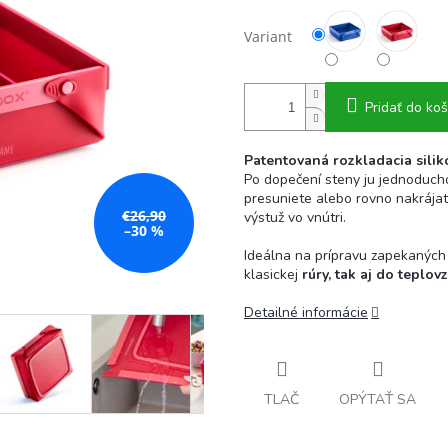
Variant
Pridať do koš
Patentovaná rozkladacia si
Po dopečení steny ju jednoducho
presuniete alebo rovno nakrájat
€26,90
výstuž vo vnútri.
–30 %
Ideálna na prípravu zapekaných
klasickej
rúry, tak aj do teplov
Detailné informácie
TLAČ
OPÝTAŤ SA