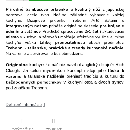
Prírodné bambusové prkienko
a
kvalitný nôž
z japonskej
nerezovej ocele tvorí ideálne základné vybavenie každej
kuchyne. Dizajnové prkienko Trebonn Artú Salami s
integrovaným nožom
prináša originálne riešenie
pre krájanie
údenín a salámov
. Praktické spracovanie
2v1 šetrí
skladovacie
miesto
v kuchyni a zároveň umožňuje efektívne využitie aj mimo
kuchyňu vďaka
ľahkej prenositeľnosti
oboch predmetov.
Trebonn - talianske, praktické a trendy kuchynské načinie.
Na varenie a servírovanie bez obmedzenia.
Originálne
kuchynské náčinie navrhol anglický dizajnér Rich
láska k
Clough. Za celou myšlienkou konceptu stojí jeho
vareniu
a talianske nadšenie preniesť tradíciu a kultúru do
každodenných pomocníkov
v kuchyni otca a dvoch synov
pod značkou Trebonn.
Detailné informácie
OPÝTAŤ SA
ZDIEĽAŤ