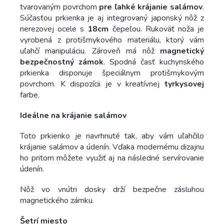
tvarovaným povrchom
pre ľahké krájanie salámov
.
Súčasťou prkienka je aj integrovaný japonský nôž z
nerezovej ocele s
18cm
čepeľou. Rukoväť noža je
vyrobená z protišmykového materiálu, ktorý vám
uľahčí manipuláciu. Zároveň má nôž
magnetický
bezpečnostný zámok
. Spodná časť kuchynského
prkienka disponuje špeciálnym protišmykovým
povrchom. K dispozícii je v kreatívnej
tyrkysovej
farbe.
Ideálne na krájanie salámov
Toto prkienko je navrhnuté tak, aby vám uľahčilo
krájanie salámov a údenín. Vďaka modernému dizajnu
ho pritom môžete využiť aj na následné servírovanie
údenín.
Nôž vo vnútri dosky drží bezpečne zásluhou
magnetického zámku.
Šetrí miesto