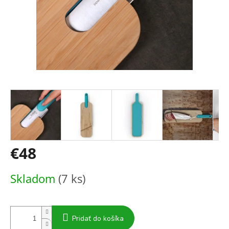
€48
Jednotková
Skladom
(7 ks)
cena:
Pridať do košíka