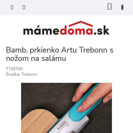
Prejsť
NÁKU
na
KOŠÍK
obsah
Bamb. prkienko Artu Trebonn s
nožom na salámu
1120100
Značka:
Trebonn