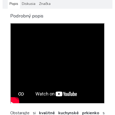
Popis
Diskusia
Značka
Podrobný popis
Obstarajte si
kvalitné kuchynské prkienko
s