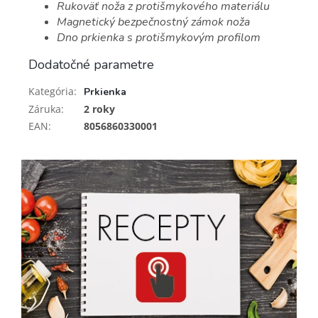
Rukoväť noža z protišmykového materiálu
Magnetický bezpečnostný zámok noža
Dno prkienka s protišmykovým profilom
Dodatočné parametre
Kategória
:
Prkienka
Záruka
:
2 roky
EAN
:
8056860330001