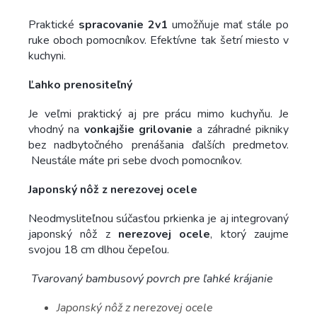
Praktické
spracovanie 2v1
umožňuje mať stále po
ruke oboch pomocníkov. Efektívne tak šetrí miesto v
kuchyni.
Ľahko prenositeľný
Je veľmi praktický aj pre prácu mimo kuchyňu. Je
vhodný na
vonkajšie grilovanie
a záhradné pikniky
bez nadbytočného prenášania ďalších predmetov.
Neustále máte pri sebe dvoch pomocníkov.
Japonský nôž z nerezovej ocele
Neodmysliteľnou súčasťou prkienka je aj integrovaný
japonský nôž z
nerezovej ocele
, ktorý zaujme
svojou 18 cm dlhou čepeľou.
Tvarovaný bambusový povrch pre ľahké krájanie
Japonský nôž z nerezovej ocele