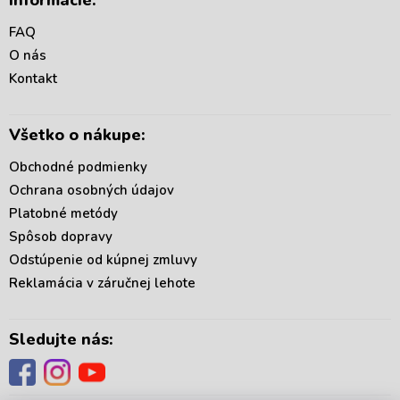
Informácie:
p
ä
FAQ
t
O nás
i
Kontakt
e
Všetko o nákupe:
Obchodné podmienky
Ochrana osobných údajov
Platobné metódy
Spôsob dopravy
Odstúpenie od kúpnej zmluvy
Reklamácia v záručnej lehote
Sledujte nás: