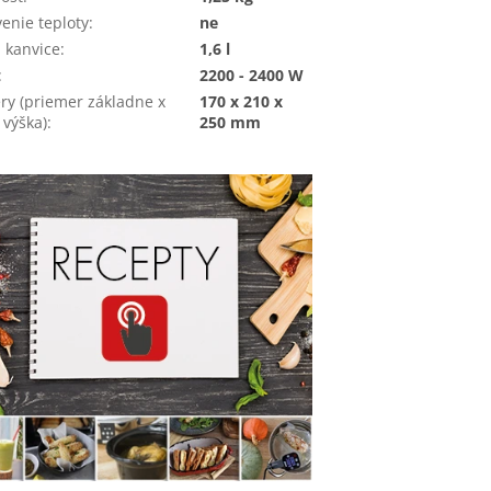
enie teploty
:
ne
 kanvice
:
1,6 l
:
2200 - 2400 W
y (priemer základne x
170 x 210 x
 výška)
:
250 mm