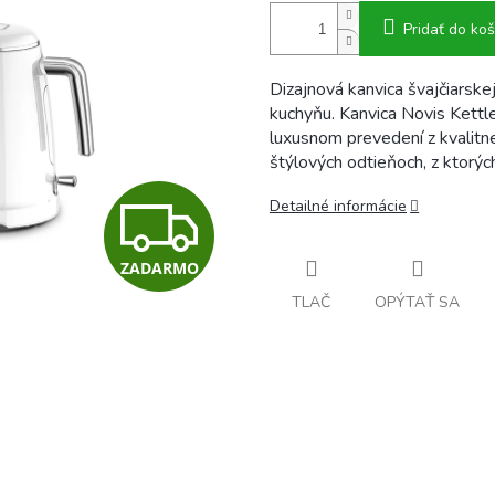
Pridať do koš
Dizajnová kanvica švajčiarsk
kuchyňu. Kanvica Novis Kettl
luxusnom prevedení z kvalitn
štýlových odtieňoch, z ktorých
Z
Detailné informácie
ZADARMO
A
TLAČ
OPÝTAŤ SA
D
A