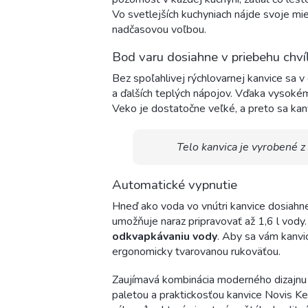
Vo svetlejších kuchyniach nájde svoje mie
nadčasovou voľbou.
Bod varu dosiahne v priebehu chví
Bez spoľahlivej rýchlovarnej kanvice sa 
a ďalších teplých nápojov. Vďaka vysoké
Veko je dostatočne veľké, a preto sa kanv
Telo kanvica je vyrobené z
Automatické vypnutie
Hneď ako voda vo vnútri kanvice dosiahne
umožňuje naraz pripravovať až 1,6 l vody.
odkvapkávaniu vody
. Aby sa vám kanvic
ergonomicky tvarovanou rukoväťou.
Zaujímavá kombinácia moderného dizajnu
paletou a praktickosťou kanvice Novis Ke