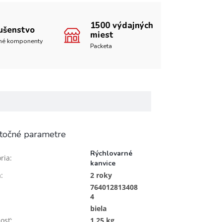
1500 výdajných
lušenstvo
miest
né komponenty
Packeta
točné parametre
Rýchlovarné
ria
:
kanvice
a
:
2 roky
764012813408
4
biela
osť
:
1,25 kg