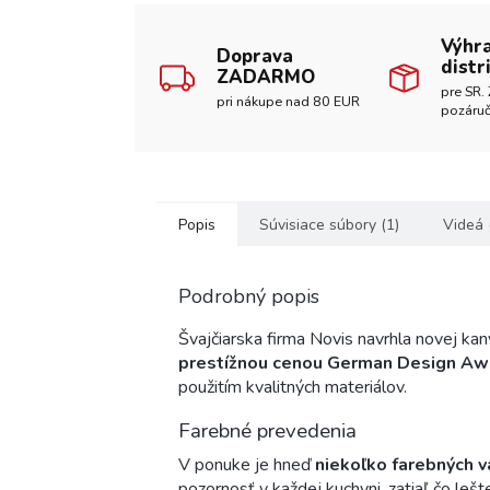
Výhr
Doprava
distr
ZADARMO
pre SR. 
pri nákupe nad 80 EUR
pozáruč
Popis
Súvisiace súbory (1)
Videá 
Podrobný popis
Švajčiarska firma Novis navrhla novej kan
prestížnou cenou German Design Aw
použitím kvalitných materiálov.
Farebné prevedenia
V ponuke je hneď
niekoľko farebných v
pozornosť v každej kuchyni, zatiaľ čo leš