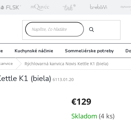
k
HĽADAŤ
če
Kuchynské náčinie
Sommeliérske potreby
Do
kanvice
Rýchlovarná kanvica Novis Kettle K1 (biela)
ettle K1 (biela)
6113.01.20
€129
Jednotková
Skladom
(4 ks)
cena: