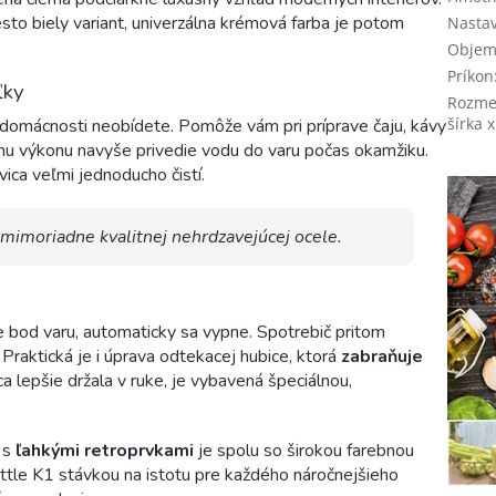
sto biely variant, univerzálna krémová farba je potom
Nastav
Objem
Príkon
ľky
Rozmer
šírka x
v domácnosti neobídete. Pomôže vám pri príprave čaju, kávy
mu výkonu navyše privedie vodu do varu počas okamžiku.
ica veľmi jednoducho čistí.
 mimoriadne kvalitnej nehrdzavejúcej ocele.
 bod varu, automaticky sa vypne. Spotrebič pritom
 Praktická je i úprava odtekacej hubice, ktorá
zabraňuje
a lepšie držala v ruke, je vybavená špeciálnou,
 s
ľahkými retroprvkami
je spolu so širokou farebnou
ttle K1 stávkou na istotu pre každého náročnejšieho