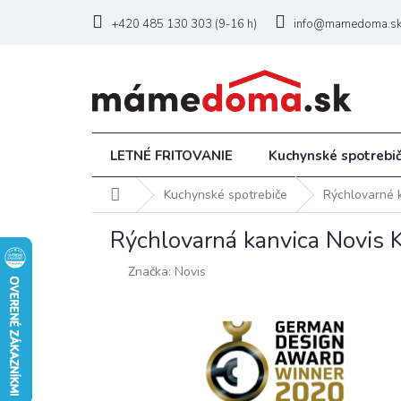
Prejsť
na
+420 485 130 303 (9-16 h)
info@mamedoma.s
obsah
LETNÉ FRITOVANIE
Kuchynské spotrebi
Domov
Kuchynské spotrebiče
Rýchlovarné 
Rýchlovarná kanvica Novis K
Značka:
Novis