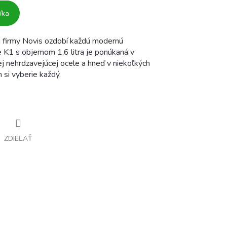
íka
ej firmy Novis ozdobí každú modernú
e K1 s objemom 1,6 litra je ponúkaná v
ej nehrdzavejúcej ocele a hneď v niekoľkých
 si vyberie každý.
ZDIEĽAŤ