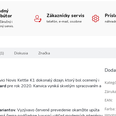
R
adný
Zákaznícky servis
Prís
ibútor
M
telefón, e-mail, osobne
náhrad
Záručný i
ný servis.
O
(1)
Diskusia
Značka
Doda
vici Novis Kettle K1 dokonalý dizajn, ktorý bol ocenený i
Kategó
ard
pre rok 2020. Kanvica vyniká skvelým spracovaním a
Záruk
EAN
:
Farba
:
ariantov
. Vyzývavo červené prevedenie okamžite upúta
Hmotn
tená čierna podčiarkne luxusný vzhľad moderných interiérov.