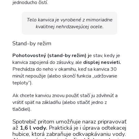
jednoducho čistí.
Telo kanvica je vyrobené z mimoriadne
kvalitnej nehrdzavejúcej ocele.
Stand-by režim
Pohotovostný (stand-by režim) j
e stav, kedy je
kanvica zapojená do zásuvky, ale
displej nesvieti.
Prechádza do neho v okamihu, keď sa kanvica 30
minút nepoužije (alebo skončí funkcia „udržovanie
teploty“).
Ak chcete kanvicu znovu použiť stačí ju zdvihnúť a
vrátiť späť na základňu (alebo stlačiť jedno z
tlačidiel).
Spotrebič pritom umožňuje naraz pripravovať
až
1,6 l vody.
Praktická je i úprava odtekacej
hubice, ktorá zabraňuje odkvapkávaniu vody.