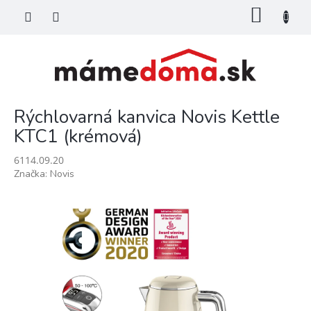
Prejsť
NÁKU
na
KOŠÍK
obsah
Rýchlovarná kanvica Novis Kettle
KTC1 (krémová)
6114.09.20
Značka:
Novis