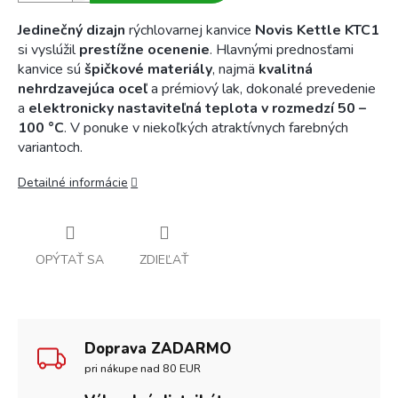
Jedinečný dizajn
rýchlovarnej kanvice
Novis Kettle KTC1
si vyslúžil
prestížne ocenenie
. Hlavnými prednosťami
kanvice sú
špičkové materiály
, najmä
kvalitná
nehrdzavejúca oceľ
a prémiový lak, dokonalé prevedenie
a
elektronicky nastaviteľná teplota v rozmedzí 50 –
100 °C
. V ponuke v niekoľkých atraktívnych farebných
variantoch.
Detailné informácie
OPÝTAŤ SA
ZDIEĽAŤ
Doprava ZADARMO
pri nákupe nad 80 EUR