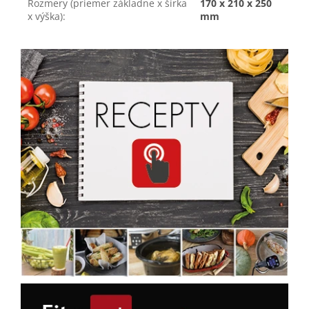
Rozmery (priemer základne x šírka
170 x 210 x 250
x výška)
:
mm