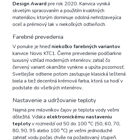
Design Award
pre rok 2020. Kanvica vyniká
skvelým spracovaním a použitím kvalitných
materiálov, ktorým dominuje odolná nehrdzavejúca
oceľ a prémiový lak v niekoľkých odtieňoch.
Farebné prevedenia
V ponuke je hneď
niekoľko farebných variantov
kanvice Novis KTC1. Čierne prevedenie podčiarkne
luxusný vzhľad moderných interiérov, zatiaľ čo
červený variant okamžite vynikne a upúta pozornosť.
Svetlejšie odtiene potom zastupuje klasická leštená
biela a tiež decentná krémová farba, ktorá sa hodí v
podstate do všetkých interiérov..
Nastavenie a udržovanie teploty
Najmä pre milovníkov čajov je teplota vody veľmi
dôležitá. Vďaka
elektronickému nastaveniu
teploty
v rozmedzí od 50 do 100 °C (50, 60, 70,
80, 90, 95 alebo 100 °C) je veľmi jednoduché
zahriať vodu počas chvíle na požadovaný stupeň.