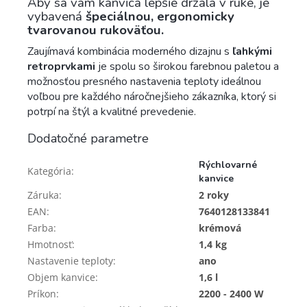
Aby sa vám kanvica lepšie držala v ruke, je
vybavená
špeciálnou, ergonomicky
tvarovanou rukoväťou.
Zaujímavá kombinácia moderného dizajnu s
ľahkými
retroprvkami
je spolu so širokou farebnou paletou a
možnosťou presného nastavenia teploty ideálnou
voľbou pre každého náročnejšieho zákazníka, ktorý si
potrpí na štýl a kvalitné prevedenie.
Dodatočné parametre
Rýchlovarné
Kategória
:
kanvice
Záruka
:
2 roky
EAN
:
7640128133841
Farba
:
krémová
Hmotnosť
:
1,4 kg
Nastavenie teploty
:
ano
Objem kanvice
:
1,6 l
Príkon
:
2200 - 2400 W