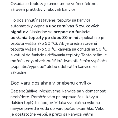
Ovládanie teploty je umiestnené veľmi efektne a
zároveň prakticky v rukoväti kanvice.
Po dosiahnutí nastavenej teploty sa kanvica
automaticky vypne a
upozorní vás 5 zvukových
signálov
. Následne sa
prepne do funkcie
udržania teploty po dobu 30 minút
(pokiaľ nie je
teplota vyššia ako 90 °C). Ak je prednastavená
teplota vyššia ako 90 °C, kanvica sa ochladí na 90 °C
a vstúpi do funkcie udržiavania teploty. Tento režim je
možné kedykoľvek zrušiť krátkym stlačením vypínača
„zapnutie/vypnutie“ alebo odobratím kanvice zo
základne.
Bod varu dosiahne v priebehu chvíľky
Bez spoľahlivej rýchlovarnej kanvice sa v domácnosti
neobídete. Pomôže vám pri príprave čaju, kávy a
ďalších teplých nápojov. Vďaka vysokému výkonu
navyše privedie vodu do varu počas okamžiku. Veko
je dostatočne veľké, a preto sa kanvica veľmi