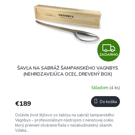
u
i
k
s
t
p
o
r
v
o
d
u
Z
k
t
ZADARMO
A
o
ŠAVĽA NA SABRÁŽ ŠAMPANSKÉHO VAGNBYS
v
D
(NEHRDZAVEJÚCA OCEĽ, DREVENÝ BOX)
A
Skladom
(4 ks)
R
€189
Do košíka
M
Oslávte život štýlovo so šabľou na sabráž šampanského
O
Vagnbys – profesionálnym nástrojom z nerezovej ocele,
ktorý premení otváranie fľaše v nezabudnuteľný okamih.
Vďaka...