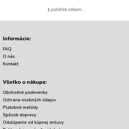
položiek celkom
1
O
v
l
á
Z
d
á
Informácie:
a
p
c
ä
FAQ
i
t
e
O nás
i
p
Kontakt
r
e
v
k
Všetko o nákupe:
y
v
Obchodné podmienky
ý
p
Ochrana osobných údajov
i
Platobné metódy
s
Spôsob dopravy
u
Odstúpenie od kúpnej zmluvy