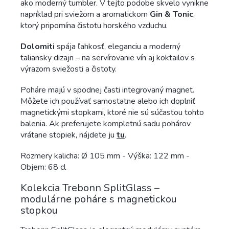
ako moderný tumbler. V tejto podobe skvelo vynikne
napríklad pri sviežom a aromatickom
Gin & Tonic
,
ktorý pripomína čistotu horského vzduchu.
Dolomiti
spája ľahkosť, eleganciu a moderný
taliansky dizajn – na servírovanie vín aj koktailov s
výrazom sviežosti a čistoty.
Poháre majú v spodnej časti integrovaný magnet.
Môžete ich používať samostatne alebo ich doplniť
magnetickými stopkami, ktoré nie sú súčasťou tohto
balenia. Ak preferujete kompletnú sadu pohárov
vrátane stopiek, nájdete ju
tu
.
Rozmery kalicha: Ø 105 mm - Výška: 122 mm -
Objem: 68 cl
Kolekcia Trebonn SplitGlass –
modulárne poháre s magnetickou
stopkou