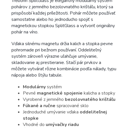
Trebonn SplitGlass je elegantný modulárny systém
pohárov z jemného bezolovnatého krištáľu, ktorý sa
prispôsobí každej príležitosti. Pohár môžete používať
samostatne alebo ho jednoducho spojiť s
magnetickou stopkou SplitGlass a vytvoriť originálny
pohár na víno.
Vďaka silnému magnetu držia kalich a stopka pevne
pohromade pri bežnom používaní. Oddeliteľný
systém zároveň výrazne uľahčuje umývanie,
skladovanie aj prestieranie. Stačí pár prvkov a
môžete vytvárať rôzne kombinácie podľa nálady, typu
nápoja alebo štýlu tabule.
Modulárny
systém
Pevné
magnetické spojenie
kalicha a stopky
Vyrobené z jemného
bezolovnatého krištáľu
Fúkané a ručne
spracované sklo
Jednoduché umývanie vďaka
oddeliteľnej
stopke
Vhodné do
umývačky riadu