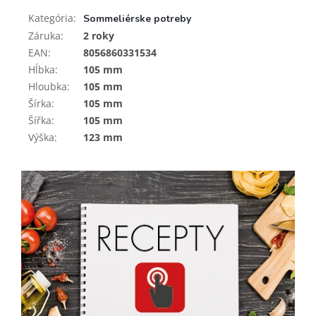
Kategória
:
Sommeliérske potreby
Záruka
:
2 roky
EAN
:
8056860331534
Hĺbka
:
105 mm
Hloubka
:
105 mm
Šírka
:
105 mm
Šířka
:
105 mm
Výška
:
123 mm