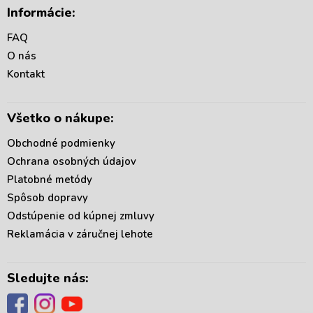
á
Informácie:
p
ä
FAQ
t
O nás
i
Kontakt
e
Všetko o nákupe:
Obchodné podmienky
Ochrana osobných údajov
Platobné metódy
Spôsob dopravy
Odstúpenie od kúpnej zmluvy
Reklamácia v záručnej lehote
Sledujte nás: