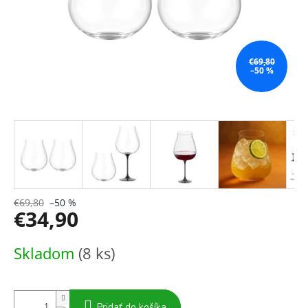
€69,80
–50 %
€69,80
–50 %
€34,90
Jednotková
Skladom
(8 ks)
cena:
Pridať do košíka