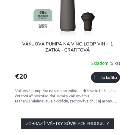
VÁKUOVÁ PUMPA NA VÍNO LOOP VIN + 1
ZÁTKA - GRAFITOVÁ
Skladom
(5 ks)
€20
Do košíka
Vákuová pumpička na víno so zátkou udrží vašu fľašu vína
čerstvú až niekoľko dní. Vďaka vákuovému
tesneniu minimalizuje oxidáciu, zachováva chuť aj arómu....
ZOBRAZIŤ VŠETKY SÚVISIACE PRODUKTY