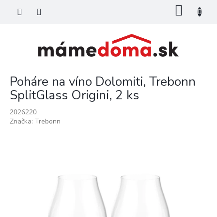
Prejsť
NÁKU
na
KOŠÍK
obsah
Poháre na víno Dolomiti, Trebonn
SplitGlass Origini, 2 ks
2026220
Značka:
Trebonn