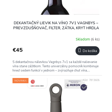
DEKANTAČNÝ LIEVIK NA VÍNO 7V1 VAGNBYS –
PREVZDUŠŇOVAČ, FILTER, ZÁTKA, KRYT HRDLA
Skladom
(6 ks)
€45
Do košíka
S dekantačnou nálevkou Vagnbys 7v1 sa každé nalievanie
vína stane zážitkom. Tento univerzálny pomocník kombinuje
hneď sedem funkcií v jednom – zvýrazňuje chuť vína,...
Kód:
7813606
NOVINKA