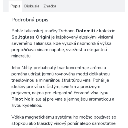
Popis
Diskusia
Značka
Podrobný popis
Pohár talianskej značky Trebonn
Dolomiti
z kolekcie
Splitglass Origini
je inšpirovaný alpskými vinicami
severného Talianska, kde vysoká nadmorská výška
prepožičiava vínam napätie, sviežosť a elegantnú
mineralitu.
Jeho štíhly, pretiahnutý tvar koncentruje arómu a
pomáha udržať jemnú rovnováhu medzi delikátnou
trieslovinou a minerálnou štruktúrou vína. Pohár je
ideálny pre vína s čistým, sviežim a precíznym
prejavom, najmä pre elegantné červené vína typu
Pinot Noir
, ale aj pre vína s jemnejšou aromatikou a
živou kyselinou.
Vďaka magnetickému systému ho možno používať so
stopkou ako klasický vínový pohár alebo samostatne