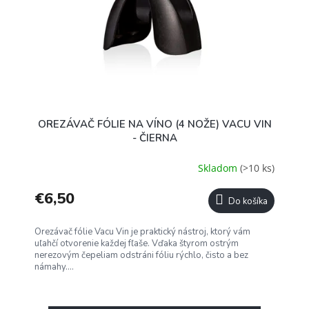
OREZÁVAČ FÓLIE NA VÍNO (4 NOŽE) VACU VIN
- ČIERNA
Skladom
(>10 ks)
€6,50
Do košíka
Orezávač fólie Vacu Vin je praktický nástroj, ktorý vám
uľahčí otvorenie každej fľaše. Vďaka štyrom ostrým
nerezovým čepeliam odstráni fóliu rýchlo, čisto a bez
námahy....