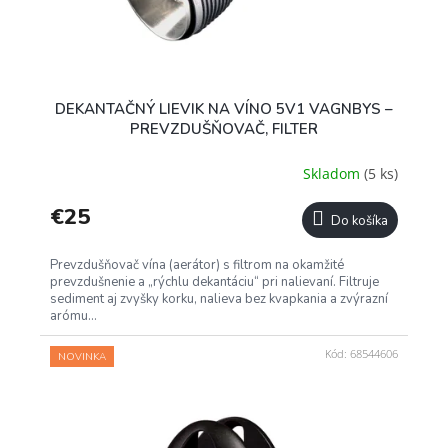
DEKANTAČNÝ LIEVIK NA VÍNO 5V1 VAGNBYS –
PREVZDUŠŇOVAČ, FILTER
Skladom
(5 ks)
€25
Do košíka
Prevzdušňovač vína (aerátor) s filtrom na okamžité
prevzdušnenie a „rýchlu dekantáciu“ pri nalievaní. Filtruje
sediment aj zvyšky korku, nalieva bez kvapkania a zvýrazní
arómu...
Kód:
68544606
NOVINKA