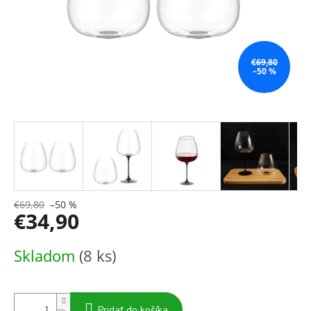
€69,80
–50 %
€69,80
–50 %
€34,90
Jednotková
Skladom
(8 ks)
cena:
Pridať do košíka