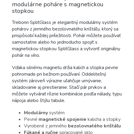
modulárne poháre s magnetickou
stopkou
Trebonn SplitGlass je elegantný modulárny systém
pohárov z jemného bezolovnatého krištáľu, ktorý sa
prispôsobí každej príležitosti. Pohár môžete používať
samostatne alebo ho jednoducho spojiť s
magnetickou stopkou SplitGlass a vytvoriť originálny
pohár na víno.
Vďaka silnému magnetu držia kalich a stopka pevne
pohromade pri bežnom používaní. Oddeliteľný
systém zároveň výrazne uľahčuje umývanie,
skladovanie aj prestieranie. Stačí pár prvkov a
môžete vytvárať rôzne kombinácie podľa nálady, typu
nápoja alebo štýlu tabule.
Modulárny
systém
Pevné
magnetické spojenie
kalicha a stopky
Vyrobené z jemného
bezolovnatého krištáľu
Fúkané a ručne
spracované sklo