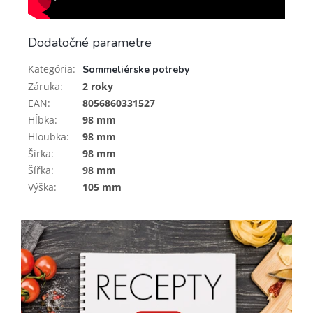
Dodatočné parametre
Kategória
:
Sommeliérske potreby
Záruka
:
2 roky
EAN
:
8056860331527
Hĺbka
:
98 mm
Hloubka
:
98 mm
Šírka
:
98 mm
Šířka
:
98 mm
Výška
:
105 mm