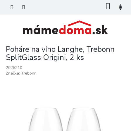
Prejsť
NÁKU
na
KOŠÍK
obsah
Poháre na víno Langhe, Trebonn
SplitGlass Origini, 2 ks
2026210
Značka:
Trebonn