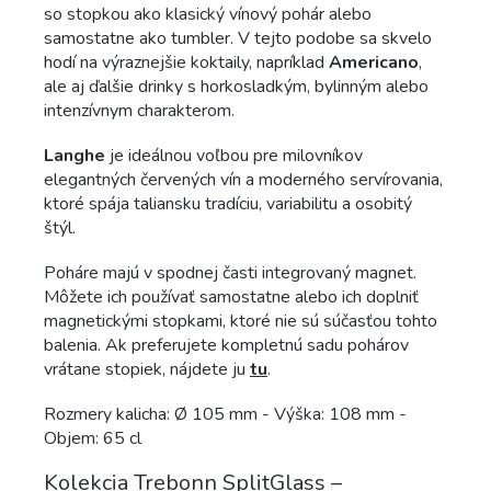
so stopkou ako klasický vínový pohár alebo
samostatne ako tumbler. V tejto podobe sa skvelo
hodí na výraznejšie koktaily, napríklad
Americano
,
ale aj ďalšie drinky s horkosladkým, bylinným alebo
intenzívnym charakterom.
Langhe
je ideálnou voľbou pre milovníkov
elegantných červených vín a moderného servírovania,
ktoré spája taliansku tradíciu, variabilitu a osobitý
štýl.
Poháre majú v spodnej časti integrovaný magnet.
Môžete ich používať samostatne alebo ich doplniť
magnetickými stopkami, ktoré nie sú súčasťou tohto
balenia. Ak preferujete kompletnú sadu pohárov
vrátane stopiek, nájdete ju
tu
.
Rozmery kalicha: Ø 105 mm - Výška: 108 mm -
Objem: 65 cl
Kolekcia Trebonn SplitGlass –