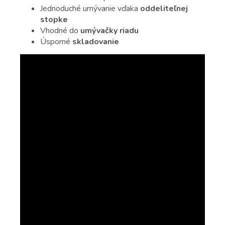
Jednoduché umývanie vďaka
oddeliteľnej
stopke
Vhodné do
umývačky riadu
Úsporné
skladovanie