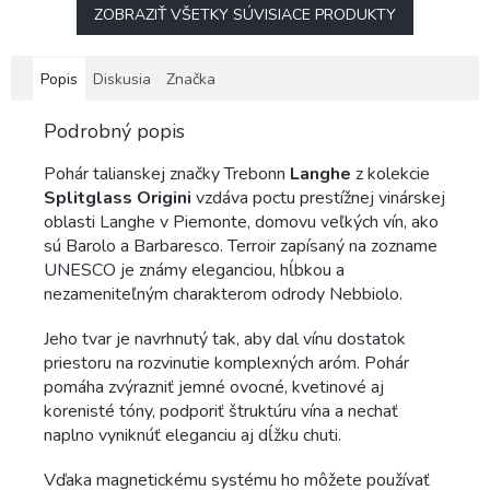
ZOBRAZIŤ VŠETKY SÚVISIACE PRODUKTY
Popis
Diskusia
Značka
Podrobný popis
Pohár talianskej značky Trebonn
Langhe
z kolekcie
Splitglass Origini
vzdáva poctu prestížnej vinárskej
oblasti Langhe v Piemonte, domovu veľkých vín, ako
sú Barolo a Barbaresco. Terroir zapísaný na zozname
UNESCO je známy eleganciou, hĺbkou a
nezameniteľným charakterom odrody Nebbiolo.
Jeho tvar je navrhnutý tak, aby dal vínu dostatok
priestoru na rozvinutie komplexných aróm. Pohár
pomáha zvýrazniť jemné ovocné, kvetinové aj
korenisté tóny, podporiť štruktúru vína a nechať
naplno vyniknúť eleganciu aj dĺžku chuti.
Vďaka magnetickému systému ho môžete používať