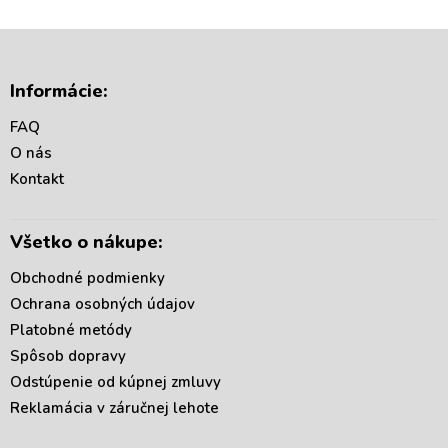
Z
á
Informácie:
p
ä
FAQ
t
O nás
i
Kontakt
e
Všetko o nákupe:
Obchodné podmienky
Ochrana osobných údajov
Platobné metódy
Spôsob dopravy
Odstúpenie od kúpnej zmluvy
Reklamácia v záručnej lehote