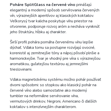
Poháre SplitGlass na červené víno
prinášajú
elegantný a moderný spôsob servírovania červených
vín, výraznejších aperitívov aj klasických koktailov.
Veľkorysý tvar kalicha poskytuje vínu priestor na
otvorenie, podporuje rozvoj aróm a necháva vyniknúť
jeho štruktúru, hĺbku aj charakter.
Širší profil pohára pomáha červenému vínu lepšie
dýchať. Vďaka tomu sa postupne rozvíjajú ovocné,
korenisté aj zemitnejšie tóny a nápoj pôsobí plnšie a
harmonickejšie. Tvar je vhodný pre vína s výraznejšou
aromatikou, guľatejšou textúrou aj jemnejšími
trieslovinami.
Vďaka magnetickému systému možno pohár používať
dvomi spôsobmi: so stopkou ako klasický pohár na
červené víno alebo samostatne ako moderný
tumbler na neformálne servírovanie vína,
vermutových drinkov, Negroni, Americano či ďalších
koktailov s intenzívnejším charakterom.