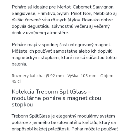
Poháre sú ideálne pre Merlot, Cabernet Sauvignon,
Sangiovese, Primitivo, Syrah, Pinot Noir, Nebbiolo aj
ďalšie červené vína rôznych štýlov. Rovnako dobre
doplnia degustáciu, slávnostnú večeru aj večerný
drink v uvoľnenej atmosfére.
Poháre majú v spodnej časti integrovaný magnet.
Môžete ich používať samostatne alebo ich doplniť
magnetickými stopkami, ktoré nie sú súčasťou tohto
balenia.
Rozmery kalicha: Ø 92 mm - Výška: 105 mm - Objem:
45 cl
Kolekcia Trebonn SplitGlass –
modulárne poháre s magnetickou
stopkou
Trebonn SplitGlass je elegantný modulárny systém
pohárov z jemného bezolovnatého krištáľu, ktorý sa
prispôsobí každej príležitosti. Pohár môžete používať