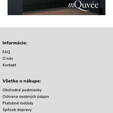
Z
á
Informácie:
p
ä
FAQ
t
O nás
i
Kontakt
e
Všetko o nákupe:
Obchodné podmienky
Ochrana osobných údajov
Platobné metódy
Spôsob dopravy