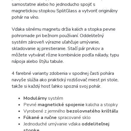
samostatne alebo ho jednoducho spojiť s
magnetickou stopkou SplitGlass a vytvoriť originálny
pohár na víno.
Vďaka silnému magnetu držia kalich a stopka pevne
pohromade pri bežnom používaní. Oddeliteľný
systém zároveň výrazne uľahčuje umývanie,
skladovanie aj prestieranie. Stačí pár prvkov a
môžete vytvárať rôzne kombinácie podľa nálady, typu
nápoja alebo štýlu tabule.
4 farebné varianty zdobenia v spodnej časti pohára
navyše slúžia ako praktický rozlišovač miest pri stole,
takže si každý hosť ľahko spozná svoj pohár.
Modulárny
systém
Pevné
magnetické spojenie
kalicha a stopky
Vyrobené z jemného
bezolovnatého krištáľu
Fúkané a ručne
spracované sklo
Jednoduché umývanie vďaka
oddeliteľnej
stopke