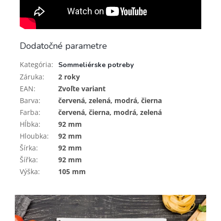
Dodatočné parametre
Kategória
:
Sommeliérske potreby
Záruka
:
2 roky
EAN
:
Zvoľte variant
Barva
:
červená, zelená, modrá, čierna
Farba
:
červená, čierna, modrá, zelená
Hĺbka
:
92 mm
Hloubka
:
92 mm
Šírka
:
92 mm
Šířka
:
92 mm
Výška
:
105 mm