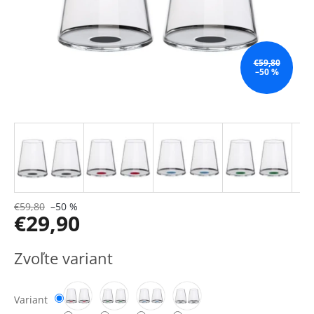
€59,80
–50 %
€59,80
–50 %
€29,90
Jednotková
Zvoľte variant
cena:
Variant