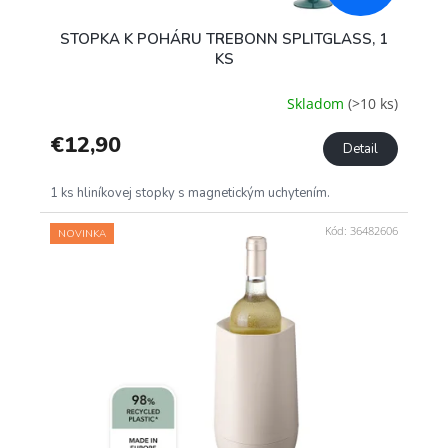
STOPKA K POHÁRU TREBONN SPLITGLASS, 1
KS
Skladom
(>10 ks)
€12,90
Detail
1 ks hliníkovej stopky s magnetickým uchytením.
Kód:
36482606
NOVINKA