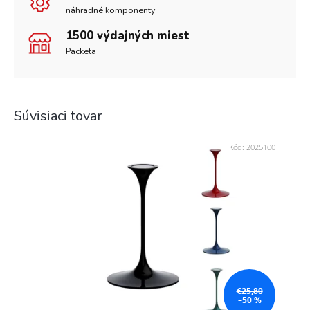
náhradné komponenty
1500 výdajných miest
Packeta
Súvisiaci tovar
Kód:
2025100
€25,80
–50 %