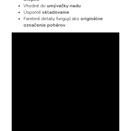
Vhodné do
umývačky riadu
Úsporné
skladovanie
Farebné detaily fungujú ako
originálne
označenie pohárov