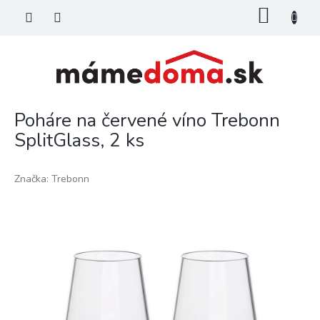
Prejsť
NÁKU
na
KOŠÍK
obsah
Poháre na červené víno Trebonn
SplitGlass, 2 ks
Značka:
Trebonn