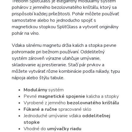
Trebonn SplitGlass je elegantný modulárny systém
pohárov z jemného bezolovnatého krištáľu, ktorý sa
prispôsobí každej príležitosti. Pohár môžete používať
samostatne alebo ho jednoducho spojiť s
magnetickou stopkou SplitGlass a vytvoriť originálny
pohár na víno.
Vďaka silnému magnetu držia kalich a stopka pevne
pohromade pri bežnom používaní. Oddeliteľný
systém zároveň výrazne uľahčuje umývanie,
skladovanie aj prestieranie. Stačí pár prvkov a
môžete vytvárať rôzne kombinácie podľa nálady, typu
nápoja alebo štýlu tabule.
Modulárny
systém
Pevné
magnetické spojenie
kalicha a stopky
Vyrobené z jemného
bezolovnatého krištáľu
Fúkané a ručne
spracované sklo
Jednoduché umývanie vďaka
oddeliteľnej
stopke
Vhodné do
umývačky riadu