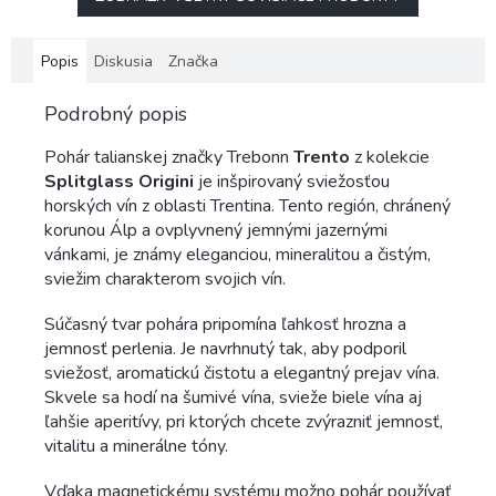
Popis
Diskusia
Značka
Podrobný popis
Pohár talianskej značky Trebonn
Trento
z kolekcie
Splitglass Origini
je inšpirovaný sviežosťou
horských vín z oblasti Trentina. Tento región, chránený
korunou Álp a ovplyvnený jemnými jazernými
vánkami, je známy eleganciou, mineralitou a čistým,
sviežim charakterom svojich vín.
Súčasný tvar pohára pripomína ľahkosť hrozna a
jemnosť perlenia. Je navrhnutý tak, aby podporil
sviežosť, aromatickú čistotu a elegantný prejav vína.
Skvele sa hodí na šumivé vína, svieže biele vína aj
ľahšie aperitívy, pri ktorých chcete zvýrazniť jemnosť,
vitalitu a minerálne tóny.
Vďaka magnetickému systému možno pohár používať