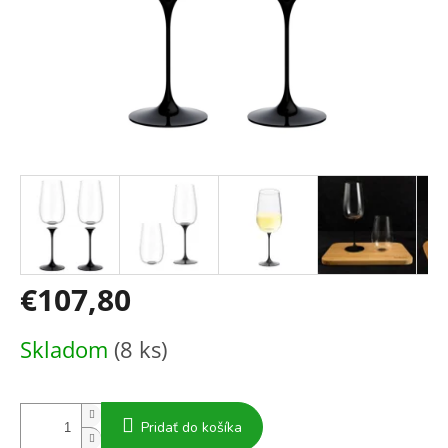
€107,80
Jednotková
Skladom
(8 ks)
cena:
Pridať do košíka