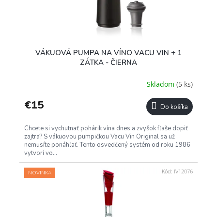
VÁKUOVÁ PUMPA NA VÍNO VACU VIN + 1
ZÁTKA - ČIERNA
Skladom
(5 ks)
€15
Do košíka
Chcete si vychutnať pohárik vína dnes a zvyšok fľaše dopiť
zajtra? S vákuovou pumpičkou Vacu Vin Original sa už
nemusíte ponáhľať. Tento osvedčený systém od roku 1986
vytvorí vo...
Kód:
IV12076
NOVINKA