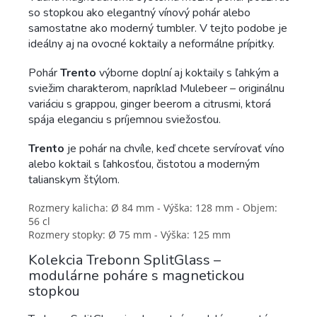
so stopkou ako elegantný vínový pohár alebo
samostatne ako moderný tumbler. V tejto podobe je
ideálny aj na ovocné koktaily a neformálne prípitky.
Pohár
Trento
výborne doplní aj koktaily s ľahkým a
sviežim charakterom, napríklad Mulebeer – originálnu
variáciu s grappou, ginger beerom a citrusmi, ktorá
spája eleganciu s príjemnou sviežosťou.
Trento
je pohár na chvíle, keď chcete servírovať víno
alebo koktail s ľahkosťou, čistotou a moderným
talianskym štýlom.
Rozmery kalicha: Ø 84 mm - Výška: 128 mm - Objem:
56 cl
Rozmery stopky: Ø 75 mm - Výška: 125 mm
Kolekcia Trebonn SplitGlass –
modulárne poháre s magnetickou
stopkou