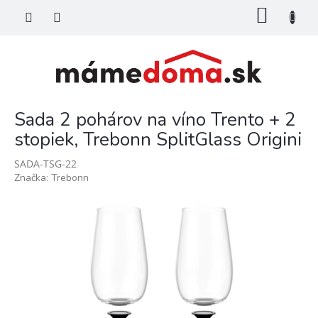
Prejsť
NÁKU
na
KOŠÍK
obsah
Sada 2 pohárov na víno Trento + 2
stopiek, Trebonn SplitGlass Origini
SADA-TSG-22
Značka:
Trebonn