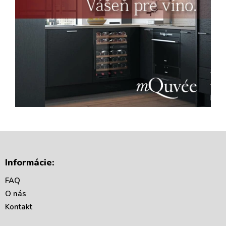
Z
á
Informácie:
p
ä
FAQ
t
O nás
i
Kontakt
e