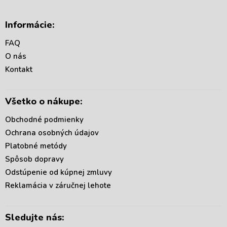
Z
á
Informácie:
p
ä
FAQ
t
O nás
i
Kontakt
e
Všetko o nákupe:
Obchodné podmienky
Ochrana osobných údajov
Platobné metódy
Spôsob dopravy
Odstúpenie od kúpnej zmluvy
Reklamácia v záručnej lehote
Sledujte nás: