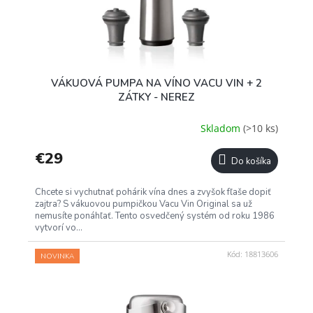
VÁKUOVÁ PUMPA NA VÍNO VACU VIN + 2
ZÁTKY - NEREZ
Skladom
(>10 ks)
€29
Do košíka
Chcete si vychutnať pohárik vína dnes a zvyšok fľaše dopiť
zajtra? S vákuovou pumpičkou Vacu Vin Original sa už
nemusíte ponáhľať. Tento osvedčený systém od roku 1986
vytvorí vo...
Kód:
18813606
NOVINKA