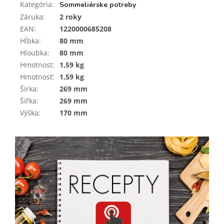
Kategória
:
Sommeliérske potreby
Záruka
:
2 roky
EAN
:
1220000685208
Hĺbka
:
80 mm
Hloubka
:
80 mm
Hmotnost
:
1,59 kg
Hmotnosť
:
1,59 kg
Šírka
:
269 mm
Šířka
:
269 mm
Výška
:
170 mm