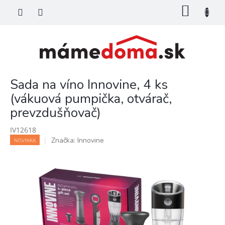
Prejsť
NÁKU
na
KOŠÍK
obsah
Sada na víno Innovine, 4 ks
(vákuová pumpička, otvárač,
prevzdušňovač)
IV12618
Značka:
Innovine
NOVINKA