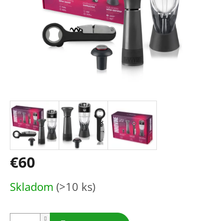
€60
Jednotková
Skladom
(>10 ks)
cena: