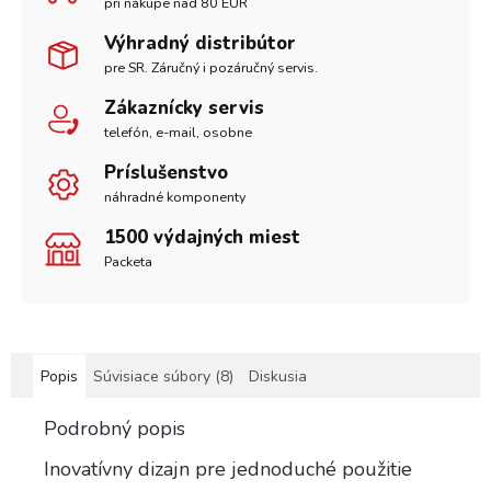
pri nákupe nad 80 EUR
Výhradný distribútor
pre SR. Záručný i pozáručný servis.
Zákaznícky servis
telefón, e-mail, osobne
Príslušenstvo
náhradné komponenty
1500 výdajných miest
Packeta
Popis
Súvisiace súbory (8)
Diskusia
Podrobný popis
Inovatívny dizajn pre jednoduché použitie