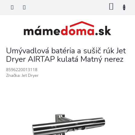
Prejsť
NÁKU
na
KOŠÍK
obsah
Umývadlová batéria a sušič rúk Jet
Dryer AIRTAP kulatá Matný nerez
8596220013118
Značka:
Jet Dryer