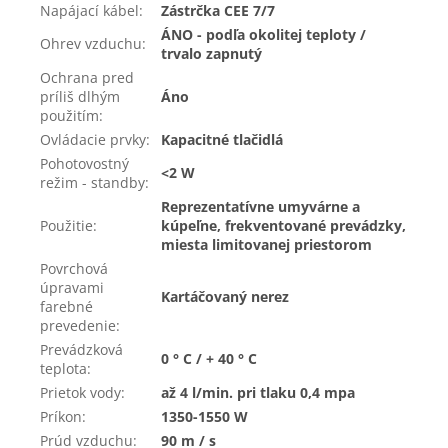
Napájací kábel
:
Zástrčka CEE 7/7
ÁNO - podľa okolitej teploty /
Ohrev vzduchu
:
trvalo zapnutý
Ochrana pred
príliš dlhým
Áno
použitím
:
Ovládacie prvky
:
Kapacitné tlačidlá
Pohotovostný
<2 W
režim - standby
:
Reprezentatívne umyvárne a
Použitie
:
kúpeľne, frekventované prevádzky,
miesta limitovanej priestorom
Povrchová
úpravami
Kartáčovaný nerez
farebné
prevedenie
:
Prevádzková
0 ° C / + 40 ° C
teplota
:
Prietok vody
:
až 4 l/min. pri tlaku 0,4 mpa
Príkon
:
1350-1550 W
Prúd vzduchu
:
90 m / s