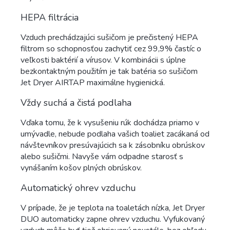
HEPA filtrácia
Vzduch prechádzajúci sušičom je prečistený HEPA
filtrom so schopnosťou zachytiť cez 99,9% častíc o
veľkosti baktérií a vírusov. V kombinácii s úplne
bezkontaktným použitím je tak batéria so sušičom
Jet Dryer AIRTAP maximálne hygienická.
Vždy suchá a čistá podlaha
Vďaka tomu, že k vysušeniu rúk dochádza priamo v
umývadle, nebude podlaha vašich toaliet zacákaná od
návštevníkov presúvajúcich sa k zásobníku obrúskov
alebo sušičmi. Navyše vám odpadne starosť s
vynášaním košov plných obrúskov.
Automatický ohrev vzduchu
V prípade, že je teplota na toaletách nízka, Jet Dryer
DUO automaticky zapne ohrev vzduchu. Vyfukovaný