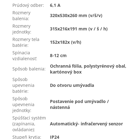
Prúdový odber
:
6,1 A
Rozmery
320x530x260 mm (v/š/v)
balenia
:
Rozmery
315x216x191 mm (v / š / h)
jednotky
:
Rozmery tela
152x182x (v/h)
batérie
:
Spínacia
8-12 cm
vzdialenosť
:
Ochranná fólia, polystyrénový obal,
Spôsob balenia
:
kartónový box
Spôsob
upevnenia
Do otvoru umývadla
batérie
:
Spôsob
Postavenie pod umývadlo /
upevnenia
nástenná
jednotky
:
Spúšťací systém
(zapínania,
Automatický- infračervený senzor
ovládanie)
:
Stupeň krytia
:
IP24