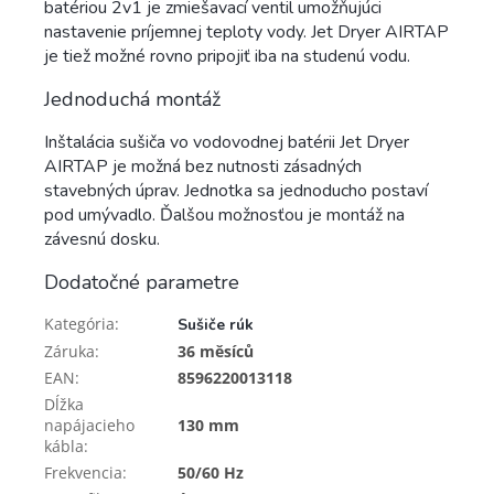
batériou 2v1 je zmiešavací ventil umožňujúci
nastavenie príjemnej teploty vody. Jet Dryer AIRTAP
je tiež možné rovno pripojiť iba na studenú vodu.
Jednoduchá montáž
Inštalácia sušiča vo vodovodnej batérii Jet Dryer
AIRTAP je možná bez nutnosti zásadných
stavebných úprav. Jednotka sa jednoducho postaví
pod umývadlo. Ďalšou možnosťou je montáž na
závesnú dosku.
Dodatočné parametre
Kategória
:
Sušiče rúk
Záruka
:
36 měsíců
EAN
:
8596220013118
Dĺžka
napájacieho
130 mm
kábla
:
Frekvencia
:
50/60 Hz