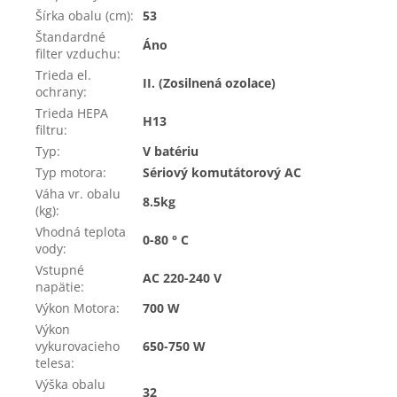
Šírka obalu (cm)
:
53
Štandardné
Áno
filter vzduchu
:
Trieda el.
II. (Zosilnená ozolace)
ochrany
:
Trieda HEPA
H13
filtru
:
Typ
:
V batériu
Typ motora
:
Sériový komutátorový AC
Váha vr. obalu
8.5kg
(kg)
:
Vhodná teplota
0-80 ° C
vody
:
Vstupné
AC 220-240 V
napätie
:
Výkon Motora
:
700 W
Výkon
vykurovacieho
650-750 W
telesa
:
Výška obalu
32