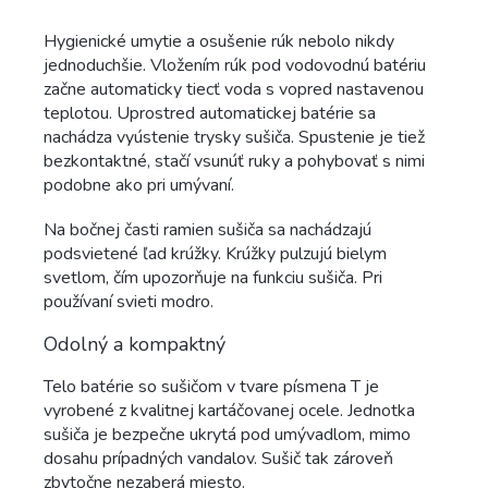
Hygienické umytie a osušenie rúk nebolo nikdy
jednoduchšie. Vložením rúk pod vodovodnú batériu
začne automaticky tiecť voda s vopred nastavenou
teplotou. Uprostred automatickej batérie sa
nachádza vyústenie trysky sušiča. Spustenie je tiež
bezkontaktné, stačí vsunúť ruky a pohybovať s nimi
podobne ako pri umývaní.
Na bočnej časti ramien sušiča sa nachádzajú
podsvietené ľad krúžky. Krúžky pulzujú bielym
svetlom, čím upozorňuje na funkciu sušiča. Pri
používaní svieti modro.
Odolný a kompaktný
Telo batérie so sušičom v tvare písmena T je
vyrobené z kvalitnej kartáčovanej ocele. Jednotka
sušiča je bezpečne ukrytá pod umývadlom, mimo
dosahu prípadných vandalov. Sušič tak zároveň
zbytočne nezaberá miesto.