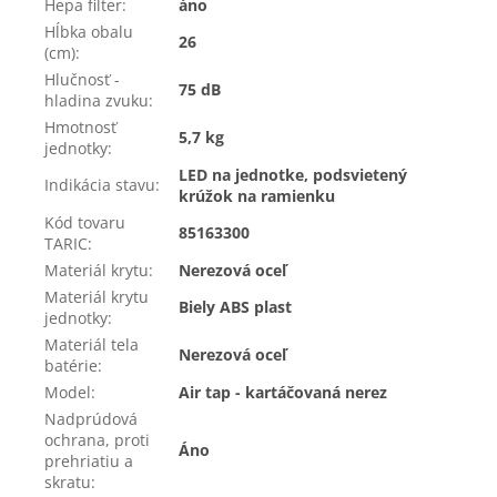
Hepa filter
:
áno
Hĺbka obalu
26
(cm)
:
Hlučnosť -
75 dB
hladina zvuku
:
Hmotnosť
5,7 kg
jednotky
:
LED na jednotke, podsvietený
Indikácia stavu
:
krúžok na ramienku
Kód tovaru
85163300
TARIC
:
Materiál krytu
:
Nerezová oceľ
Materiál krytu
Biely ABS plast
jednotky
:
Materiál tela
Nerezová oceľ
batérie
:
Model
:
Air tap - kartáčovaná nerez
Nadprúdová
ochrana, proti
Áno
prehriatiu a
skratu
: