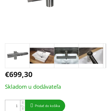
€699,30
Jednotková
Skladom u dodávateľa
cena:
Pridať do košíka