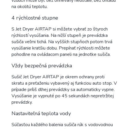
vzduch môže byť tiež ohrievaný neustále, bez ohľadu
na okolitú teplotu.
4 rýchlostné stupne
S Jet Dryer AIRTAP si môžete vybrať zo štyroch
rýchlostí vysúšania. Na nižší stupeň je prevádzka
sušiča veľmi tichá. Na vyšších stupňoch potom trvá
vysúšanie kratšiu dobu. Prepínať rýchlosti môžete
pohodlne na ovládacom paneli na jednotke sušiča.
Vždy bezpečná prevádzka
Sušič Jet Dryer AIRTAP je okrem ochrany proti
skratu a preťaženiu vybavený aj funkciou auto stop. V
prípade príliš dlhej prevádzky sa automaticky vypne.
Vysúšanie je vypnuté po 45 sekundách nepretržitej
prevádzky.
Nastaviteľná teplota vody
Súčasťou každého balenia sušiča rúk s vodovodnou