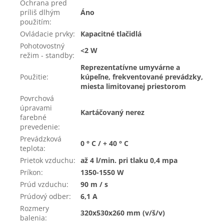
Ochrana pred
príliš dlhým
Áno
použitím
:
Ovládacie prvky
:
Kapacitné tlačidlá
Pohotovostný
<2 W
režim - standby
:
Reprezentatívne umyvárne a
Použitie
:
kúpeľne, frekventované prevádzky,
miesta limitovanej priestorom
Povrchová
úpravami
Kartáčovaný nerez
farebné
prevedenie
:
Prevádzková
0 ° C / + 40 ° C
teplota
:
Prietok vzduchu
:
až 4 l/min. pri tlaku 0,4 mpa
Príkon
:
1350-1550 W
Prúd vzduchu
:
90 m / s
Prúdový odber
:
6,1 A
Rozmery
320x530x260 mm (v/š/v)
balenia
: