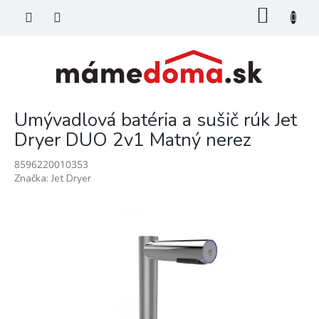
Prejsť
NÁKU
na
KOŠÍK
obsah
Umývadlová batéria a sušič rúk Jet
Dryer DUO 2v1 Matný nerez
8596220010353
Značka:
Jet Dryer