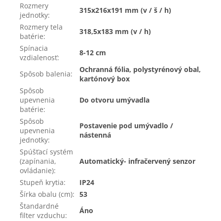
Rozmery
315x216x191 mm (v / š / h)
jednotky
:
Rozmery tela
318,5x183 mm (v / h)
batérie
:
Spínacia
8-12 cm
vzdialenosť
:
Ochranná fólia, polystyrénový obal,
Spôsob balenia
:
kartónový box
Spôsob
upevnenia
Do otvoru umývadla
batérie
:
Spôsob
Postavenie pod umývadlo /
upevnenia
nástenná
jednotky
:
Spúšťací systém
(zapínania,
Automatický- infračervený senzor
ovládanie)
:
Stupeň krytia
:
IP24
Šírka obalu (cm)
:
53
Štandardné
Áno
filter vzduchu
: