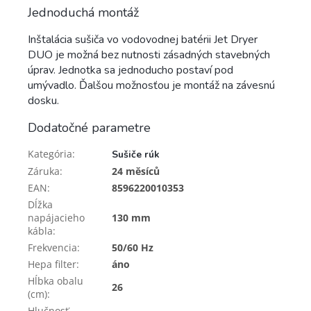
Jednoduchá montáž
Inštalácia sušiča vo vodovodnej batérii Jet Dryer
DUO je možná bez nutnosti zásadných stavebných
úprav. Jednotka sa jednoducho postaví pod
umývadlo. Ďalšou možnosťou je montáž na závesnú
dosku.
Dodatočné parametre
Kategória
:
Sušiče rúk
Záruka
:
24 měsíců
EAN
:
8596220010353
Dĺžka
napájacieho
130 mm
kábla
:
Frekvencia
:
50/60 Hz
Hepa filter
:
áno
Hĺbka obalu
26
(cm)
:
Hlučnosť -