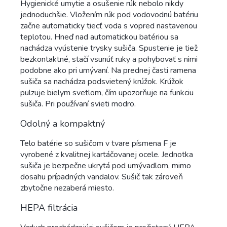
Hygienické umytie a osušenie rúk nebolo nikdy
jednoduchšie. Vložením rúk pod vodovodnú batériu
začne automaticky tiecť voda s vopred nastavenou
teplotou. Hneď nad automatickou batériou sa
nachádza vyústenie trysky sušiča. Spustenie je tiež
bezkontaktné, stačí vsunúť ruky a pohybovať s nimi
podobne ako pri umývaní. Na prednej časti ramena
sušiča sa nachádza podsvietený krúžok. Krúžok
pulzuje bielym svetlom, čím upozorňuje na funkciu
sušiča. Pri používaní svieti modro.
Odolný a kompaktný
Telo batérie so sušičom v tvare písmena F je
vyrobené z kvalitnej kartáčovanej ocele. Jednotka
sušiča je bezpečne ukrytá pod umývadlom, mimo
dosahu prípadných vandalov. Sušič tak zároveň
zbytočne nezaberá miesto.
HEPA filtrácia