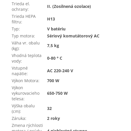
Trieda el.
II. (Zosilnená ozolace)
ochrany
:
Trieda HEPA
H13
filtru
:
Typ
:
V batériu
Typ motora
:
Sériový komutátorový AC
Váha vr. obalu
7,5 kg
(kg)
:
Vhodná teplota
0-80 ° C
vody
:
Vstupné
AC 220-240 V
napätie
:
Výkon Motora
:
700 W
Výkon
vykurovacieho
650-750 W
telesa
:
Výška obalu
32
(cm)
:
Záruka
:
2 roky
Zmena rýchlosti
motora / prúdu
4 rýchlostné stupne