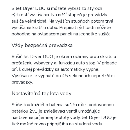
S Jet Dryer DUO si môžete vybrať zo štyroch
rýchlostí vysúšania. Na nižší stupeň je prevádzka
sušiča veľmi tichá. Na vyšších stupňoch potom trvá
vysúšanie kratšiu dobu. Prepínať rýchlosti môžete
pohodlne na ovládacom paneli na jednotke sušiča.
Vždy bezpečná prevádzka
Sušič Jet Dryer DUO je okrem ochrany proti skratu a
preťaženiu vybavený aj funkciou auto stop. V prípade
príliš dlhej prevádzky sa automaticky vypne.
Vysúšanie je vypnuté po 45 sekundách nepretržitej
prevádzky.
Nastaviteľná teplota vody
Súčasťou každého balenia sušiča rúk s vodovodnou
batériou 2v1 je zmiešavací ventil umožňujúci
nastavenie príjemnej teploty vody. Jet Dryer DUO je
tiež možné rovno pripojiť iba na studenú vodu.