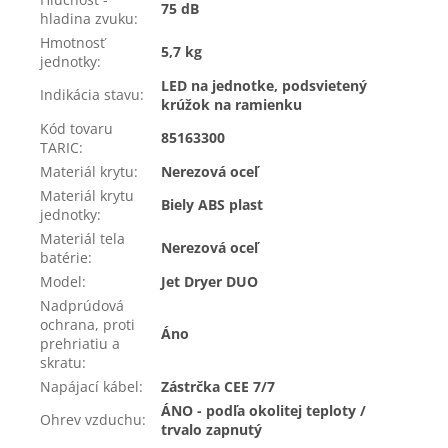
75 dB
hladina zvuku
:
Hmotnosť
5,7 kg
jednotky
:
LED na jednotke, podsvietený
Indikácia stavu
:
krúžok na ramienku
Kód tovaru
85163300
TARIC
:
Materiál krytu
:
Nerezová oceľ
Materiál krytu
Biely ABS plast
jednotky
:
Materiál tela
Nerezová oceľ
batérie
:
Model
:
Jet Dryer DUO
Nadprúdová
ochrana, proti
Áno
prehriatiu a
skratu
:
Napájací kábel
:
Zástrčka CEE 7/7
ÁNO - podľa okolitej teploty /
Ohrev vzduchu
:
trvalo zapnutý