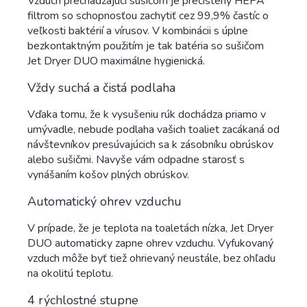
Vzduch prechádzajúci sušičom je prečistený HEPA
filtrom so schopnosťou zachytiť cez 99,9% častíc o
veľkosti baktérií a vírusov. V kombinácii s úplne
bezkontaktným použitím je tak batéria so sušičom
Jet Dryer DUO maximálne hygienická.
Vždy suchá a čistá podlaha
Vďaka tomu, že k vysušeniu rúk dochádza priamo v
umývadle, nebude podlaha vašich toaliet zacákaná od
návštevníkov presúvajúcich sa k zásobníku obrúskov
alebo sušičmi. Navyše vám odpadne starosť s
vynášaním košov plných obrúskov.
Automatický ohrev vzduchu
V prípade, že je teplota na toaletách nízka, Jet Dryer
DUO automaticky zapne ohrev vzduchu. Vyfukovaný
vzduch môže byť tiež ohrievaný neustále, bez ohľadu
na okolitú teplotu.
4 rýchlostné stupne