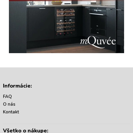
Z
á
Informácie:
p
ä
FAQ
t
O nás
i
Kontakt
e
Všetko o nákupe: