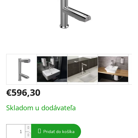
€596,30
Jednotková
Skladom u dodávateľa
cena:
Pridať do košíka