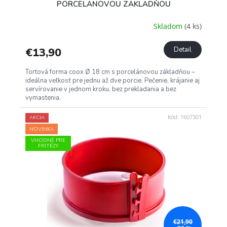
PORCELÁNOVOU ZÁKLADŇOU
Skladom
(4 ks)
€13,90
Detail
Tortová forma coox Ø 18 cm s porcelánovou základňou –
ideálna veľkosť pre jednu až dve porcie. Pečenie, krájanie aj
servírovanie v jednom kroku, bez prekladania a bez
vymastenia.
Kód:
1607301
AKCIA
NOVINKA
VHODNÉ PRE
FRITÉZY
€21,90