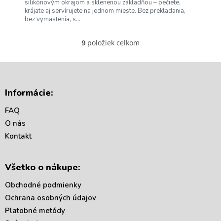
silikónovým okrajom a sklenenou základňou – pečiete,
krájate aj servírujete na jednom mieste. Bez prekladania,
bez vymastenia, s...
položiek celkom
9
O
v
l
á
Z
d
á
Informácie:
a
p
c
ä
FAQ
i
t
e
O nás
i
p
Kontakt
r
e
v
k
Všetko o nákupe:
y
v
Obchodné podmienky
ý
p
Ochrana osobných údajov
i
Platobné metódy
s