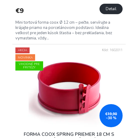
€9
Detail
Mini tortová forma coox Ø 12 cm – pečte, servírujte a
krájajte priamo na porcelánovom podstavci. Ideálna
veľkosť pre jeden kúsok šťastia – bez prekladania, bez
vymastenia, vždy...
Kód:
1602011
AKCIA
NOVINKA
VHODNÉ PRE
FRITÉZY
€19,90
–30 %
FORMA COOX SPRING PRIEMER 18 CM S