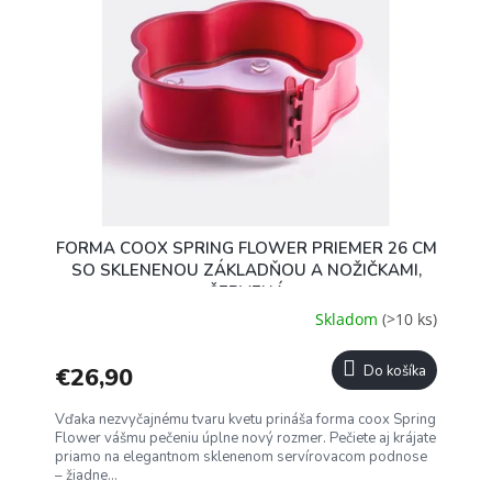
u
i
k
s
t
p
o
r
v
o
d
u
k
t
o
FORMA COOX SPRING FLOWER PRIEMER 26 CM
v
SO SKLENENOU ZÁKLADŇOU A NOŽIČKAMI,
ČERVENÁ
Skladom
(>10 ks)
€26,90
Do košíka
Vďaka nezvyčajnému tvaru kvetu prináša forma coox Spring
Flower vášmu pečeniu úplne nový rozmer. Pečiete aj krájate
priamo na elegantnom sklenenom servírovacom podnose
– žiadne...