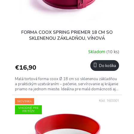
FORMA COOX SPRING PRIEMER 18 CM SO
SKLENENOU ZÁKLADŇOU, VÍNOVÁ
Skladom
(10 ks)
€16,90
Do košíka
Malá tortová forma coox Ø 18 cm so sklenenou základňou
a praktickým uzatváraním – pečenie, servírovanie aj krájanie
priamo na jednom mieste. Ideálna pre malé domácnosti aj...
Kód:
1603301
NOVINKA
VHODNÉ PRE
FRITÉZY