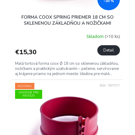
–30 %
FORMA COOX SPRING PRIEMER 18 CM SO
SKLENENOU ZÁKLADŇOU A NOŽIČKAMI
Skladom
(>10 ks)
€15,30
Detail
Malá tortová forma coox Ø 18 cm so sklenenou základňou,
nožičkami a praktickým uzatváraním – pečenie, servírovanie
aj krájanie priamo na jednom mieste. Ideálna pre malé...
Kód:
1601011
NOVINKA
VHODNÉ PRE
FRITÉZY