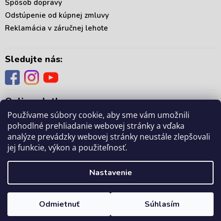
Spôsob dopravy
u
Odstúpenie od kúpnej zmluvy
Reklamácia v záručnej lehote
Sledujte nás:
Online platby:
Používame súbory cookie, aby sme vám umožnili
pohodlné prehliadanie webovej stránky a vďaka
analýze prevádzky webovej stránky neustále zlepšovali
jej funkcie, výkon a použiteľnosť.
Copyright 2026
. Všetky práva vyhradené.
mámedoma.sk
Upraviť nastavenie
Nastavenie
cookies
Odmietnuť
Súhlasím
Vytvoril Shoptet