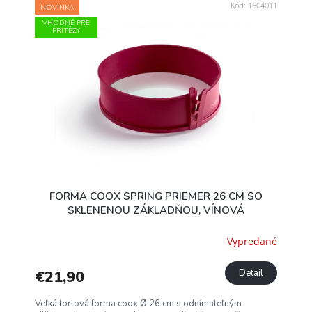
Kód:
1604011
NOVINKA
VHODNÉ PRE
FRITÉZY
FORMA COOX SPRING PRIEMER 26 CM SO
SKLENENOU ZÁKLADŇOU, VÍNOVÁ
Vypredané
€21,90
Detail
Veľká tortová forma coox Ø 26 cm s odnímateľným