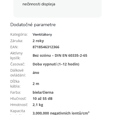
nečinnosti displeja
Dodatočné parametre
Kategória
:
Ventilátory
Záruka
:
2 roky
EAN
:
8718546312366
Aktívny
Bez ozónu – DIN EN 60335-2-65
kyslík
:
Časovač
:
Doba vypnutí (1–12 hodin)
Dálkové
áno
ovládání
:
Dĺžka
2 m
kábla
:
Farba
:
biela/čierna
Hlučnosť
:
10 až 55 dB
Hmotnosť
:
2,1 kg
Kapacita
3,000,000 negativních iontů/cm³