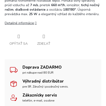
pomáha rovnomerne rozvádzať teplo. Ponúka silný špirálový
prúd vzduchu až
7 m/s
, prietok
660 m³/h
, ionizátor,
tichý nočný
režim
,
diaľkové ovládanie
a osciláciu
180°/80°
. Úsporná
prevádzka max.
25 W
a elegantný vzhľad do každého interiéru.
Detailné informácie
OPÝTAŤ SA
ZDIEĽAŤ
Doprava ZADARMO
pri nákupe nad 80 EUR
Výhradný distribútor
pre SR. Záručný i pozáručný servis.
Zákaznícky servis
telefón, e-mail, osobne