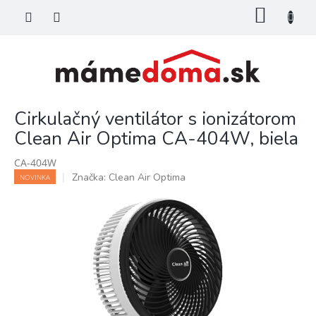
Prejsť
NÁKU
na
KOŠÍK
obsah
Cirkulačný ventilátor s ionizátorom
Clean Air Optima CA-404W, biela
CA-404W
Značka:
Clean Air Optima
NOVINKA