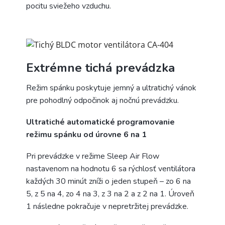
pocitu sviežeho vzduchu.
Extrémne tichá prevádzka
Režim spánku poskytuje jemný a ultratichý vánok
pre pohodlný odpočinok aj nočnú prevádzku.
Ultratiché automatické programovanie
režimu spánku od úrovne 6 na 1
Pri prevádzke v režime Sleep Air Flow
nastavenom na hodnotu 6 sa rýchlosť ventilátora
každých 30 minút zníži o jeden stupeň – zo 6 na
5, z 5 na 4, zo 4 na 3, z 3 na 2 a z 2 na 1. Úroveň
1 následne pokračuje v nepretržitej prevádzke.