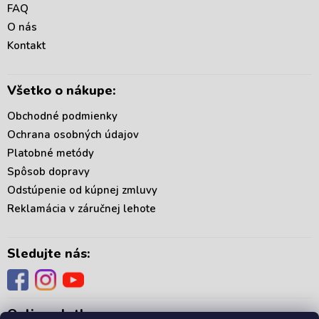
ä
FAQ
t
O nás
i
Kontakt
e
Všetko o nákupe:
Obchodné podmienky
Ochrana osobných údajov
Platobné metódy
Spôsob dopravy
Odstúpenie od kúpnej zmluvy
Reklamácia v záručnej lehote
Sledujte nás:
Online platby: