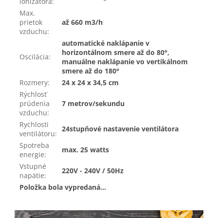
ionizátora
:
Max.
prietok
až 660 m3/h
vzduchu
:
automatické naklápanie v
horizontálnom smere až do 80°,
Oscilácia
:
manuálne naklápanie vo vertikálnom
smere až do 180°
Rozmery
:
24 x 24 x 34,5 cm
Rýchlosť
prúdenia
7 metrov/sekundu
vzduchu
:
Rychlosti
24stupňové nastavenie ventilátora
ventilátoru
:
Spotreba
max. 25 watts
energie
:
Vstupné
220V - 240V / 50Hz
napätie
:
Položka bola vypredaná…