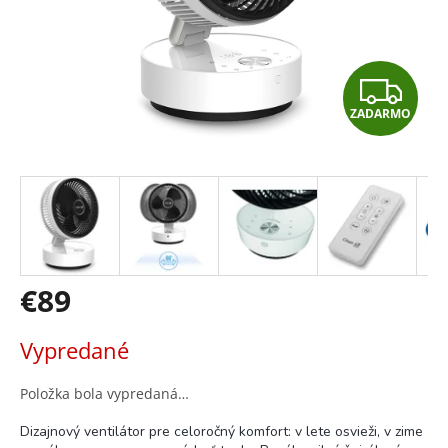
Z
ZADARMO
A
D
A
R
M
€89
O
Jednotková
Vypredané
cena:
Položka bola vypredaná…
Dizajnový ventilátor pre celoročný komfort: v lete osvieži, v zime