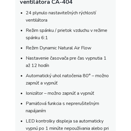
ventilátora CA-404
24 plynulo nastaviteľných rýchlostí
ventilátora
Režim spánku / prietok vzduchu v režime
spánku 6:1
Režim Dynamic Natural Air Flow
Nastavenie časovača pre čas vypnutia 1
až 12 hodín
Automatický uhol natočenia 80° – možno
zapnúť a vypnúť
Ionizátor – možno zapnúť a vypnúť
Pamäťová funkcia s neprerušiteľným
napájaním
LED kontrolky displeja sa automaticky
vypnú po 1 minúte nepoužívania alebo pri