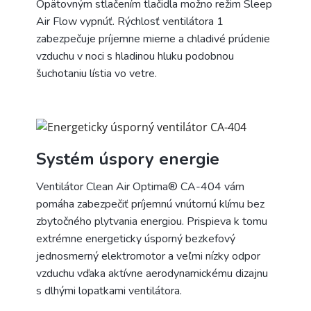
Opätovným stlačením tlačidla možno režim Sleep
Air Flow vypnúť. Rýchlosť ventilátora 1
zabezpečuje príjemne mierne a chladivé prúdenie
vzduchu v noci s hladinou hluku podobnou
šuchotaniu lístia vo vetre.
Systém úspory energie
Ventilátor Clean Air Optima® CA-404 vám
pomáha zabezpečiť príjemnú vnútornú klímu bez
zbytočného plytvania energiou. Prispieva k tomu
extrémne energeticky úsporný bezkefový
jednosmerný elektromotor a veľmi nízky odpor
vzduchu vďaka aktívne aerodynamickému dizajnu
s dlhými lopatkami ventilátora.