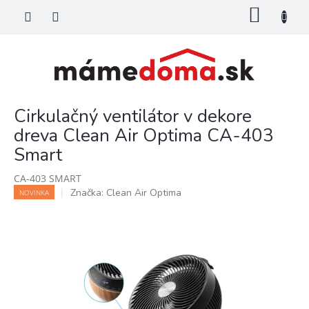
Prejsť
NÁKU
na
KOŠÍK
obsah
Cirkulačný ventilátor v dekore
dreva Clean Air Optima CA-403
Smart
CA-403 SMART
Značka:
Clean Air Optima
NOVINKA