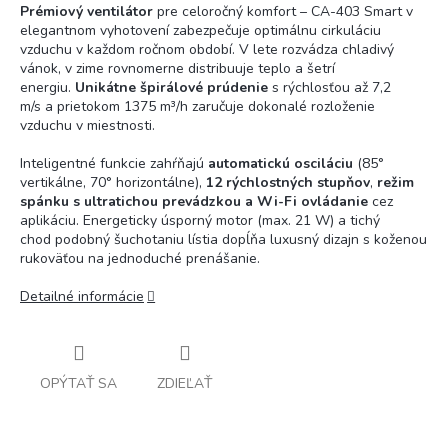
Prémiový ventilátor
pre celoročný komfort – CA-403 Smart v
elegantnom vyhotovení zabezpečuje optimálnu cirkuláciu
vzduchu v každom ročnom období. V lete rozvádza chladivý
vánok, v zime rovnomerne distribuuje teplo a šetrí
energiu.
Unikátne špirálové prúdenie
s rýchlosťou až 7,2
m/s a prietokom 1375 m³/h zaručuje dokonalé rozloženie
vzduchu v miestnosti.
Inteligentné funkcie zahŕňajú
automatickú osciláciu
(85°
vertikálne, 70° horizontálne),
12 rýchlostných stupňov
,
režim
spánku s ultratichou prevádzkou a Wi-Fi ovládanie
cez
aplikáciu. Energeticky úsporný motor (max. 21 W) a tichý
chod podobný šuchotaniu lístia dopĺňa luxusný dizajn s koženou
rukoväťou na jednoduché prenášanie.
Detailné informácie
OPÝTAŤ SA
ZDIEĽAŤ