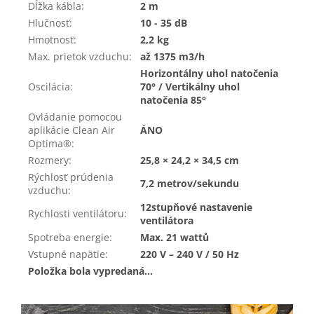
Dĺžka kábla
:
2 m
Hlučnosť
:
10 - 35 dB
Hmotnosť
:
2,2 kg
Max. prietok vzduchu
:
až 1375 m3/h
Horizontálny uhol natočenia
Oscilácia
:
70° / Vertikálny uhol
natočenia 85°
Ovládanie pomocou
aplikácie Clean Air
ÁNO
Optima®
:
Rozmery
:
25,8 × 24,2 × 34,5 cm
Rýchlosť prúdenia
7,2 metrov/sekundu
vzduchu
:
12stupňové nastavenie
Rychlosti ventilátoru
:
ventilátora
Spotreba energie
:
Max. 21 wattů
Vstupné napätie
:
220 V – 240 V / 50 Hz
Položka bola vypredaná…