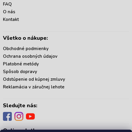
ä
FAQ
t
O nás
i
Kontakt
e
Všetko o nákupe:
Obchodné podmienky
Ochrana osobných údajov
Platobné metódy
Spôsob dopravy
Odstúpenie od kúpnej zmluvy
Reklamácia v záručnej lehote
Sledujte nás:
Online platby: