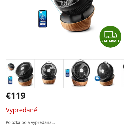
Z
ZADARMO
A
D
A
R
M
€119
O
Jednotková
Vypredané
cena:
Položka bola vypredaná…