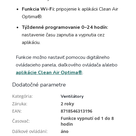
Funkcia Wi-Fi:
pripojenie k aplikácii Clean Air
Optima®.
Týždenné programovanie 0–24 hodín:
nastavenie času zapnutia a vypnutia cez
aplikáciu.
Funkcie možno nastaviť pomocou digitálneho
ovládacieho panela, diaľkového ovládača a/alebo
aplikácie Clean Air Optima®
.
Dodatočné parametre
Kategória
:
Ventilátory
Záruka
:
2 roky
EAN
:
8718546313196
Funkce vypnutí od 1 do 8
Časovač
:
hodin
Dálkové ovládání
:
áno