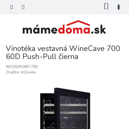
Prejsť
NÁKU
na
KOŠÍK
obsah
Vinotéka vestavná WineCave 700
60D Push-Pull čierna
WCD60FGBP-700
Značka:
mQuvée