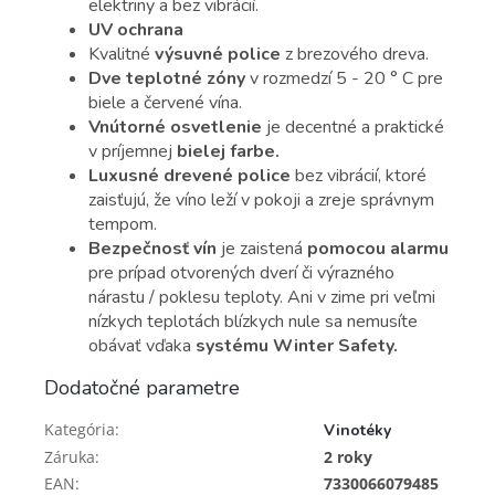
elektriny a bez vibrácií.
UV ochrana
Kvalitné
výsuvné police
z brezového dreva.
Dve teplotné zóny
v rozmedzí 5 - 20 ° C pre
biele a červené vína.
Vnútorné osvetlenie
je decentné a praktické
v príjemnej
bielej farbe.
Luxusné drevené police
bez vibrácií, ktoré
zaisťujú, že víno leží v pokoji a zreje správnym
tempom.
Bezpečnosť vín
je zaistená
pomocou alarmu
pre prípad otvorených dverí či výrazného
nárastu / poklesu teploty. Ani v zime pri veľmi
nízkych teplotách blízkych nule sa nemusíte
obávať vďaka
systému Winter Safety.
Dodatočné parametre
Kategória
:
Vinotéky
Záruka
:
2 roky
EAN
:
7330066079485