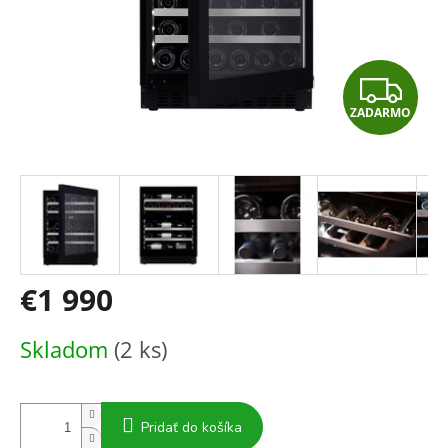
Z
ZADARMO
A
D
A
R
M
€1 990
O
Jednotková
Skladom
(2 ks)
cena:
Pridať do košíka