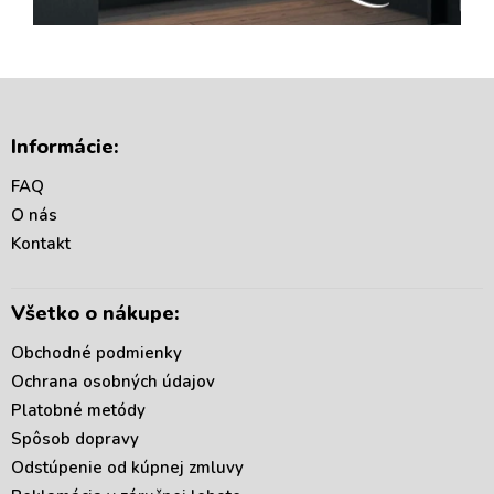
Z
á
Informácie:
p
ä
FAQ
t
O nás
i
Kontakt
e
Všetko o nákupe:
Obchodné podmienky
Ochrana osobných údajov
Platobné metódy
Spôsob dopravy
Odstúpenie od kúpnej zmluvy