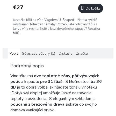
€27
Do košíka
Řezačka fólií na víno Vagnbys U-Shaped – čisté a rychlé
odstranění fólie bez námahy Potřebujete odstranit fólii z
lahve vína rychle, čistě a bez zbytečného zápasu? Řezačka
fólií...
Popis
Súvisiace súbory (1)
Diskusia
Značka
Podrobný popis
Vinotéka má
dve teplotné zóny
,
päť výsuvných
políc
a kapacitu
pre 31 fliaš.
S hlučnosťou
iba 36
dB
je to dobrá voľba, ak hľadáte tichšiu vinotéku.
Dotykový displej umožňuje ľahké nastavenie
teploty a osvetlenia. S elegantným vzhľadom a
policami z brezového dreva
získate do svojho
domova vynikajúci prvok.