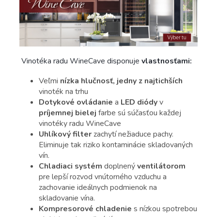
Vinotéka radu WineCave disponuje
vlastnosťami:
Veľmi
nízka hlučnosť, jedny z najtichších
vinoték na trhu
Dotykové ovládanie
a
LED diódy
v
príjemnej bielej
farbe sú súčasťou každej
vinotéky radu WineCave
Uhlíkový filter
zachytí nežiaduce pachy.
Eliminuje tak riziko kontaminácie skladovaných
vín.
Chladiaci systém
doplnený
ventilátorom
pre lepší rozvod vnútorného vzduchu a
zachovanie ideálnych podmienok na
skladovanie vína.
Kompresorové chladenie
s nízkou spotrebou