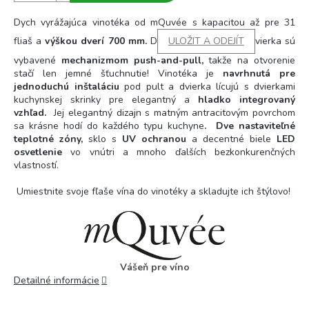
Dych vyrážajúca vinotéka od mQuvée s kapacitou až pre 31
fliaš a
výškou dverí 700 mm.
D
ULOŽIT A ODEJÍT
vierka sú
vybavené
mechanizmom push-and-pull,
takže na otvorenie
stačí len jemné šťuchnutie! Vinotéka je
navrhnutá pre
jednoduchú inštaláciu
pod pult a dvierka lícujú s dvierkami
kuchynskej skrinky pre elegantný a
hladko integrovaný
vzhľad.
Jej elegantný dizajn s matným antracitovým povrchom
sa krásne hodí do každého typu kuchyne
. Dve nastaviteľné
teplotné zóny,
sklo s
UV ochranou
a decentné biele
LED
osvetlenie
vo vnútri a mnoho ďalších bezkonkurenčných
vlastností.
Umiestnite svoje fľaše vína do vinotéky a skladujte ich štýlovo!
Vášeň pre víno
Detailné informácie