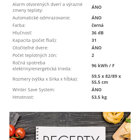
Alarm otvorených dverí a výrazné
ÁNO
zmeny teploty
:
Automatické odmrazovanie
:
ÁNO
Farba
:
černá
Hlučnosť
:
36 dB
Kapacita (počet fliaš)
:
31
Otočiteľné dvere
:
ÁNO
Počet teplotných zón
:
2
Ročná spotreba
96 kWh / F
elektriny/energetická trieda
:
59,5 x 82/89 x
Rozmery (výška x šírka x hĺbka)
:
55,5 cm
Winter Save System
:
ÁNO
Hmotnost
:
53,5 kg