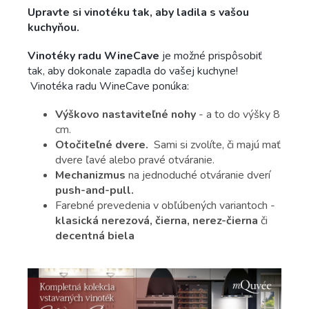
U
pravte si vinotéku tak, aby ladila s vašou
kuchyňou.
Vinotéky radu WineCave
je možné prispôsobiť
tak, aby dokonale zapadla do vašej kuchyne!
Vinotéka radu WineCave ponúka:
Výškovo nastaviteľné nohy
- a to do výšky 8
cm.
Otočiteľné dvere.
Sami si zvolíte, či majú mať
dvere ľavé alebo pravé otváranie.
Mechanizmus
na jednoduché otváranie dverí
push-and-pull.
Farebné prevedenia v obľúbených variantoch -
klasická nerezová, čierna, nerez-čierna
či
decentná biela