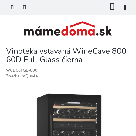
Prejsť
NÁKU
na
KOŠÍK
obsah
Vinotéka vstavaná WineCave 800
60D Full Glass čierna
WCD60FGB-800
Značka:
mQuvée