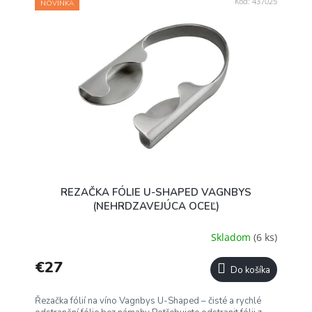
Kód:
437025
NOVINKA
REZAČKA FÓLIE U-SHAPED VAGNBYS
(NEHRDZAVEJÚCA OCEĽ)
Skladom
(6 ks)
€27
Do košíka
Řezačka fólií na víno Vagnbys U-Shaped – čisté a rychlé