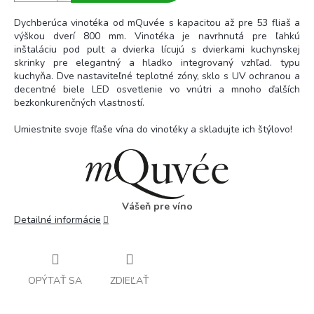
Dychberúca vinotéka od mQuvée s kapacitou až pre 53 fliaš a
výškou dverí 800 mm. Vinotéka je navrhnutá pre ľahkú
inštaláciu pod pult a dvierka lícujú s dvierkami kuchynskej
skrinky pre elegantný a hladko integrovaný vzhľad. typu
kuchyňa. Dve nastaviteľné teplotné zóny, sklo s UV ochranou a
decentné biele LED osvetlenie vo vnútri a mnoho ďalších
bezkonkurenčných vlastností.
Umiestnite svoje fľaše vína do vinotéky a skladujte ich štýlovo!
Vášeň pre víno
Detailné informácie
OPÝTAŤ SA
ZDIEĽAŤ