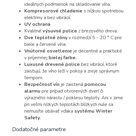
ideálnych podmienok na skladovanie vína.
Kompresorové chladenie
s nízkou spotrebou
elektriny a bez vibrácií.
UV ochrana
Kvalitné
výsuvné police
z brezového dreva.
Dve teplotné zóny
v rozmedzí 5 - 20 ° C pre
biele a červené vína.
Vnútorné osvetlenie
je decentné a praktické
v príjemnej
bielej farbe.
Luxusné drevené police
bez vibrácií, ktoré
zaisťujú, že víno leží v pokoji a zreje správnym
tempom.
Bezpečnosť vín
je zaistená
pomocou
alarmu
pre prípad otvorených dverí či
výrazného nárastu / poklesu teploty. Ani v zime
pri veľmi nízkych teplotách blízkych nule sa
nemusíte obávať vďaka
systému Winter
Safety.
Dodatočné parametre