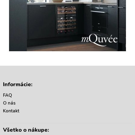
Z
á
Informácie:
p
ä
FAQ
t
O nás
i
Kontakt
e
Všetko o nákupe: