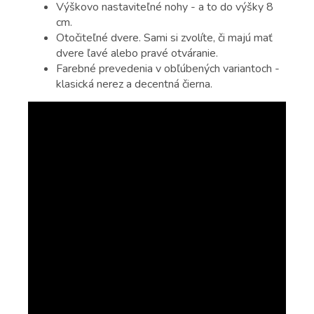
Výškovo nastaviteľné nohy - a to do výšky 8
cm.
Otočiteľné dvere. Sami si zvolíte, či majú mať
dvere ľavé alebo pravé otváranie.
Farebné prevedenia v obľúbených variantoch -
klasická nerez a decentná čierna.