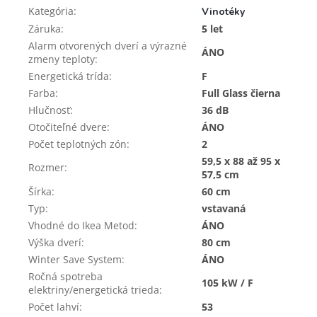
Kategória
:
Vinotéky
Záruka
:
5 let
Alarm otvorených dverí a výrazné
ÁNO
zmeny teploty
:
Energetická trída
:
F
Farba
:
Full Glass čierna
Hlučnosť
:
36 dB
Otočiteľné dvere
:
ÁNO
Počet teplotných zón
:
2
59,5 x 88 až 95 x
Rozmer
:
57,5 cm
Šírka
:
60 cm
Typ
:
vstavaná
Vhodné do Ikea Metod
:
ÁNO
Výška dverí
:
80 cm
Winter Save System
:
ÁNO
Ročná spotreba
105 kW / F
elektriny/energetická trieda
:
Počet lahví
:
53