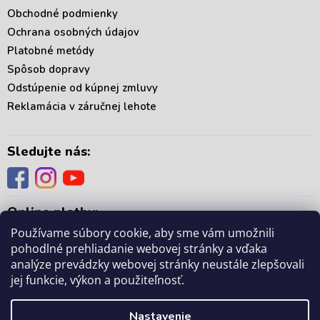
Obchodné podmienky
Ochrana osobných údajov
Platobné metódy
Spôsob dopravy
Odstúpenie od kúpnej zmluvy
Reklamácia v záručnej lehote
Sledujte nás:
Online platby:
Používame súbory cookie, aby sme vám umožnili
pohodlné prehliadanie webovej stránky a vďaka
analýze prevádzky webovej stránky neustále zlepšovali
jej funkcie, výkon a použiteľnosť.
Copyright 2026
. Všetky práva vyhradené.
mámedoma.sk
Upraviť nastavenie
Nastavenie