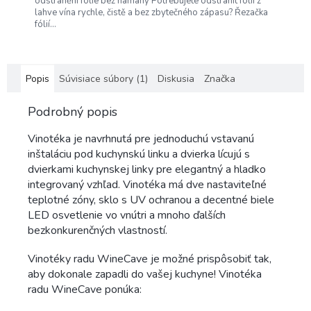
odstranění fólie bez námahy Potřebujete odstranit fólii z
lahve vína rychle, čistě a bez zbytečného zápasu? Řezačka
fólií...
Popis
Súvisiace súbory (1)
Diskusia
Značka
Podrobný popis
Vinotéka je navrhnutá pre jednoduchú vstavanú
inštaláciu pod kuchynskú linku a dvierka lícujú s
dvierkami kuchynskej linky pre elegantný a hladko
integrovaný vzhľad. Vinotéka má dve nastaviteľné
teplotné zóny, sklo s UV ochranou a decentné biele
LED osvetlenie vo vnútri a mnoho ďalších
bezkonkurenčných vlastností.
Vinotéky radu WineCave je možné prispôsobiť tak,
aby dokonale zapadli do vašej kuchyne! Vinotéka
radu WineCave ponúka: