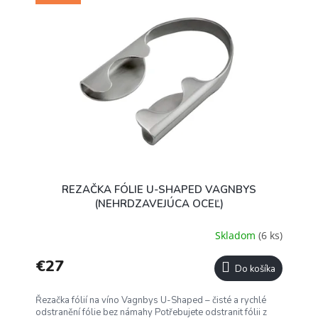
REZAČKA FÓLIE U-SHAPED VAGNBYS
(NEHRDZAVEJÚCA OCEĽ)
Skladom
(6 ks)
€27
Do košíka
Řezačka fólií na víno Vagnbys U-Shaped – čisté a rychlé
odstranění fólie bez námahy Potřebujete odstranit fólii z