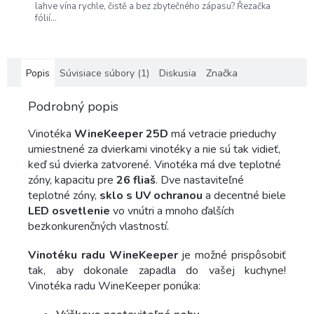
lahve vína rychle, čistě a bez zbytečného zápasu? Řezačka
fólií...
Popis
Súvisiace súbory (1)
Diskusia
Značka
Podrobný popis
Vinotéka
WineKeeper 25D
má vetracie prieduchy
umiestnené za dvierkami vinotéky a nie sú tak vidieť,
keď sú dvierka zatvorené. Vinotéka má dve teplotné
zóny, kapacitu pre
26 fliaš
. Dve nastaviteľné
teplotné zóny,
sklo s UV ochranou
a decentné biele
LED osvetlenie
vo vnútri a mnoho ďalších
bezkonkurenčných vlastností.
Vinotéku radu WineKeeper
je možné prispôsobiť
tak, aby dokonale zapadla do vašej kuchyne!
Vinotéka radu WineKeeper ponúka: