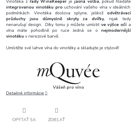
Vinotéka z
řady WineKeeper
je
jasná volba
, pokud hledáte
integrovanou vinotéku pro
uchování
vašeho vína v ideálních
podmínkách.
Vinotéka d
oslova splyne, jelikož
odvětrávací
průduchy jsou důmyslně skryty za dvířky
, nijak tedy
nenarušují design.
Díky tomu ji můžete umístit
ve výšce očí
a
vína máte pohodlně po ruce Jedná se o
nejmodernější
vinotéku
v nerezové barvě.
Umístěte své lahve vína do vinotéky a skladujte je stylově!
Vášeň pro víno
Detailné informácie
OPÝTAŤ SA
ZDIEĽAŤ