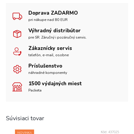
Doprava ZADARMO
pri nákupe nad 80 EUR
Výhradný distribútor
pre SR. Záručný i pozáručný servis.
Zákaznícky servis
telefón, e-mail, osobne
Príslušenstvo
náhradné komponenty
1500 výdajných miest
Packeta
Súvisiaci tovar
Kód:
437025
NOVINKA