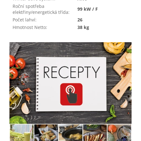
Roční spotřeba
99 kW / F
elektřiny/energetická třída
:
Počet lahví
:
26
Hmotnost Netto
:
38 kg