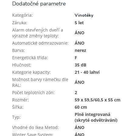
Dodatočné parametre
Kategória
:
Vinotéky
Záruka
:
5 let
Alarm otevřených dveří a
ÁNO
výrazné změny teploty
:
Automatické odmrazovanie
:
ÁNO
Barva
:
nerez
Energetická třída
:
F
Hlučnost
:
35 dB
Kategorie kapacity
:
21 - 40 lahví
Možnost barvy rámečku dle
ÁNO
RAL
:
Počet teplotních zón
:
2
Rozměr
:
59 x 59,5/60,5 x 55 cm
Šířka
:
60 cm
Plně integrovaná
Typ
:
(skryté odvětrávání)
Vhodné do Ikea Metod
:
ÁNO
Winter Save System
:
ÁNO