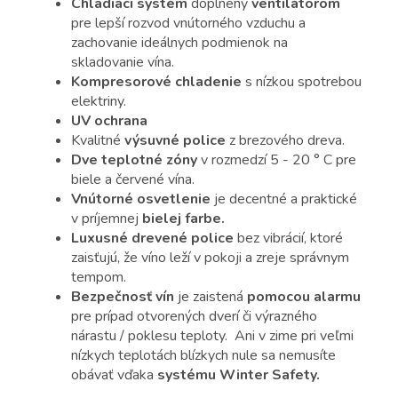
Chladiaci systém
doplnený
ventilátorom
pre lepší rozvod vnútorného vzduchu a
zachovanie ideálnych podmienok na
skladovanie vína.
Kompresorové chladenie
s nízkou spotrebou
elektriny.
UV ochrana
Kvalitné
výsuvné police
z brezového dreva.
Dve teplotné zóny
v rozmedzí 5 - 20 ° C pre
biele a červené vína.
Vnútorné osvetlenie
je decentné a praktické
v príjemnej
bielej farbe.
Luxusné drevené police
bez vibrácií, ktoré
zaisťujú, že víno leží v pokoji a zreje správnym
tempom.
Bezpečnosť vín
je zaistená
pomocou alarmu
pre prípad otvorených dverí či výrazného
nárastu / poklesu teploty. Ani v zime pri veľmi
nízkych teplotách blízkych nule sa nemusíte
obávať vďaka
systému Winter Safety.