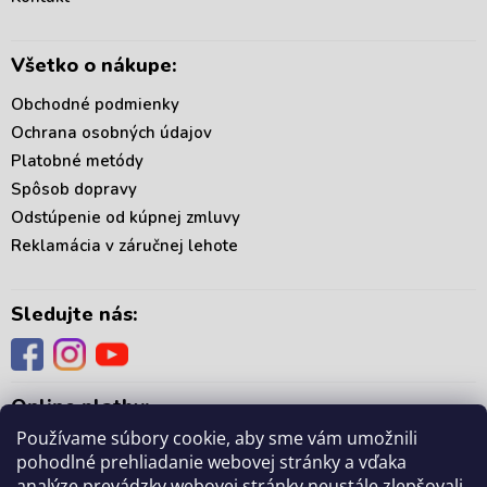
e
Všetko o nákupe:
Obchodné podmienky
Ochrana osobných údajov
Platobné metódy
Spôsob dopravy
Odstúpenie od kúpnej zmluvy
Reklamácia v záručnej lehote
Sledujte nás:
Online platby:
Používame súbory cookie, aby sme vám umožnili
pohodlné prehliadanie webovej stránky a vďaka
analýze prevádzky webovej stránky neustále zlepšovali