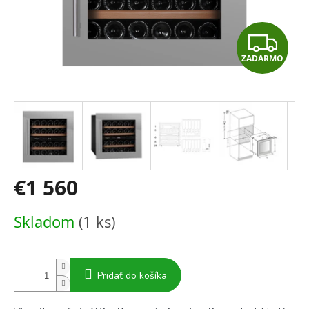
Z
ZADARMO
A
D
A
R
M
€1 560
O
Jednotková
Skladom
(1 ks)
cena:
Pridať do košíka