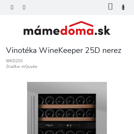
Prejsť
NÁKU
na
KOŠÍK
obsah
Vinotéka WineKeeper 25D nerez
WKD25S
Značka:
mQuvée